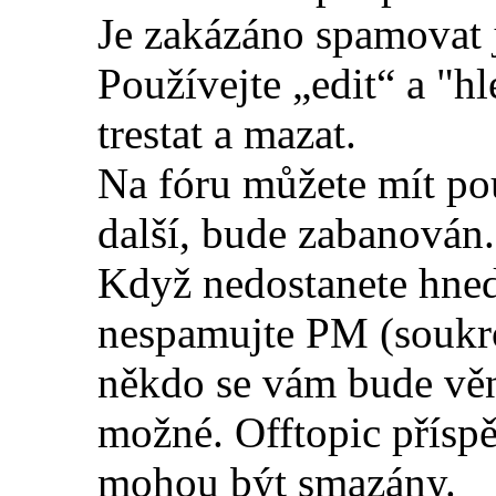
Je zakázáno spamovat j
Používejte „edit“ a "h
trestat a mazat.
Na fóru můžete mít pou
další, bude zabanován.
Když nedostanete hned
nespamujte PM (soukr
někdo se vám bude věn
možné. Offtopic příspě
mohou být smazány.