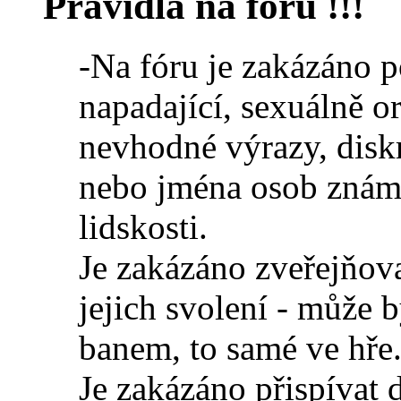
Pravidla na fóru !!!
-Na fóru je zakázáno p
napadající, sexuálně o
nevhodné výrazy, diskr
nebo jména osob známý
lidskosti.
Je zakázáno zveřejňova
jejich svolení - může 
banem, to samé ve hře
Je zakázáno přispívat 