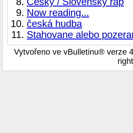
Český / Slovenský rap
Now reading...
česká hudba
Stahovane alebo pozeran
Vytvořeno ve vBulletinu® verze 4.
righ