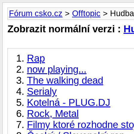
Fórum csko.cz
>
Offtopic
> Hudba, 
Zobrazit normální verzi :
Hu
Rap
now playing...
The walking dead
Serialy
Kotelná - PLUG.DJ
Rock, Metal
Filmy ktoré rozhodne stoj