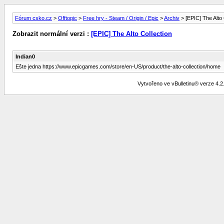
Fórum csko.cz
>
Offtopic
>
Free hry - Steam / Origin / Epic
>
Archiv
> [EPIC] The Alto 
Zobrazit normální verzi :
[EPIC] The Alto Collection
Indian0
Ešte jedna https://www.epicgames.com/store/en-US/product/the-alto-collection/home
Vytvořeno ve vBulletinu® verze 4.2.2 