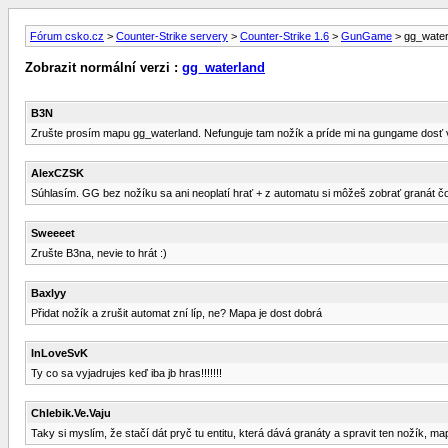
Fórum csko.cz
>
Counter-Strike servery
>
Counter-Strike 1.6
>
GunGame
> gg_water
Zobrazit normální verzi :
gg_waterland
B3N
Zrušte prosím mapu gg_waterland. Nefunguje tam nožík a príde mi na gungame dosť 
AlexCZSK
Súhlasím. GG bez nožíku sa ani neoplatí hrať + z automatu si môžeš zobrať granát čo 
Sweeeet
Zrušte B3na, nevie to hrát :)
Baxlyy
Přidat nožík a zrušit automat zní líp, ne? Mapa je dost dobrá
InLoveSvK
Ty co sa vyjadrujes keď iba jb hras!!!!!!!
Chlebik.Ve.Vaju
Taky si myslím, že stačí dát pryč tu entitu, která dává granáty a spravit ten nožík, map