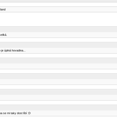
land
velká.
je úplná hovadina...
a se mi taky dost líbí :D