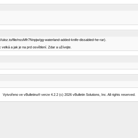
://uloz.to/file/nssMfr7Nnpjw/gg-waterland-added-knife-dissabled-he-rar).
elká a jak je na prd osvětlení. Zdar a užívejte.
Vytvořeno ve vBulletinu® verze 4.2.2 (c) 2026 vBulletin Solutions, Inc. All rights reserved.