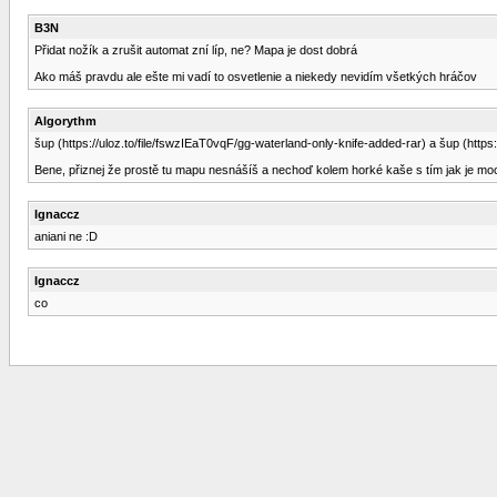
B3N
Přidat nožík a zrušit automat zní líp, ne? Mapa je dost dobrá
Ako máš pravdu ale ešte mi vadí to osvetlenie a niekedy nevidím všetkých hráčov
Algorythm
šup (https://uloz.to/file/fswzIEaT0vqF/gg-waterland-only-knife-added-rar) a šup (https
Bene, přiznej že prostě tu mapu nesnášíš a nechoď kolem horké kaše s tím jak je moc v
Ignaccz
aniani ne :D
Ignaccz
co