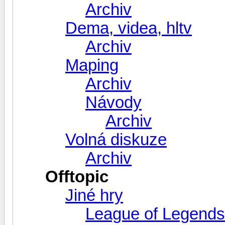
Archiv
Dema, videa, hltv
Archiv
Maping
Archiv
Návody
Archiv
Volná diskuze
Archiv
Offtopic
Jiné hry
League of Legends