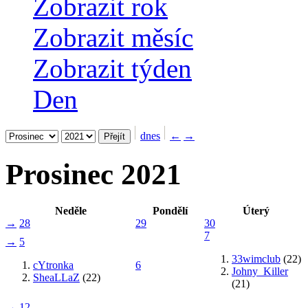
Zobrazit rok
Zobrazit měsíc
Zobrazit týden
Den
dnes
←
→
Prosinec 2021
Neděle
Pondělí
Úterý
→
28
29
30
7
→
5
33wimclub
(22)
cYtronka
6
Johny_Killer
SheaLLaZ
(22)
(21)
→
12