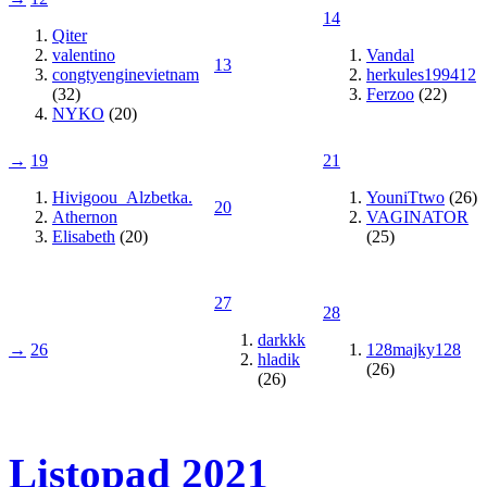
14
Qiter
valentino
Vandal
13
congtyenginevietnam
herkules199412
(32)
Ferzoo
(22)
NYKO
(20)
→
19
21
Hivigoou_Alzbetka.
YouniTtwo
(26)
20
Athernon
VAGINATOR
Elisabeth
(20)
(25)
27
28
darkkk
→
26
128majky128
hladik
(26)
(26)
Listopad 2021