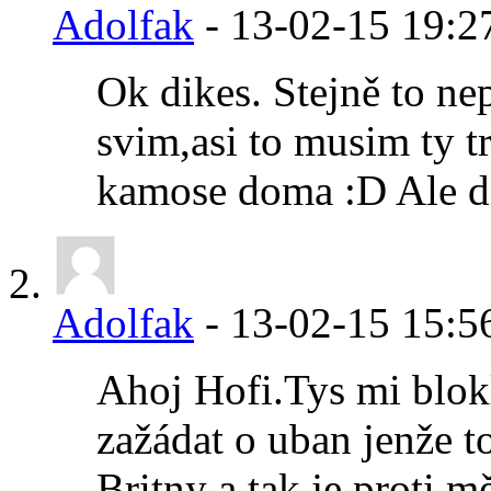
Adolfak
-
13-02-15
19:2
Ok dikes. Stejně to ne
svim,asi to musim ty tr
kamose doma :D Ale di
Adolfak
-
13-02-15
15:5
Ahoj Hofi.Tys mi blokl
zažádat o uban jenže t
Britny a tak je proti 