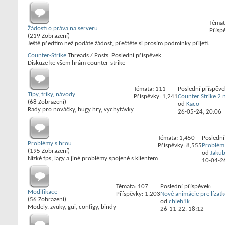
Témat
Žádosti o práva na serveru
Přísp
(219 Zobrazení)
Ještě předtím než podáte žádost, přečtěte si prosím podmínky přijetí.
Counter-Strike
Threads / Posts
Poslední příspěvek
Diskuze ke všem hrám counter-strike
Témata: 111
Poslední příspěve
Tipy, triky, návody
Příspěvky: 1,241
Counter Strike 2 no
(68 Zobrazení)
od
Kaco
Rady pro nováčky, bugy hry, vychytávky
26-05-24,
20:06
Témata: 1,450
Poslední
Problémy s hrou
Příspěvky: 8,555
Problém
(195 Zobrazení)
od
Jaku
Nízké fps, lagy a jiné problémy spojené s klientem
10-04-2
Témata: 107
Poslední příspěvek:
Modifikace
Příspěvky: 1,203
Nové animácie pre lízatk
(56 Zobrazení)
od
chleb1k
Modely, zvuky, gui, configy, bindy
26-11-22,
18:12