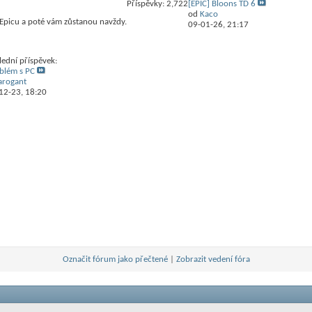
Příspěvky: 2,722
[EPIC] Bloons TD 6
od
Kaco
 Epicu a poté vám zůstanou navždy.
09-01-26,
21:17
lední příspěvek:
blém s PC
arogant
12-23,
18:20
Označit fórum jako přečtené
|
Zobrazit vedení fóra