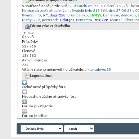
V současné době je zde
52832 uživatelů online
.
51 členů a 52781 host
Nejvíce zároveň připojených uživatelů bylo 213,984, dne 27-08-25 v 0
8win55info
,
b ^
,
Bager258
,
Brumbalisko
,
Careyy
,
Danielson
,
dedokois
,
MattyCZ12
,
peetczech
,
Pelargos
,
Pentamra
,
RenTGen
,
Ryan15
,
SilverBot
Fórum csko.cz Statistika
Témata
67,998
Příspěvky
529,916
Členové
138,363
Aktivní členové
234
Vítáme našeho nejnovějšího uživatele,
viktorsulovec55
Legenda ikon
Žádné nové příspěvky fóra
Neobsahuje žádné příspěvky fóra
Fórum je kategorie
Fórum je odkaz