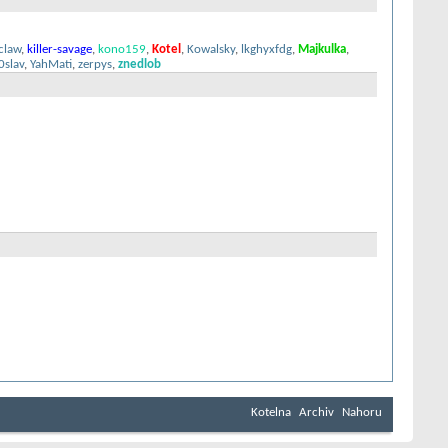
claw
,
killer-savage
,
kono159
,
Kotel
,
Kowalsky
,
lkghyxfdg
,
Majkulka
,
0slav
,
YahMati
,
zerpys
,
znedlob
Kotelna
Archiv
Nahoru