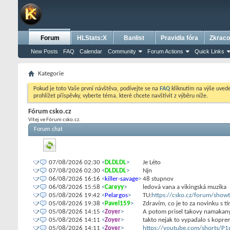
Forum
HLStats:X
Banlist
Pravidla fóra
Zkraco
New Posts
FAQ
Calendar
Community
Forum Actions
Quick Links
Kategorie
Pokud je toto Vaše první návštěva, podívejte se na
FAQ
kliknutím na výše uve
prohlížet příspěvky, vyberte téma, které chcete navštívit z výběru níže.
Fórum csko.cz
Vítej ve Fórum csko.cz.
Forum chat
07/08/2026 02:30
<
DLDLDL
>
Je Léto
07/08/2026 02:30
<
DLDLDL
>
Njn
06/08/2026 16:16
<
killer-savage
>
48 stupnov
06/08/2026 15:58
<
Careyy
>
ledová vana a vikingská muzika
05/08/2026 19:42
<
Pelargos
>
TU:
https://csko.cz/forum/show
05/08/2026 19:38
<
Pavel159
>
Zdravím, co je to za novinku s 
05/08/2026 14:15
<
Zoyer
>
A potom prisel takovy namakany 
05/08/2026 14:11
<
Zoyer
>
takto nejak to vypadalo s koprem
05/08/2026 14:11
<
Zoyer
>
https://youtube.com/shorts/P1