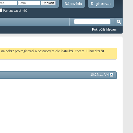
Nápověda
Registrovat
Pamatovat si mě?
Pokročilé hledání
na odkaz pro registraci a postupovjte dle instrukcí. Chcete-li ihned začít
10:29:12 AM