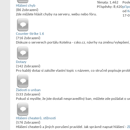
Témata: 1,462
Posl
03/08/2026 19:54
<
Mlýn
>
co kamerujes
Hlášení chyb
Příspěvky: 8,420
přip
03/08/2026 19:28
<Patrik1010>
I pan Koprakek Tě k tomu už vyzva
(86 Zobrazení)
od
K
Mohl být Linux tak hodnej a kone
Zde můžete hlásit chyby na serveru, webu nebo fóru.
03/08/2026 19:27
<Patrik1010>
17-0
nechápu proč, když jsi me banov
03/08/2026 19:27
<
Pelargos
>
gde?
03/08/2026 18:29
<
Mlýn
>
Sorry, ale dobre vám tam jebe v
03/08/2026 18:20
<
Zoyer
>
Nojo, spamy
Counter-Strike 1.6
03/08/2026 15:15
<
znedlob
>
Kotelna vzkvétá
(716 Zobrazení)
Diskuze o serverech portálu Kotelna - csko.cz, návrhy na změnu/vylepšení, 
Dotazy
(142 Zobrazení)
Pro každý dotaz si založte vlastní topic s názvem, co stručně popisuje prob
Žádosti o unban
(533 Zobrazení)
Pokud si myslíte, že jste dostali nespravedlivý ban, můžete zde požádat o 
Hlášení cheaterů, stížnosti
(576 Zobrazení)
Hlášení cheaterů a jiných porušení pravidel. Jak správně napsat hlášení -
Z