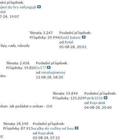
ední příspěvek:
ojeni do hry nefunguje
l v žádosti... tak šup šup.
otel
čně dodat to demo at se to může řešit, ja nebudu k vůli adminovi, za kterého to podle 
7-26,
19:07
al Ty linux. Tak ja nemam čas čekat, chci už hrát, mam abstak
šetkým, čo tam píšete :D
Témata: 3,247
Poslední příspěvek:
Příspěvky: 39,994
Dust2 balanc
od
Kotel
tipy, rady, návody
05-08-26,
20:01
Témata: 2,456
Poslední příspěvek:
Příspěvky: 19,820
1v1??
od
mnohojmenny
lém.
12-06-26,
06:20
Témata: 19,694
Poslední příspěvek:
Příspěvky: 125,029
Patrik1010
od
Koprakek
unban. Jak požádat o unban -
ZDE
04-08-26,
20:40
Témata: 26,590
Poslední příspěvek:
Příspěvky: 87,913
uražky do rodiny od buu
od
Koprakek
DE
02-08-26,
07:21