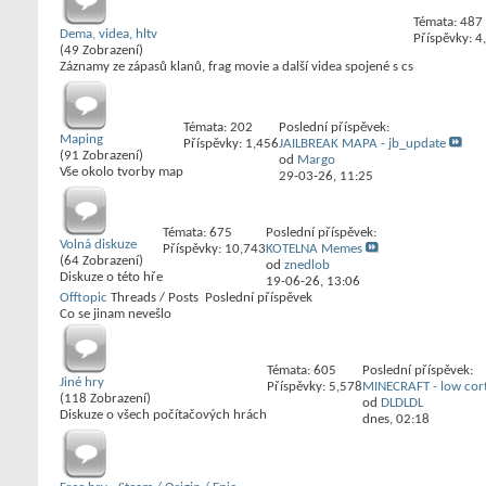
Témata: 487
Dema, videa, hltv
Příspěvky: 4
(49 Zobrazení)
Záznamy ze zápasů klanů, frag movie a další videa spojené s cs
Témata: 202
Poslední příspěvek:
Maping
Příspěvky: 1,456
JAILBREAK MAPA - jb_update
(91 Zobrazení)
od
Margo
Vše okolo tvorby map
29-03-26,
11:25
Témata: 675
Poslední příspěvek:
Volná diskuze
Příspěvky: 10,743
KOTELNA Memes
(64 Zobrazení)
od
znedlob
Diskuze o této hře
19-06-26,
13:06
Offtopic
Threads / Posts
Poslední příspěvek
Co se jinam nevešlo
Témata: 605
Poslední příspěvek:
Jiné hry
Příspěvky: 5,578
MINECRAFT - low cort
(118 Zobrazení)
od
DLDLDL
Diskuze o všech počítačových hrách
dnes,
02:18