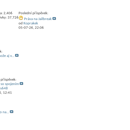
a: 2,406
Poslední příspěvek:
ěvky: 37,726
Práva na Jailbreak
od
Koprakek
05-07-26,
22:06
k:
že aj v...
 příspěvek:
 so spojením
bs648
6,
12:41
o na...