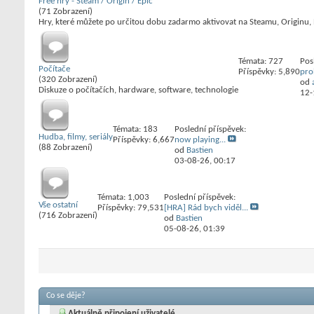
Free hry - Steam / Origin / Epic
(71 Zobrazení)
Hry, které můžete po určitou dobu zadarmo aktivovat na Steamu, Originu,
Témata: 727
Pos
Počítače
Příspěvky: 5,890
pro
(320 Zobrazení)
od
Diskuze o počítačích, hardware, software, technologie
12-
Témata: 183
Poslední příspěvek:
Hudba, filmy, seriály
Příspěvky: 6,667
now playing...
(88 Zobrazení)
od
Bastien
03-08-26,
00:17
Témata: 1,003
Poslední příspěvek:
Vše ostatní
Příspěvky: 79,531
[HRA] Rád bych viděl...
(716 Zobrazení)
od
Bastien
05-08-26,
01:39
Co se děje?
Aktuálně připojení uživatelé