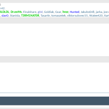
ů
0:42.
DLDLDL
,
Dr.eeMs
,
Finalshare
,
g0d
,
Goldiak
,
Gxar
,
hnzz
,
Hunted
,
Jakubs648
,
jarka
,
joe-
,
slavO
,
Stanisla
,
T3RM1NAT0R
,
Tasartir
,
tomaszetek
,
viktorsulovec55
,
Watee420
,
Xar