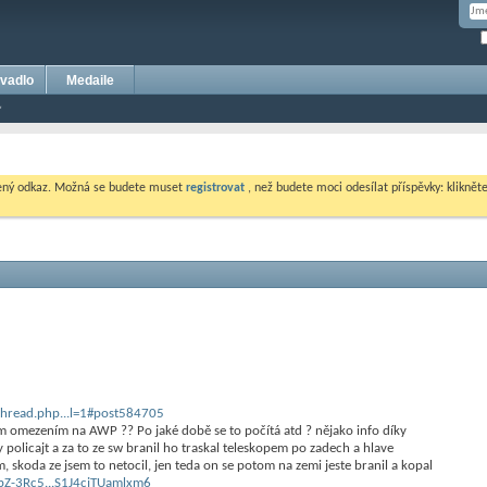
vadlo
Medaile
dený odkaz. Možná se budete muset
registrovat
, než budete moci odesílat příspěvky: klikněte 
thread.php...l=1#post584705
tím omezením na AWP ?? Po jaké době se to počítá atd ? nějako info díky
policajt a za to ze sw branil ho traskal teleskopem po zadech a hlave
, skoda ze jsem to netocil, jen teda on se potom na zemi jeste branil a kopal
pZ-3Rc5...S1J4cjTUamlxm6