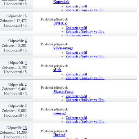
Koprakek
Hodnocení0 / 5
Zobrazit profil
Zobrazit příspěvky ve fóru
Soukromá zpráva
Odpovědi:
15
28-07-25,
20:07
Poslední příspěvek
Zobrazení: 12,477
UNHCZ
Hodnocení4 / 5
Zobrazit profil
Zobrazit příspěvky ve fóru
Soukromá zpráva
22-06-25,
02:11
Odpovědi:
4
Poslední příspěvek
Zobrazení: 8,281
killer-savage
Hodnocení0 / 5
Zobrazit profil
Zobrazit příspěvky ve fóru
Soukromá zpráva
Odpovědi:
4
Navštivte domovskou stránku
Poslední příspěvek
Zobrazení: 3,708
29-11-24,
15:15
sUch
Hodnocení0 / 5
Zobrazit profil
Zobrazit příspěvky ve fóru
Soukromá zpráva
Odpovědi:
2
12-11-24,
22:13
Poslední příspěvek
Zobrazení: 6,402
MartinFenin
Hodnocení0 / 5
Zobrazit profil
Zobrazit příspěvky ve fóru
Soukromá zpráva
Odpovědi:
2
06-11-24,
20:36
Poslední příspěvek
Zobrazení: 9,083
woozie2
Hodnocení0 / 5
Zobrazit profil
Zobrazit příspěvky ve fóru
Soukromá zpráva
Odpovědi:
13
20-05-24,
06:40
Poslední příspěvek
Zobrazení: 14,209
Hunted
Hodnocení1 / 5