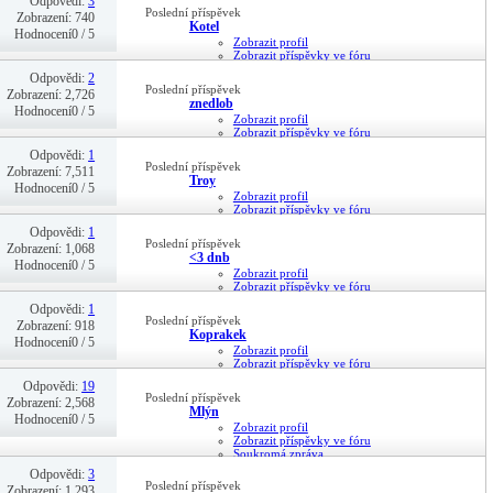
Odpovědi:
3
20-01-26,
13:22
Poslední příspěvek
Zobrazení: 740
Kotel
Hodnocení0 / 5
Zobrazit profil
Zobrazit příspěvky ve fóru
Soukromá zpráva
Odpovědi:
2
10-01-26,
21:57
Poslední příspěvek
Zobrazení: 2,726
znedlob
Hodnocení0 / 5
Zobrazit profil
Zobrazit příspěvky ve fóru
Soukromá zpráva
Odpovědi:
1
27-11-25,
19:51
Poslední příspěvek
Zobrazení: 7,511
Troy
Hodnocení0 / 5
Zobrazit profil
Zobrazit příspěvky ve fóru
Soukromá zpráva
Odpovědi:
1
06-11-25,
22:01
Poslední příspěvek
Zobrazení: 1,068
<3 dnb
Hodnocení0 / 5
Zobrazit profil
Zobrazit příspěvky ve fóru
Soukromá zpráva
Odpovědi:
1
06-11-25,
21:58
Poslední příspěvek
Zobrazení: 918
Koprakek
Hodnocení0 / 5
Zobrazit profil
Zobrazit příspěvky ve fóru
Soukromá zpráva
Odpovědi:
19
29-10-25,
19:55
Poslední příspěvek
Zobrazení: 2,568
Mlýn
Hodnocení0 / 5
Zobrazit profil
Zobrazit příspěvky ve fóru
Soukromá zpráva
28-10-25,
21:41
Odpovědi:
3
Poslední příspěvek
Zobrazení: 1,293