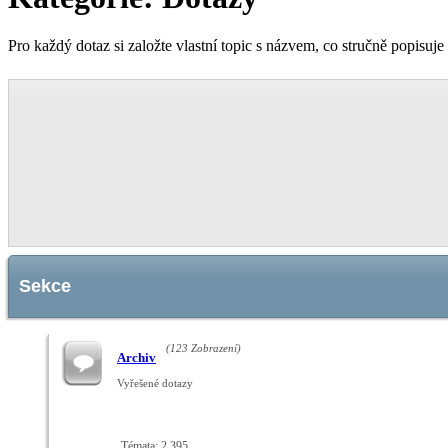
Pro každý dotaz si založte vlastní topic s názvem, co stručně popisuje
Sekce
(123 Zobrazení)
Archiv
Vyřešené dotazy
Témata: 2,395