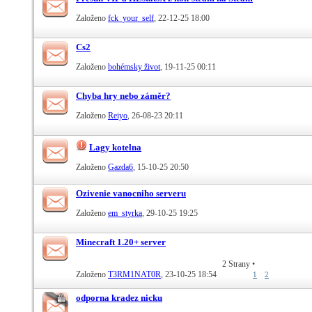
Založeno
fck_your_self
‎, 22-12-25 18:00
Cs2
Založeno
bohémsky život
‎, 19-11-25 00:11
Chyba hry nebo záměr?
Založeno
Reiyo
‎, 26-08-23 20:11
Lagy kotelna
Založeno
Gazda6
‎, 15-10-25 20:50
Ozivenie vanocniho serveru
Založeno
em_styrka
‎, 29-10-25 19:25
Minecraft 1.20+ server
2 Strany
•
Založeno
T3RM1NAT0R
‎, 23-10-25 18:54
1
2
odporna kradez nicku