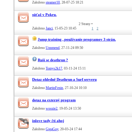
Založeno
steamer10
‎, 28-07-25 18:21
súťaž v Pokru.
2 Strany
•
Založeno
Janci
‎, 15-05-23 10:45
1
2
Jump training , používanie programov 3 strán.
Založeno
Unnmend
‎, 27-11-24 09:50
Ruší se deathrun ?
Založeno
Tomys2k17
‎, 03-11-24 15:11
Dotaz ohledně Deathrun a Surf serveru
Založeno
MartinFenin
‎, 27-10-24 10:10
dotaz na externý program
Založeno
woozie2
‎, 19-05-24 13:50
inlove tady čti ahoj
Založeno
GigaGuy
‎, 20-03-24 17:44