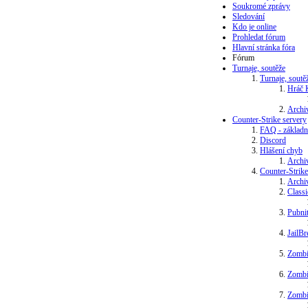
Soukromé zprávy
Sledování
Kdo je online
Prohledat fórum
Hlavní stránka fóra
Fórum
Turnaje, soutěže
Turnaje, soutě
Hráč 
Archi
Counter-Strike servery
FAQ - základn
Discord
Hlášení chyb
Archi
Counter-Strike
Archi
Class
Pubni
JailBr
Zombi
Zombi
Zombi