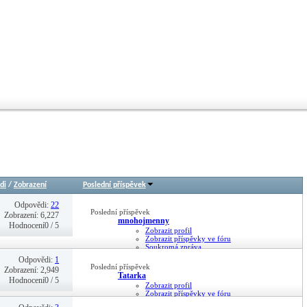
di
/
Zobrazení
Poslední příspěvek
Odpovědi:
22
Poslední příspěvek
Zobrazení: 6,227
mnohojmenny
Hodnocení0 / 5
Zobrazit profil
Zobrazit příspěvky ve fóru
Soukromá zpráva
12-06-26,
06:20
Odpovědi:
1
Poslední příspěvek
Zobrazení: 2,949
Tatarka
Hodnocení0 / 5
Zobrazit profil
Zobrazit příspěvky ve fóru
Soukromá zpráva