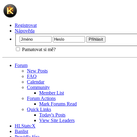
Registrovat
Nápověda
Pamatovat si mě?
Forum
New Posts
FAQ
Calendar
Community
Member List
Forum Actions
Mark Forums Read
Quick Links
Today's Posts
View Site Leaders
HLStats:X
Banlist
Pravidla fóra