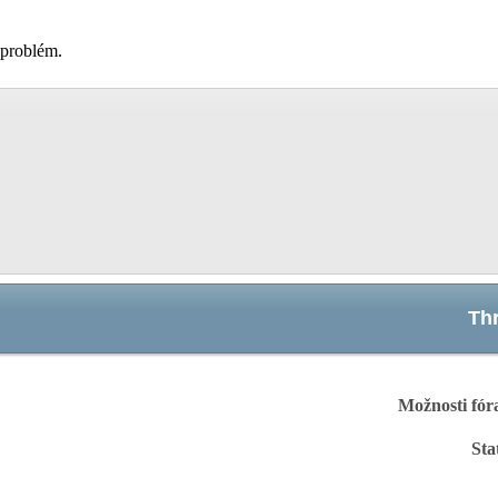
 problém.
Th
Možnosti fór
Sta