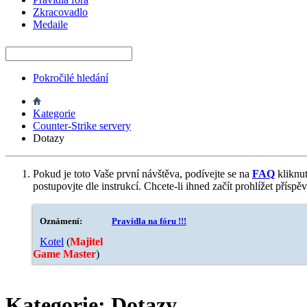
Zkracovadlo
Medaile
Pokročilé hledání
Kategorie
Counter-Strike servery
Dotazy
Pokud je toto Vaše první návštěva, podívejte se na
FAQ
kliknu
postupovjte dle instrukcí. Chcete-li ihned začít prohlížet příspě
Oznámení:
Pravidla na fóru !!!
Kotel
‎(
Majitel
Game Master
)
Kategorie:
Dotazy