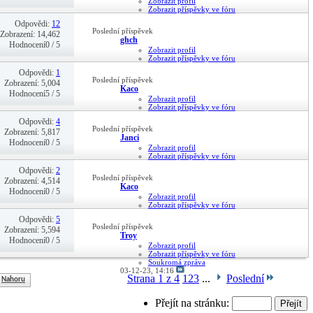
Zobrazit profil
Zobrazit příspěvky ve fóru
Soukromá zpráva
Odpovědi:
12
23-03-24,
17:57
Poslední příspěvek
Zobrazení: 14,462
ghch
Hodnocení0 / 5
Zobrazit profil
Zobrazit příspěvky ve fóru
Soukromá zpráva
Odpovědi:
1
03-02-24,
00:41
Poslední příspěvek
Zobrazení: 5,004
Kaco
Hodnocení5 / 5
Zobrazit profil
Zobrazit příspěvky ve fóru
Soukromá zpráva
Odpovědi:
4
11-01-24,
17:37
Poslední příspěvek
Zobrazení: 5,817
Janci
Hodnocení0 / 5
Zobrazit profil
Zobrazit příspěvky ve fóru
Soukromá zpráva
Odpovědi:
2
07-01-24,
11:03
Poslední příspěvek
Zobrazení: 4,514
Kaco
Hodnocení0 / 5
Zobrazit profil
Zobrazit příspěvky ve fóru
Soukromá zpráva
Odpovědi:
5
19-12-23,
20:18
Poslední příspěvek
Zobrazení: 5,594
Troy
Hodnocení0 / 5
Zobrazit profil
Zobrazit příspěvky ve fóru
Soukromá zpráva
03-12-23,
14:16
Strana 1 z 4
1
2
3
...
Poslední
Nahoru
Přejít na stránku: