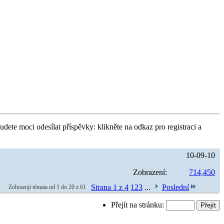
udete moci odesílat příspěvky: klikněte na odkaz pro registraci a
10-09-10
Zobrazení:
714,450
Strana 1 z 4
1
2
3
...
Poslední
Zobrazuji témata od 1 do 20 z 61
Přejít na stránku: