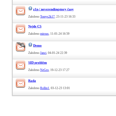
z1p / neverendingstory časy
Založeno
Tomys2k17
‎, 23-11-23 16:33
Nejde CS
Založeno
mirous
‎, 11-01-24 16:59
Demo
Založeno
Janci
‎, 04-01-24 22:39
SID problém
Založeno
NeGro
‎, 19-12-23 17:27
Rada
Založeno
Rollin1
‎, 03-12-23 13:01