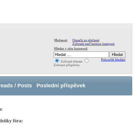
Označit za přečtené
Možnosti
Zobrazit nad?azenou kategorii
Hledat v této kategorii
Pokročilé hledání
Zobrazit témata
Zobrazit příspěvky
reads / Posts
Poslední příspěvek
a:
tistiky fóra: