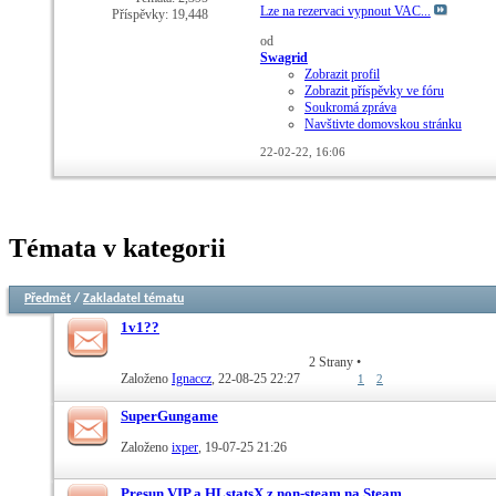
Lze na rezervaci vypnout VAC...
Příspěvky: 19,448
od
Swagrid
Zobrazit profil
Zobrazit příspěvky ve fóru
Soukromá zpráva
Navštivte domovskou stránku
22-02-22,
16:06
Témata v kategorii
Předmět
/
Zakladatel tématu
1v1??
2 Strany
•
Založeno
Ignaccz
‎, 22-08-25 22:27
1
2
SuperGungame
Založeno
ixper
‎, 19-07-25 21:26
Presun VIP a HLstatsX z non-steam na Steam