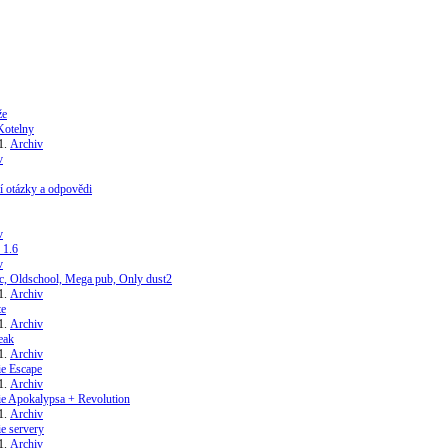
že
Kotelny
Archiv
v
í otázky a odpovědi
v
 1.6
v
ic, Oldschool, Mega pub, Only dust2
Archiv
te
Archiv
eak
Archiv
e Escape
Archiv
e Apokalypsa + Revolution
Archiv
e servery
Archiv