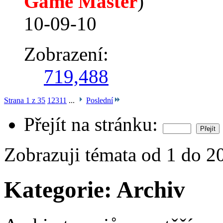
Game Master
)
10-09-10
Zobrazení:
719,488
Strana 1 z 35
1
2
3
11
...
Poslední
Přejít na stránku:
Zobrazuji témata od 1 do 2
Kategorie:
Archiv