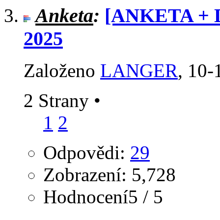
Anketa
:
[ANKETA + D
2025
Založeno
LANGER
‎, 10
2 Strany
•
1
2
Odpovědi:
29
Zobrazení: 5,728
Hodnocení5 / 5