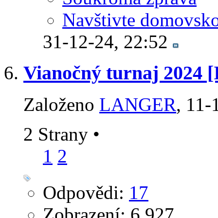
Navštivte domovsko
31-12-24,
22:52
Vianočný turnaj 2024 [I
Založeno
LANGER
‎, 11
2 Strany
•
1
2
Odpovědi:
17
Zobrazení: 6,927