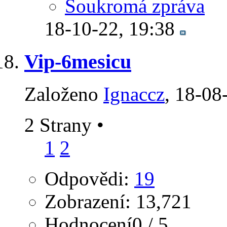
Soukromá zpráva
18-10-22,
19:38
Vip-6mesicu
Založeno
Ignaccz
‎, 18-0
2 Strany
•
1
2
Odpovědi:
19
Zobrazení: 13,721
Hodnocení0 / 5