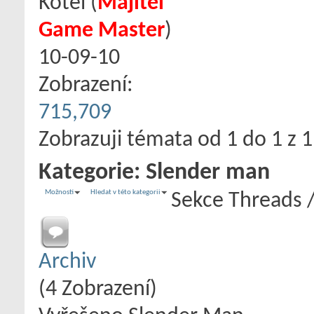
Kotel
‎(
Majitel
Game Master
)
10-09-10
Zobrazení:
715,709
Zobrazuji témata od 1 do 1 z 1
Kategorie:
Slender man
Možnosti
Hledat v této kategorii
Sekce
Threads 
Archiv
(4 Zobrazení)