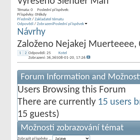
Vyřešeno Slender Man
Témata: 0
Poslední příspěvek:
Příspěvky: 0
Nikdy
Předmět
/
Zakladatel tématu
Odpovědi
/
Zobrazení
Poslední příspěvek
Návrhy
Založeno
Nejakej Muerteeee
‎
1
2
Odpovědi:
25
Kotel
Zobrazení: 36,365
08-01-20,
17:26
Forum Information and Možnost
Users Browsing this Forum
There are currently
15 users b
15 guests)
Možnosti zobrazování témat
Zobrazit příspěvky ...