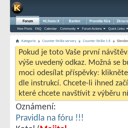
Forum
HLStats:X
Banlist
Pravidla fóra
Zkraco
New Posts
FAQ
Calendar
Community
Forum Actions
Quick Links
Kategorie
Counter-Strike servery
Counter-Strike 1.6
Slende
Pokud je toto Vaše první návštěv
výše uvedený odkaz. Možná se 
moci odesílat příspěvky: klikněte
dle instrukcí. Chcete-li ihned zač
které chcete navštívit z výběru ní
Oznámení:
Pravidla na fóru !!!