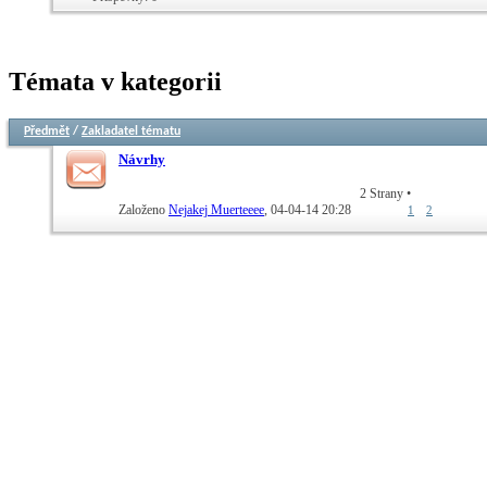
Témata v kategorii
Předmět
/
Zakladatel tématu
Návrhy
2 Strany
•
Založeno
Nejakej Muerteeee
‎, 04-04-14 20:28
1
2