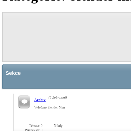
Sekce
(5 Zobrazení)
Archiv
Vyřešeno Slender Man
Témata: 0
Nikdy
Příspěvky: 0