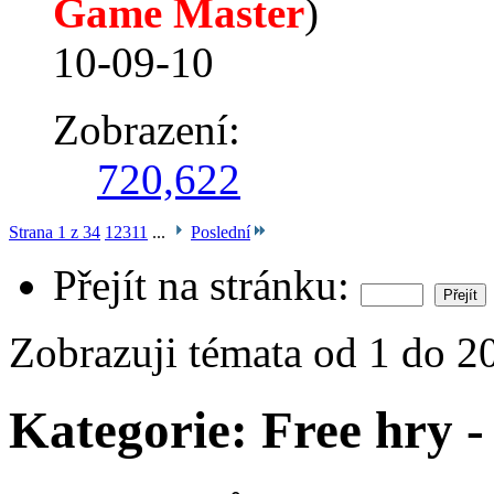
Game Master
)
10-09-10
Zobrazení:
720,622
Strana 1 z 34
1
2
3
11
...
Poslední
Přejít na stránku:
Zobrazuji témata od 1 do 2
Kategorie:
Free hry -