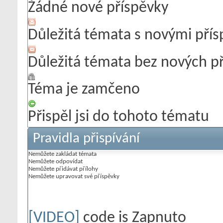
Žádné nové příspěvky
Důležitá témata s novými pří
Důležitá témata bez nových p
Téma je zamčeno
Přispěl jsi do tohoto tématu
Pravidla přispívání
Nemůžete
zakládat témata
Nemůžete
odpovídat
Nemůžete
přidávat přílohy
Nemůžete
upravovat své příspěvky
[VIDEO]
code is
Zapnuto