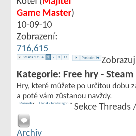
Kotel
‎(
Majitel
Game Master
)
10-09-10
Zobrazení:
716,615
Strana 1 z 34
1
2
3
11
...
Poslední
Zobrazuj
Kategorie:
Free hry - Steam 
Hry, které můžete po určitou dobu 
a poté vám zůstanou navždy.
Možnosti
Hledat v této kategorii
Sekce
Threads 
Archiv