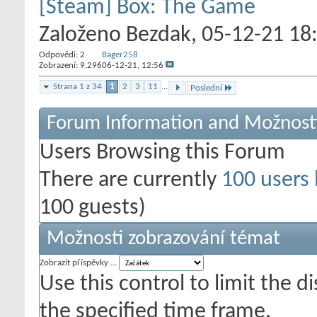
[Steam] Box: The Game
Založeno
Bezdak
‎, 05-12-21 18
Odpovědi:
2
Bager258
Zobrazení: 9,296
06-12-21,
12:56
Strana 1 z 34
1
2
3
11
...
Poslední
Forum Information and Možnost
Users Browsing this Forum
There are currently
100 users
100 guests)
Možnosti zobrazování témat
Zobrazit příspěvky ...
Use this control to limit the 
the specified time frame.