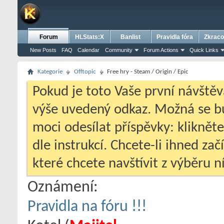
Forum
HLStats:X
Banlist
Pravidla fóra
Zkraco
New Posts
FAQ
Calendar
Community
Forum Actions
Quick Links
Kategorie
Offtopic
Free hry - Steam / Origin / Epic
Pokud je toto Vaše první návštěv
výše uvedený odkaz. Možná se 
moci odesílat příspěvky: klikněte
dle instrukcí. Chcete-li ihned zač
které chcete navštívit z výběru ní
Oznámení:
Pravidla na fóru !!!