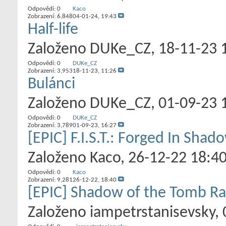
Odpovědi:
0
Kaco
Zobrazení: 6,848
04-01-24,
19:43
Half-life
Založeno
DUKe_CZ
‎, 18-11-23 
Odpovědi:
0
DUKe_CZ
Zobrazení: 3,953
18-11-23,
11:26
Bulánci
Založeno
DUKe_CZ
‎, 01-09-23 
Odpovědi:
0
DUKe_CZ
Zobrazení: 3,789
01-09-23,
16:27
[EPIC] F.I.S.T.: Forged In Shad
Založeno
Kaco
‎, 26-12-22 18:4
Odpovědi:
0
Kaco
Zobrazení: 9,281
26-12-22,
18:40
[EPIC] Shadow of the Tomb Rai
Založeno
iampetrstanisevsky
‎