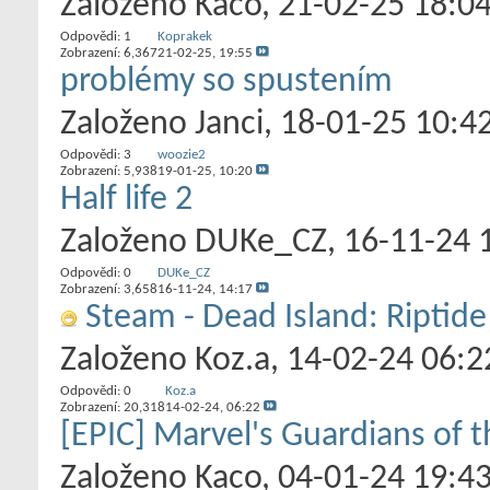
Založeno
Kaco
‎, 21-02-25 18:0
Odpovědi:
1
Koprakek
Zobrazení: 6,367
21-02-25,
19:55
problémy so spustením
Založeno
Janci
‎, 18-01-25 10:4
Odpovědi:
3
woozie2
Zobrazení: 5,938
19-01-25,
10:20
Half life 2
Založeno
DUKe_CZ
‎, 16-11-24 
Odpovědi:
0
DUKe_CZ
Zobrazení: 3,658
16-11-24,
14:17
Steam - Dead Island: Riptide 
Založeno
Koz.a
‎, 14-02-24 06:2
Odpovědi:
0
Koz.a
Zobrazení: 20,318
14-02-24,
06:22
[EPIC] Marvel's Guardians of 
Založeno
Kaco
‎, 04-01-24 19:4