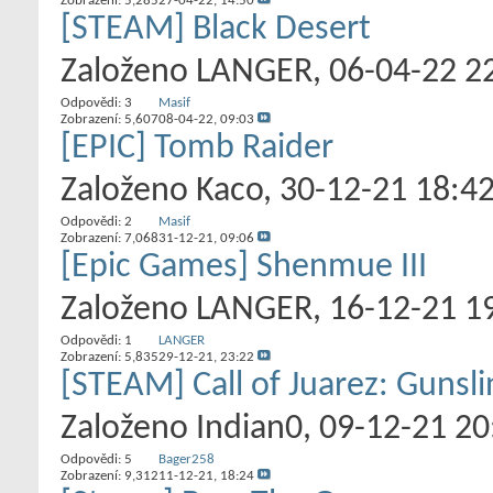
Zobrazení: 5,285
27-04-22,
14:50
[STEAM] Black Desert
Založeno
LANGER
‎, 06-04-22 2
Odpovědi:
3
Masif
Zobrazení: 5,607
08-04-22,
09:03
[EPIC] Tomb Raider
Založeno
Kaco
‎, 30-12-21 18:4
Odpovědi:
2
Masif
Zobrazení: 7,068
31-12-21,
09:06
[Epic Games] Shenmue III
Založeno
LANGER
‎, 16-12-21 1
Odpovědi:
1
LANGER
Zobrazení: 5,835
29-12-21,
23:22
[STEAM] Call of Juarez: Gunsli
Založeno
Indian0
‎, 09-12-21 2
Odpovědi:
5
Bager258
Zobrazení: 9,312
11-12-21,
18:24