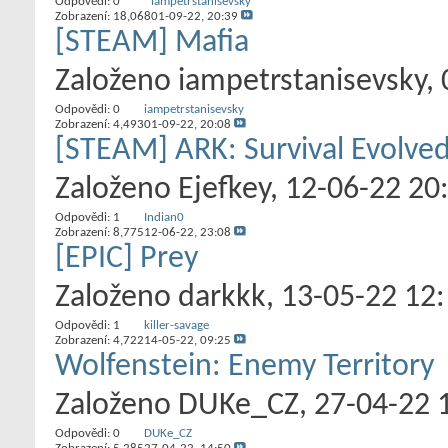
Odpovědi:
0
iampetrstanisevsky
Zobrazení: 18,068
01-09-22,
20:39
[STEAM] Mafia
Založeno
iampetrstanisevsky
‎
Odpovědi:
0
iampetrstanisevsky
Zobrazení: 4,493
01-09-22,
20:08
[STEAM] ARK: Survival Evolve
Založeno
Ejefkey
‎, 12-06-22 20
Odpovědi:
1
Indian0
Zobrazení: 8,775
12-06-22,
23:08
[EPIC] Prey
Založeno
darkkk
‎, 13-05-22 12
Odpovědi:
1
killer-savage
Zobrazení: 4,722
14-05-22,
09:25
Wolfenstein: Enemy Territory
Založeno
DUKe_CZ
‎, 27-04-22 
Odpovědi:
0
DUKe_CZ