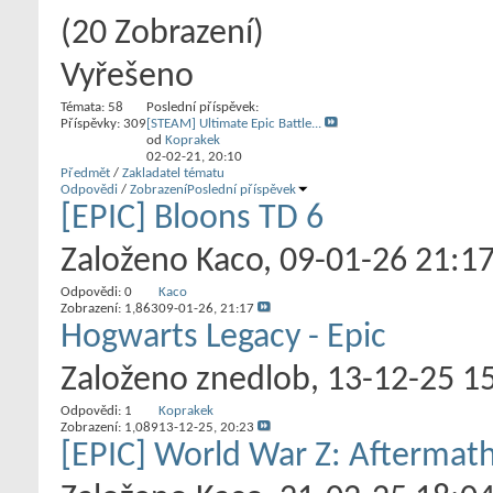
(20 Zobrazení)
Vyřešeno
Témata: 58
Poslední příspěvek:
Příspěvky: 309
[STEAM] Ultimate Epic Battle...
od
Koprakek
02-02-21,
20:10
Předmět
/
Zakladatel tématu
Odpovědi
/
Zobrazení
Poslední příspěvek
[EPIC] Bloons TD 6
Založeno
Kaco
‎, 09-01-26 21:1
Odpovědi:
0
Kaco
Zobrazení: 1,863
09-01-26,
21:17
Hogwarts Legacy - Epic
Založeno
znedlob
‎, 13-12-25 1
Odpovědi:
1
Koprakek
Zobrazení: 1,089
13-12-25,
20:23
[EPIC] World War Z: Aftermat