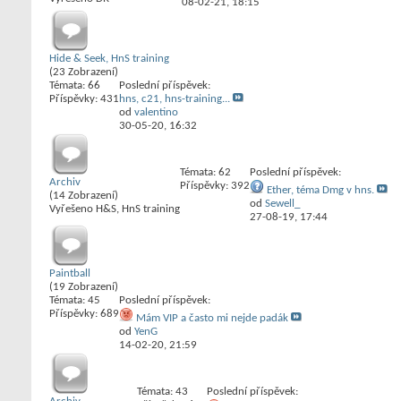
08-02-21,
18:15
Hide & Seek, HnS training
(23 Zobrazení)
Témata: 66
Poslední příspěvek:
Příspěvky: 431
hns, c21, hns-training...
od
valentino
30-05-20,
16:32
Témata: 62
Poslední příspěvek:
Archiv
Příspěvky: 392
Ether, téma Dmg v hns.
(14 Zobrazení)
od
Sewell_
Vyřešeno H&S, HnS training
27-08-19,
17:44
Paintball
(19 Zobrazení)
Témata: 45
Poslední příspěvek:
Příspěvky: 689
Mám VIP a často mi nejde padák
od
YenG
14-02-20,
21:59
Témata: 43
Poslední příspěvek: