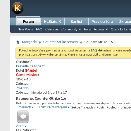
Forum
HLStats:X
Banlist
Pravidla fóra
Zkraco
New Posts
FAQ
Calendar
Community
Forum Actions
Quick Links
Kategorie
Counter-Strike servery
Counter-Strike 1.6
Pokud je toto Vaše první návštěva, podívejte se na
FAQ
kliknutím na výše uve
prohlížet příspěvky, vyberte téma, které chcete navštívit z výběru níže.
Oznámení:
Pravidla na fóru !!!
Kotel
‎(
Majitel
Game Master
)
10-09-10
Zobrazení:
714,115
Zobrazuji témata od 1 do 17 z 17
Kategorie:
Counter-Strike 1.6
Diskuze o serverech portálu Kotelna - csko.cz, návrhy na změnu/vylepšení, tipy, rady, ná
Možnosti
Hledat v této kategorii
Sekce
Threads / Posts
Poslední příspě
Archiv
(17 Zobrazení)