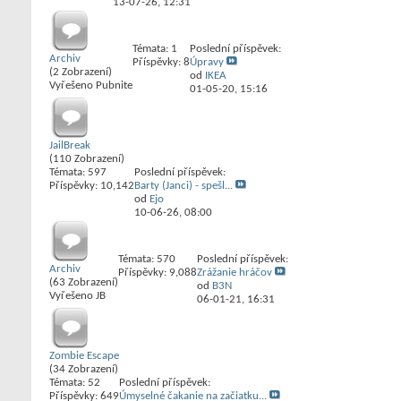
13-07-26,
12:31
Témata: 1
Poslední příspěvek:
Archiv
Příspěvky: 8
Úpravy
(2 Zobrazení)
od
IKEA
Vyřešeno Pubnite
01-05-20,
15:16
JailBreak
(110 Zobrazení)
Témata: 597
Poslední příspěvek:
Příspěvky: 10,142
Barty (Janci) - spešl...
od
Ejo
10-06-26,
08:00
Témata: 570
Poslední příspěvek:
Archiv
Příspěvky: 9,088
Zrážanie hráčov
(63 Zobrazení)
od
B3N
Vyřešeno JB
06-01-21,
16:31
Zombie Escape
(34 Zobrazení)
Témata: 52
Poslední příspěvek:
Příspěvky: 649
Úmyselné čakanie na začiatku...