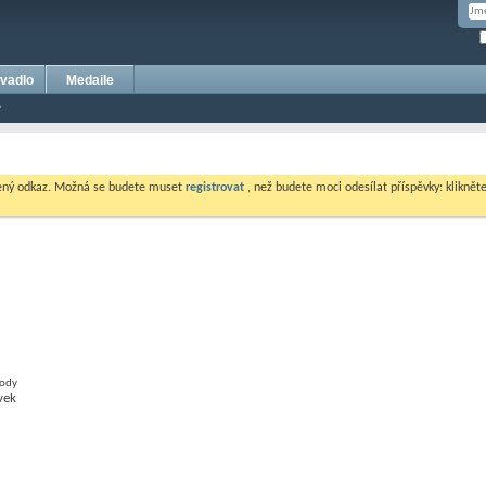
vadlo
Medaile
dený odkaz. Možná se budete muset
registrovat
, než budete moci odesílat příspěvky: klikněte 
vody
vek