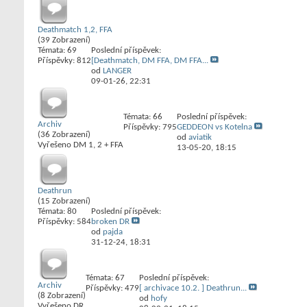
Deathmatch 1,2, FFA
(39 Zobrazení)
Témata: 69
Poslední příspěvek:
Příspěvky: 812
[Deathmatch, DM FFA, DM FFA...
od
LANGER
09-01-26,
22:31
Témata: 66
Poslední příspěvek:
Archiv
Příspěvky: 795
GEDDEON vs Kotelna
(36 Zobrazení)
od
aviatik
Vyřešeno DM 1, 2 + FFA
13-05-20,
18:15
Deathrun
(15 Zobrazení)
Témata: 80
Poslední příspěvek:
Příspěvky: 584
broken DR
od
pajda
31-12-24,
18:31
Témata: 67
Poslední příspěvek:
Archiv
Příspěvky: 479
[ archivace 10.2. ] Deathrun...
(8 Zobrazení)
od
hofy
Vyřešeno DR