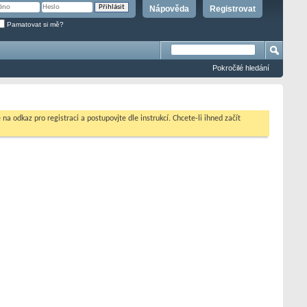
Nápověda
Registrovat
Pamatovat si mě?
Pokročilé hledání
na odkaz pro registraci a postupovjte dle instrukcí. Chcete-li ihned začít