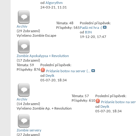
od
Algorythm
24-03-21,
11:31
Témata: 48
Poslední příspěvek:
Archiv
Příspěvky: 565
Padá mi hra :(
(29 Zobrazení)
od
B3N
Vyřešeno Zombie Escape
19-12-20,
17:47
Zombie Apokalypsa + Revolution
(17 Zobrazení)
Témata: 59
Poslední příspěvek:
Příspěvky: 876
Pridanie botov na server (...
od
Deyik
05-07-20,
18:34
Témata: 57
Poslední příspěvek:
Archiv
Příspěvky: 610
Pridanie botov na serv
(14 Zobrazení)
od
Deyik
Vyřešeno Zombie Ap. + Revolution
05-07-20,
18:34
Zombie servery
(27 Zobrazení)