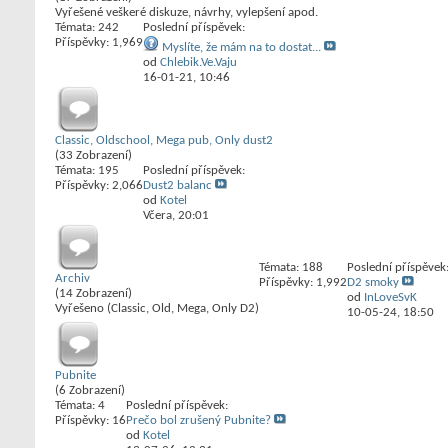
Vyřešené veškeré diskuze, návrhy, vylepšení apod.
Témata: 242
Poslední příspěvek:
Příspěvky: 1,969
Myslíte, že mám na to dostat...
od
Chlebik.Ve.Vaju
16-01-21,
10:46
Classic, Oldschool, Mega pub, Only dust2
(33 Zobrazení)
Témata: 195
Poslední příspěvek:
Příspěvky: 2,066
Dust2 balanc
od
Kotel
Včera,
20:01
Témata: 188
Poslední příspěvek
Archiv
Příspěvky: 1,992
D2 smoky
(14 Zobrazení)
od
InLoveSvK
Vyřešeno (Classic, Old, Mega, Only D2)
10-05-24,
18:50
Pubnite
(6 Zobrazení)
Témata: 4
Poslední příspěvek:
Příspěvky: 16
Prečo bol zrušený Pubnite?
od
Kotel