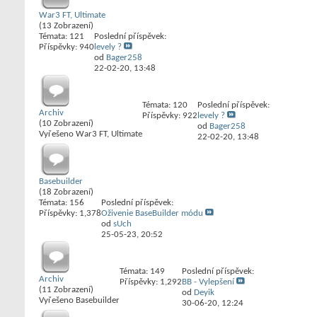
War3 FT, Ultimate
(13 Zobrazení)
Témata: 121
Poslední příspěvek:
Příspěvky: 940
levely ?
od
Bager258
22-02-20,
13:48
Témata: 120
Poslední příspěvek:
Archiv
Příspěvky: 922
levely ?
(10 Zobrazení)
od
Bager258
Vyřešeno War3 FT, Ultimate
22-02-20,
13:48
Basebuilder
(18 Zobrazení)
Témata: 156
Poslední příspěvek:
Příspěvky: 1,378
Oživenie BaseBuilder módu
od
sUch
25-05-23,
20:52
Témata: 149
Poslední příspěvek:
Archiv
Příspěvky: 1,292
BB - Vylepšení
(11 Zobrazení)
od
Deyik
Vyřešeno Basebuilder
30-06-20,
12:24