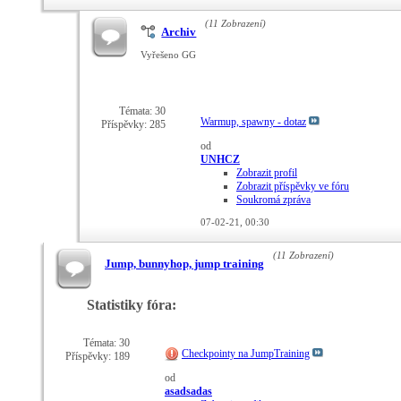
(11 Zobrazení)
Archiv
Vyřešeno GG
Témata: 30
Warmup, spawny - dotaz
Příspěvky: 285
od
UNHCZ
Zobrazit profil
Zobrazit příspěvky ve fóru
Soukromá zpráva
07-02-21,
00:30
(11 Zobrazení)
Jump, bunnyhop, jump training
Statistiky fóra:
Témata: 30
Checkpointy na JumpTraining
Příspěvky: 189
od
asadsadas