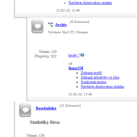
Navštivte domovskou stránku
22-02-20,
13:48
(8 Zobrazení)
Archiv
Vyřešeno War3 FT, Ultimate
Témata: 120
levely ?
Příspěvky: 922
od
Bager258
Zobrazit profil
Zobrazit příspěvky ve fóru
Soukromá zpráva
Navštivte domovskou stránku
22-02-20,
13:48
(35 Zobrazení)
Basebuilder
Statistiky fóra:
Témata: 156