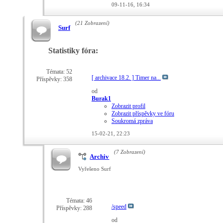
09-11-16,
16:34
(21 Zobrazení)
Surf
Statistiky fóra:
Témata: 52
[ archivace 18.2. ] Timer na...
Příspěvky: 358
od
Burak1
Zobrazit profil
Zobrazit příspěvky ve fóru
Soukromá zpráva
15-02-21,
22:23
(7 Zobrazení)
Archiv
Vyřešeno Surf
Témata: 46
/speed
Příspěvky: 288
od