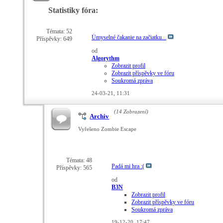
Statistiky fóra:
Témata: 52
Úmyselné čakanie na začiatku...
Příspěvky: 649
od
Algorythm
Zobrazit profil
Zobrazit příspěvky ve fóru
Soukromá zpráva
24-03-21,
11:31
(14 Zobrazení)
Archiv
Vyřešeno Zombie Escape
Témata: 48
Padá mi hra :(
Příspěvky: 565
od
B3N
Zobrazit profil
Zobrazit příspěvky ve fóru
Soukromá zpráva
19-12-20,
17:47