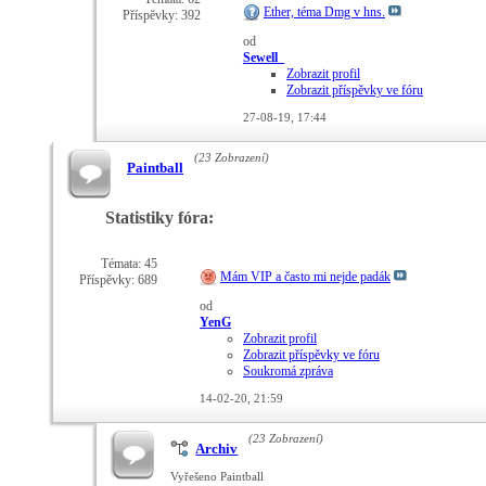
Ether, téma Dmg v hns.
Příspěvky: 392
od
Sewell_
Zobrazit profil
Zobrazit příspěvky ve fóru
27-08-19,
17:44
(23 Zobrazení)
Paintball
Statistiky fóra:
Témata: 45
Mám VIP a často mi nejde padák
Příspěvky: 689
od
YenG
Zobrazit profil
Zobrazit příspěvky ve fóru
Soukromá zpráva
14-02-20,
21:59
(23 Zobrazení)
Archiv
Vyřešeno Paintball