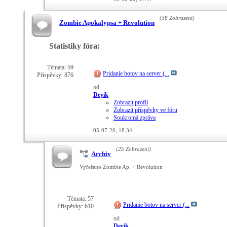
(38 Zobrazení)
Zombie Apokalypsa + Revolution
Statistiky fóra:
Témata: 59
Pridanie botov na server (...
Příspěvky: 876
od
Deyik
Zobrazit profil
Zobrazit příspěvky ve fóru
Soukromá zpráva
05-07-20,
18:34
(25 Zobrazení)
Archiv
Vyřešeno Zombie Ap. + Revolution
Témata: 57
Pridanie botov na server (...
Příspěvky: 610
od
Deyik