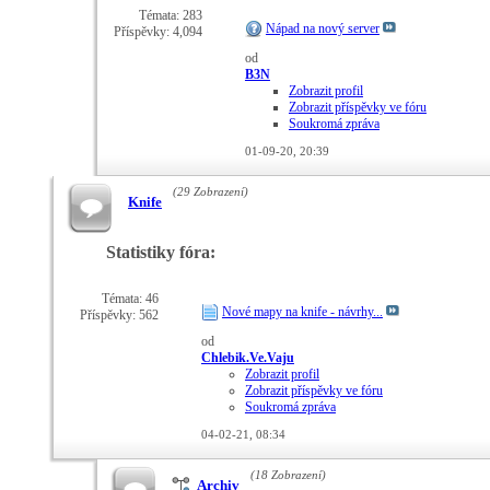
Témata: 283
Nápad na nový server
Příspěvky: 4,094
od
B3N
Zobrazit profil
Zobrazit příspěvky ve fóru
Soukromá zpráva
01-09-20,
20:39
(29 Zobrazení)
Knife
Statistiky fóra:
Témata: 46
Nové mapy na knife - návrhy...
Příspěvky: 562
od
Chlebik.Ve.Vaju
Zobrazit profil
Zobrazit příspěvky ve fóru
Soukromá zpráva
04-02-21,
08:34
(18 Zobrazení)
Archiv