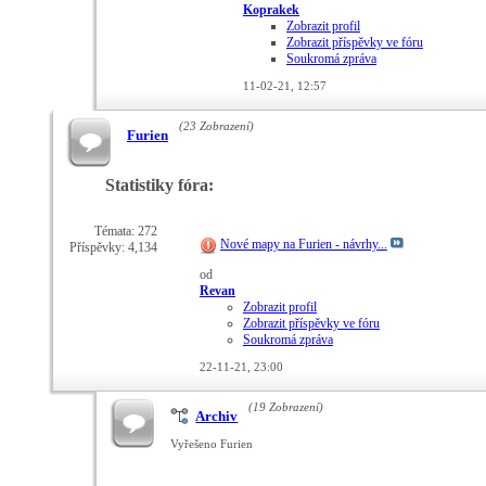
Koprakek
Zobrazit profil
Zobrazit příspěvky ve fóru
Soukromá zpráva
11-02-21,
12:57
(23 Zobrazení)
Furien
Statistiky fóra:
Témata: 272
Nové mapy na Furien - návrhy...
Příspěvky: 4,134
od
Revan
Zobrazit profil
Zobrazit příspěvky ve fóru
Soukromá zpráva
22-11-21,
23:00
(19 Zobrazení)
Archiv
Vyřešeno Furien