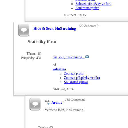
Zobrazit příspěvky ve fóru
Soukromá zpráva
08-02-21,
18:15
(20 Zobrazení)
Hide & Seek, HnS training
Statistiky fóra:
Témata: 66
hns, c21, hns-training...
Příspěvky: 431
od
valentino
Zobrazit profil
Zobrazit příspěvky ve fóru
Soukromá zpráva
30-05-20,
16:32
(15 Zobrazení)
Archiv
Vyřešeno H&S, HnS training
Témata: 62