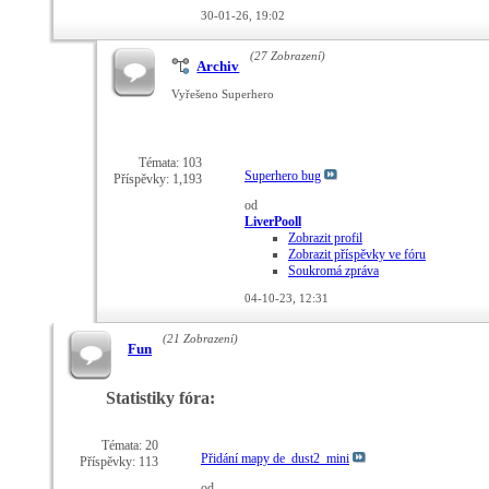
30-01-26,
19:02
(27 Zobrazení)
Archiv
Vyřešeno Superhero
Témata: 103
Superhero bug
Příspěvky: 1,193
od
LiverPooll
Zobrazit profil
Zobrazit příspěvky ve fóru
Soukromá zpráva
04-10-23,
12:31
(21 Zobrazení)
Fun
Statistiky fóra:
Témata: 20
Přidání mapy de_dust2_mini
Příspěvky: 113
od