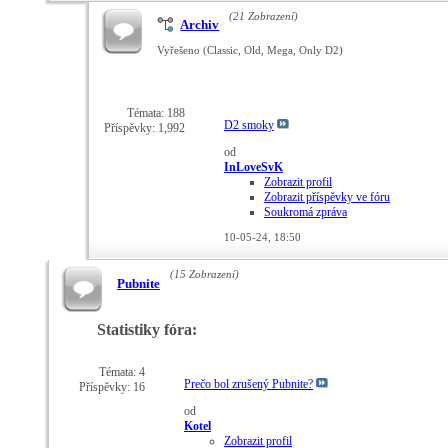
(21 Zobrazení)
Archiv
Vyřešeno (Classic, Old, Mega, Only D2)
Témata: 188
D2 smoky
Příspěvky: 1,992
od
InLoveSvK
Zobrazit profil
Zobrazit příspěvky ve fóru
Soukromá zpráva
10-05-24,
18:50
(15 Zobrazení)
Pubnite
Statistiky fóra:
Témata: 4
Prečo bol zrušený Pubnite?
Příspěvky: 16
od
Kotel
Zobrazit profil