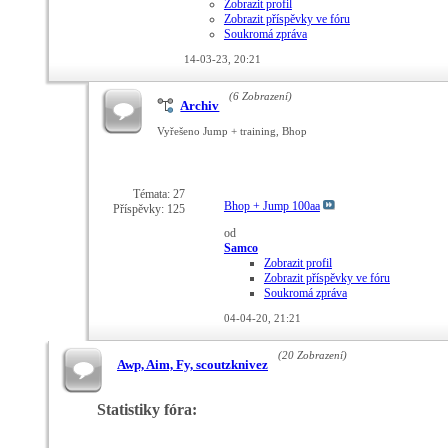
Zobrazit profil
Zobrazit příspěvky ve fóru
Soukromá zpráva
14-03-23,
20:21
(6 Zobrazení)
Archiv
Vyřešeno Jump + training, Bhop
Témata: 27
Bhop + Jump 100aa
Příspěvky: 125
od
Samco
Zobrazit profil
Zobrazit příspěvky ve fóru
Soukromá zpráva
04-04-20,
21:21
(20 Zobrazení)
Awp, Aim, Fy, scoutzknivez
Statistiky fóra: