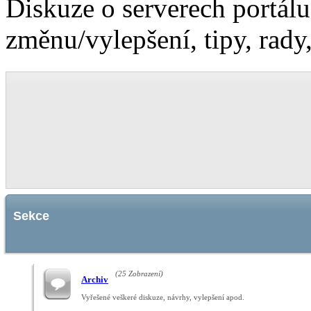
Diskuze o serverech portálu
změnu/vylepšení, tipy, rady
Sekce
(25 Zobrazení)
Archiv
Vyřešené veškeré diskuze, návrhy, vylepšení apod.