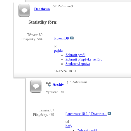
(26 Zobrazení)
Deathrun
Statistiky fóra:
Témata: 80
broken DR
Příspěvky: 584
od
pajda
Zobrazit profil
Zobrazit příspěvky ve fóru
Soukromá zpráva
31-12-24,
18:31
(15 Zobrazení)
Archiv
Vyřešeno DR
Témata: 67
[ archivace 10.2. ] Deathrun...
Příspěvky: 479
od
hofy
Zobrazit profil