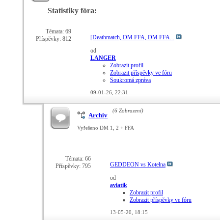
Statistiky fóra:
Témata: 69
[Deathmatch, DM FFA, DM FFA...
Příspěvky: 812
od
LANGER
Zobrazit profil
Zobrazit příspěvky ve fóru
Soukromá zpráva
09-01-26,
22:31
(6 Zobrazení)
Archiv
Vyřešeno DM 1, 2 + FFA
Témata: 66
GEDDEON vs Kotelna
Příspěvky: 795
od
aviatik
Zobrazit profil
Zobrazit příspěvky ve fóru
13-05-20,
18:15