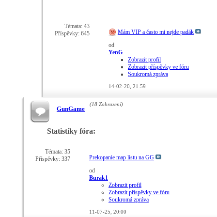
Témata: 43
Mám VIP a často mi nejde padák
Příspěvky: 645
od
YenG
Zobrazit profil
Zobrazit příspěvky ve fóru
Soukromá zpráva
14-02-20,
21:59
(18 Zobrazení)
GunGame
Statistiky fóra:
Témata: 35
Prekopanie map listu na GG
Příspěvky: 337
od
Burak1
Zobrazit profil
Zobrazit příspěvky ve fóru
Soukromá zpráva
11-07-25,
20:00