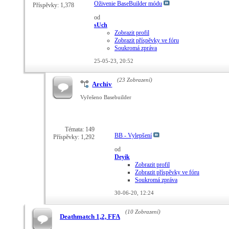
Oživenie BaseBuilder módu
Příspěvky: 1,378
od
sUch
Zobrazit profil
Zobrazit příspěvky ve fóru
Soukromá zpráva
25-05-23,
20:52
(23 Zobrazení)
Archiv
Vyřešeno Basebuilder
Témata: 149
BB - Vylepšení
Příspěvky: 1,292
od
Deyik
Zobrazit profil
Zobrazit příspěvky ve fóru
Soukromá zpráva
30-06-20,
12:24
(10 Zobrazení)
Deathmatch 1,2, FFA