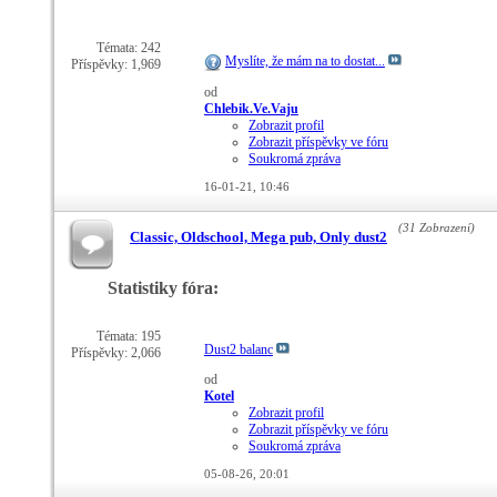
Témata: 242
Myslíte, že mám na to dostat...
Příspěvky: 1,969
od
Chlebik.Ve.Vaju
Zobrazit profil
Zobrazit příspěvky ve fóru
Soukromá zpráva
16-01-21,
10:46
(31 Zobrazení)
Classic, Oldschool, Mega pub, Only dust2
Statistiky fóra:
Témata: 195
Dust2 balanc
Příspěvky: 2,066
od
Kotel
Zobrazit profil
Zobrazit příspěvky ve fóru
Soukromá zpráva
05-08-26,
20:01