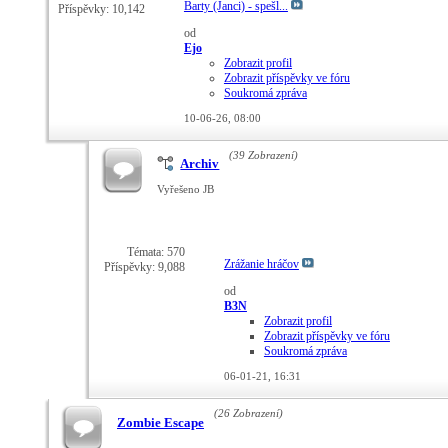
Barty (Janci) - spešl...
Příspěvky: 10,142
od
Ejo
Zobrazit profil
Zobrazit příspěvky ve fóru
Soukromá zpráva
10-06-26,
08:00
(39 Zobrazení)
Archiv
Vyřešeno JB
Témata: 570
Zrážanie hráčov
Příspěvky: 9,088
od
B3N
Zobrazit profil
Zobrazit příspěvky ve fóru
Soukromá zpráva
06-01-21,
16:31
(26 Zobrazení)
Zombie Escape