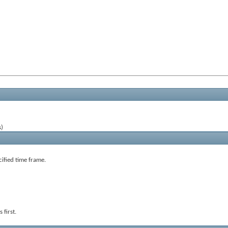
s)
cified time frame.
 first.