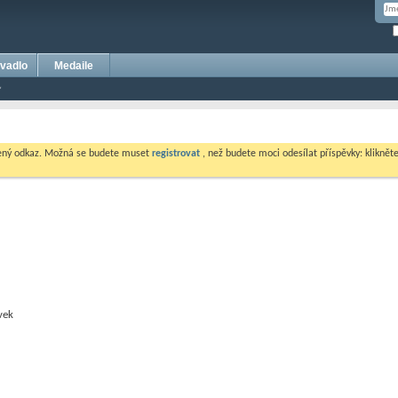
vadlo
Medaile
dený odkaz. Možná se budete muset
registrovat
, než budete moci odesílat příspěvky: klikněte 
vek