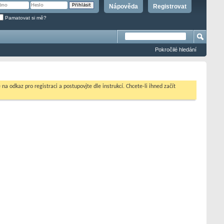
Nápověda
Registrovat
Pamatovat si mě?
Pokročilé hledání
na odkaz pro registraci a postupovjte dle instrukcí. Chcete-li ihned začít