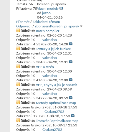
Témata: 56
Poslední příspěvek:
Příspěvky: 75
Vlasní modely
od
jozoo
04-04-21,
00:16
Předmět
/
Zakladatel tématu
Odpovědi
/
Zobrazení
Poslední příspěvek
Důležité:
Batch compiler
Založeno
valentino
‎, 02-05-20 14:28
Odpovědi:
0
valentino
Zobrazení: 4,537
02-05-20,
14:28
Důležité:
Textury a jejich funkce
Založeno
valentino
‎, 30-04-20 12:31
Odpovědi:
0
valentino
Zobrazení: 5,384
30-04-20,
12:31
Důležité:
VHE a terén
Založeno
valentino
‎, 30-04-20 12:00
Odpovědi:
0
valentino
Zobrazení: 3,416
30-04-20,
12:00
Důležité:
VHE, chyby a jak je opravit
Založeno
valentino
‎, 29-04-20 09:59
Odpovědi:
0
valentino
Zobrazení: 5,342
29-04-20,
09:59
Důležité:
Metody optimalizace map
Založeno
Grakon2702
‎, 31-08-18 17:53
Odpovědi:
0
Grakon2702
Zobrazení: 12,790
31-08-18,
17:53
Důležité:
Testování optimalizace map
Založeno
Grakon2702
‎, 10-09-17 21:53
Odpovědi:
0
Grakon2702