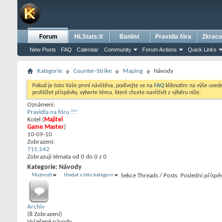
Forum
HLStats:X
Banlist
Pravidla fóra
Zkraco
New Posts
FAQ
Calendar
Community
Forum Actions
Quick Links
Kategorie
Counter-Strike
Maping
Návody
Pokud je toto Vaše první návštěva, podívejte se na
FAQ
kliknutím na výše uve
prohlížet příspěvky, vyberte téma, které chcete navštívit z výběru níže.
Oznámení:
Pravidla na fóru !!!
Kotel
‎(
Majitel
Game Master
)
10-09-10
Zobrazení:
715,542
Zobrazuji témata od 0 do 0 z 0
Kategorie:
Návody
Možnosti
Hledat v této kategorii
Sekce
Threads / Posts
Poslední příspě
Archiv
(8 Zobrazení)
Vyřešené návody