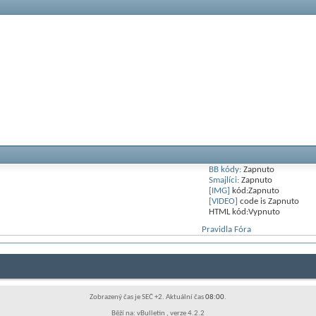
BB kódy:
Zapnuto
Smajlíci:
Zapnuto
[IMG]
kód:
Zapnuto
[VIDEO]
code is
Zapnuto
HTML kód:
Vypnuto
Pravidla Fóra
Zobrazený čas je SEČ +2. Aktuální čas
08:00
.
Běží na: vBulletin , verze 4.2.2