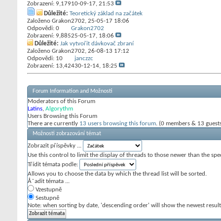
Zobrazení: 9,179
10-09-17,
21:53
Důležité:
Teoretický základ na začátek
Založeno
Grakon2702
‎, 25-05-17 18:06
Odpovědi:
0
Grakon2702
Zobrazení: 9,885
25-05-17,
18:06
Důležité:
Jak vytvořit dávkovač zbraní
Založeno
Grakon2702
‎, 26-08-13 17:12
Odpovědi:
10
janczzc
Zobrazení: 13,424
30-12-14,
18:25
Forum Information and Možnosti
Moderators of this Forum
Latins
,
Algorythm
Users Browsing this Forum
There are currently
13 users browsing this forum
. (0 members & 13 guest
Možnosti zobrazování témat
Zobrazit příspěvky ...
Use this control to limit the display of threads to those newer than the spe
Třídit témata podle:
Allows you to choose the data by which the thread list will be sorted.
Å˜adit témata ...
Vzestupně
Sestupně
Note: when sorting by date, 'descending order' will show the newest results