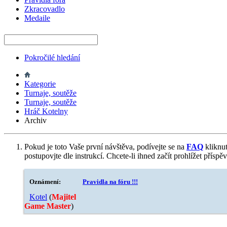
Zkracovadlo
Medaile
Pokročilé hledání
Kategorie
Turnaje, soutěže
Turnaje, soutěže
Hráč Kotelny
Archiv
Pokud je toto Vaše první návštěva, podívejte se na
FAQ
kliknu
postupovjte dle instrukcí. Chcete-li ihned začít prohlížet příspě
Oznámení:
Pravidla na fóru !!!
Kotel
‎(
Majitel
Game Master
)