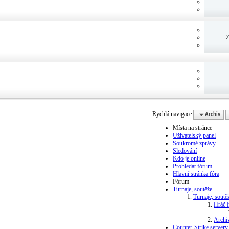
Z
Rychlá navigace
Archiv
Místa na stránce
Uživatelský panel
Soukromé zprávy
Sledování
Kdo je online
Prohledat fórum
Hlavní stránka fóra
Fórum
Turnaje, soutěže
Turnaje, soutě
Hráč 
Archi
Counter-Strike servery