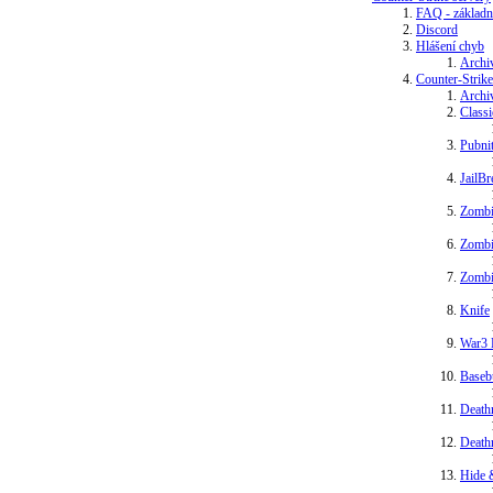
FAQ - základn
Discord
Hlášení chyb
Archi
Counter-Strike
Archi
Class
Pubni
JailBr
Zombi
Zombi
Zombi
Knife
War3 
Baseb
Death
Death
Hide 