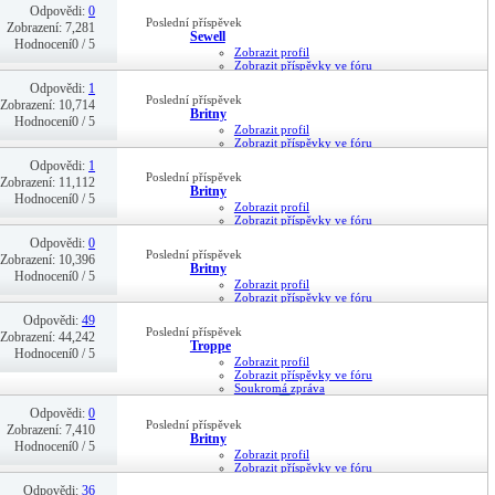
13-05-20,
23:46
Odpovědi:
0
Poslední příspěvek
Zobrazení: 7,281
Sewell
Hodnocení0 / 5
Zobrazit profil
Zobrazit příspěvky ve fóru
Soukromá zpráva
Odpovědi:
1
26-04-20,
18:26
Poslední příspěvek
Zobrazení: 10,714
Britny
Hodnocení0 / 5
Zobrazit profil
Zobrazit příspěvky ve fóru
Soukromá zpráva
Odpovědi:
1
21-09-19,
19:41
Poslední příspěvek
Zobrazení: 11,112
Britny
Hodnocení0 / 5
Zobrazit profil
Zobrazit příspěvky ve fóru
Soukromá zpráva
Odpovědi:
0
21-09-19,
19:40
Poslední příspěvek
Zobrazení: 10,396
Britny
Hodnocení0 / 5
Zobrazit profil
Zobrazit příspěvky ve fóru
Soukromá zpráva
Odpovědi:
49
08-09-19,
20:46
Poslední příspěvek
Zobrazení: 44,242
Troppe
Hodnocení0 / 5
Zobrazit profil
Zobrazit příspěvky ve fóru
Soukromá zpráva
08-09-19,
11:52
Odpovědi:
0
Poslední příspěvek
Zobrazení: 7,410
Britny
Hodnocení0 / 5
Zobrazit profil
Zobrazit příspěvky ve fóru
Soukromá zpráva
Odpovědi:
36
14-08-19,
16:02