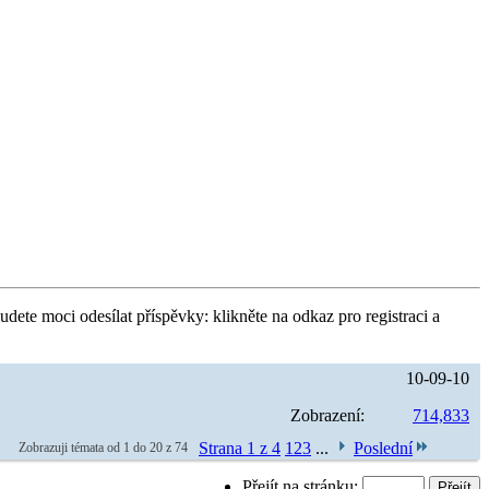
udete moci odesílat příspěvky: klikněte na odkaz pro registraci a
10-09-10
Zobrazení:
714,833
Strana 1 z 4
1
2
3
...
Poslední
Zobrazuji témata od 1 do 20 z 74
Přejít na stránku: