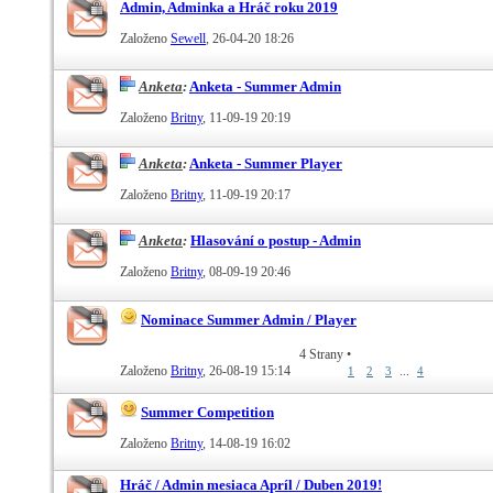
Admin, Adminka a Hráč roku 2019
Založeno
Sewell
‎, 26-04-20 18:26
Anketa
:
Anketa - Summer Admin
Založeno
Britny
‎, 11-09-19 20:19
Anketa
:
Anketa - Summer Player
Založeno
Britny
‎, 11-09-19 20:17
Anketa
:
Hlasování o postup - Admin
Založeno
Britny
‎, 08-09-19 20:46
Nominace Summer Admin / Player
4 Strany
•
Založeno
Britny
‎, 26-08-19 15:14
...
1
2
3
4
Summer Competition
Založeno
Britny
‎, 14-08-19 16:02
Hráč / Admin mesiaca Apríl / Duben 2019!