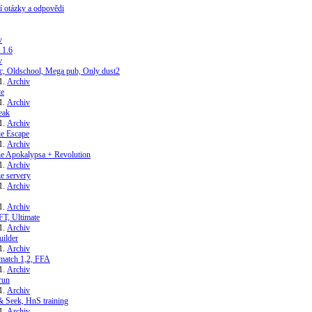
í otázky a odpovědi
v
 1.6
v
ic, Oldschool, Mega pub, Only dust2
Archiv
te
Archiv
eak
Archiv
e Escape
Archiv
e Apokalypsa + Revolution
Archiv
e servery
Archiv
Archiv
FT, Ultimate
Archiv
uilder
Archiv
match 1,2, FFA
Archiv
run
Archiv
& Seek, HnS training
Archiv