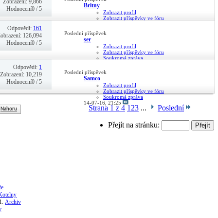
Zobrazení: 9,866
Britny
Hodnocení0 / 5
Zobrazit profil
Zobrazit příspěvky ve fóru
Soukromá zpráva
Odpovědi:
161
15-07-16,
11:53
Poslední příspěvek
obrazení: 126,094
ser
Hodnocení0 / 5
Zobrazit profil
Zobrazit příspěvky ve fóru
Soukromá zpráva
14-07-16,
21:57
Odpovědi:
1
Poslední příspěvek
Zobrazení: 10,219
Samco
Hodnocení0 / 5
Zobrazit profil
Zobrazit příspěvky ve fóru
Soukromá zpráva
14-07-16,
21:25
Strana 1 z 4
1
2
3
...
Poslední
Nahoru
Přejít na stránku:
že
Kotelny
Archiv
v