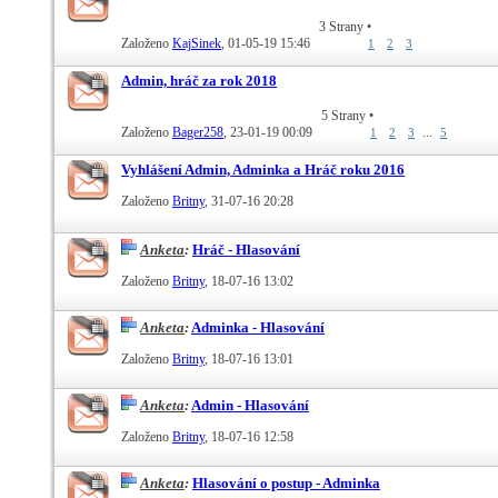
3 Strany
•
Založeno
KajSinek
‎, 01-05-19 15:46
1
2
3
Admin, hráč za rok 2018
5 Strany
•
Založeno
Bager258
‎, 23-01-19 00:09
...
1
2
3
5
Vyhlášení Admin, Adminka a Hráč roku 2016
Založeno
Britny
‎, 31-07-16 20:28
Anketa
:
Hráč - Hlasování
Založeno
Britny
‎, 18-07-16 13:02
Anketa
:
Adminka - Hlasování
Založeno
Britny
‎, 18-07-16 13:01
Anketa
:
Admin - Hlasování
Založeno
Britny
‎, 18-07-16 12:58
Anketa
:
Hlasování o postup - Adminka