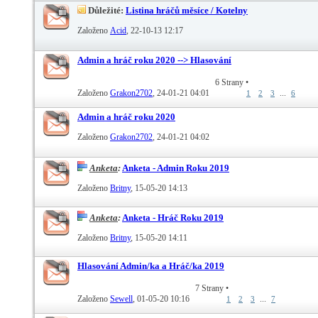
Důležité:
Listina hráčů měsíce / Kotelny
Založeno
Acid
‎, 22-10-13 12:17
Admin a hráč roku 2020 --> Hlasování
6 Strany
•
Založeno
Grakon2702
‎, 24-01-21 04:01
...
1
2
3
6
Admin a hráč roku 2020
Založeno
Grakon2702
‎, 24-01-21 04:02
Anketa
:
Anketa - Admin Roku 2019
Založeno
Britny
‎, 15-05-20 14:13
Anketa
:
Anketa - Hráč Roku 2019
Založeno
Britny
‎, 15-05-20 14:11
Hlasování Admin/ka a Hráč/ka 2019
7 Strany
•
Založeno
Sewell
‎, 01-05-20 10:16
...
1
2
3
7