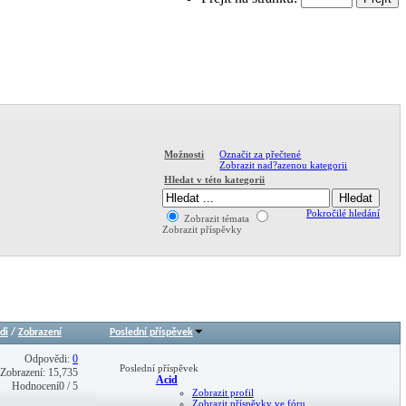
Označit za přečtené
Možnosti
Zobrazit nad?azenou kategorii
Hledat v této kategorii
Pokročilé hledání
Zobrazit témata
Zobrazit příspěvky
di
/
Zobrazení
Poslední příspěvek
Odpovědi:
0
Poslední příspěvek
Zobrazení: 15,735
Acid
Hodnocení0 / 5
Zobrazit profil
Zobrazit příspěvky ve fóru