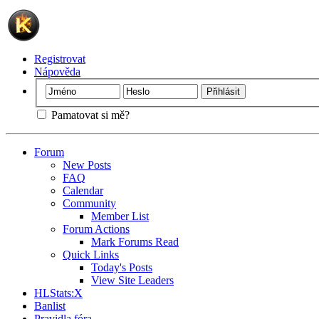
Registrovat
Nápověda
Pamatovat si mě?
Forum
New Posts
FAQ
Calendar
Community
Member List
Forum Actions
Mark Forums Read
Quick Links
Today's Posts
View Site Leaders
HLStats:X
Banlist
Pravidla fóra