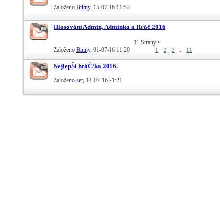
Založeno
Britny
‎, 15-07-16 11:53
Hlasování Admin, Adminka a Hráč 2016
11 Strany
•
Založeno
Britny
‎, 01-07-16 11:20
...
1
2
3
11
NejlepŠí hráČ/ka 2016.
Založeno
ser
‎, 14-07-16 21:21