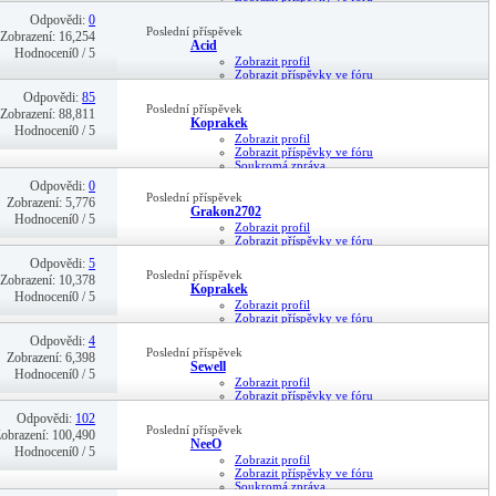
Soukromá zpráva
Odpovědi:
0
22-10-13,
12:19
Poslední příspěvek
Zobrazení: 16,254
Acid
Hodnocení0 / 5
Zobrazit profil
Zobrazit příspěvky ve fóru
Soukromá zpráva
Odpovědi:
85
22-10-13,
12:17
Poslední příspěvek
Zobrazení: 88,811
Koprakek
Hodnocení0 / 5
Zobrazit profil
Zobrazit příspěvky ve fóru
Soukromá zpráva
03-03-21,
07:38
Odpovědi:
0
Poslední příspěvek
Zobrazení: 5,776
Grakon2702
Hodnocení0 / 5
Zobrazit profil
Zobrazit příspěvky ve fóru
Soukromá zpráva
Odpovědi:
5
24-01-21,
04:02
Poslední příspěvek
Zobrazení: 10,378
Koprakek
Hodnocení0 / 5
Zobrazit profil
Zobrazit příspěvky ve fóru
Soukromá zpráva
Odpovědi:
4
28-05-20,
20:30
Poslední příspěvek
Zobrazení: 6,398
Sewell
Hodnocení0 / 5
Zobrazit profil
Zobrazit příspěvky ve fóru
Soukromá zpráva
Odpovědi:
102
28-05-20,
20:01
Poslední příspěvek
obrazení: 100,490
NeeO
Hodnocení0 / 5
Zobrazit profil
Zobrazit příspěvky ve fóru
Soukromá zpráva