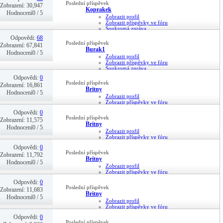
Poslední příspěvek
Zobrazení: 30,947
Koprakek
Hodnocení0 / 5
Zobrazit profil
Zobrazit příspěvky ve fóru
Soukromá zpráva
01-06-19,
10:34
Odpovědi:
68
Poslední příspěvek
Zobrazení: 67,841
Burak1
Hodnocení0 / 5
Zobrazit profil
Zobrazit příspěvky ve fóru
Soukromá zpráva
17-02-19,
17:12
Odpovědi:
0
Poslední příspěvek
Zobrazení: 16,861
Britny
Hodnocení0 / 5
Zobrazit profil
Zobrazit příspěvky ve fóru
Soukromá zpráva
Odpovědi:
0
31-07-16,
20:28
Poslední příspěvek
Zobrazení: 11,575
Britny
Hodnocení0 / 5
Zobrazit profil
Zobrazit příspěvky ve fóru
Soukromá zpráva
Odpovědi:
0
18-07-16,
13:02
Poslední příspěvek
Zobrazení: 11,792
Britny
Hodnocení0 / 5
Zobrazit profil
Zobrazit příspěvky ve fóru
Soukromá zpráva
Odpovědi:
0
18-07-16,
13:01
Poslední příspěvek
Zobrazení: 11,683
Britny
Hodnocení0 / 5
Zobrazit profil
Zobrazit příspěvky ve fóru
Soukromá zpráva
Odpovědi:
0
18-07-16,
12:58
Poslední příspěvek