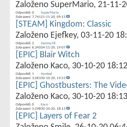
Založeno
SuperMario
‎, 21-11-
Odpovědi:
0
SuperMario
Zobrazení: 7,741
21-11-20,
09:13
[STEAM] Kingdom: Classic
Založeno
Ejefkey
‎, 03-11-20 18
Odpovědi:
2
Sammy18
Zobrazení: 6,345
04-11-20,
19:07
[EPIC] Blair Witch
Založeno
Kaco
‎, 30-10-20 18:1
Odpovědi:
1
Hunted
Zobrazení: 3,063
30-10-20,
19:53
[EPIC] Ghostbusters: The Vi
Založeno
Kaco
‎, 30-10-20 18:1
Odpovědi:
0
Kaco
Zobrazení: 3,298
30-10-20,
18:13
[EPIC] Layers of Fear 2