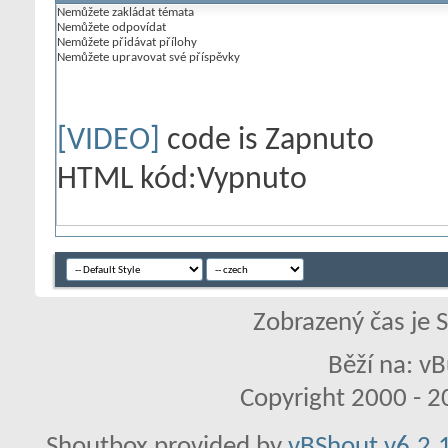
Nemůžete
zakládat témata
Nemůžete
odpovídat
Nemůžete
přidávat přílohy
Nemůžete
upravovat své příspěvky
[VIDEO]
code is
Zapnuto
HTML kód:
Vypnuto
Zobrazený čas je 
Běží na: vB
Copyright 2000 - 20
Shoutbox provided by
vBShout v6.2.1