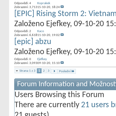
Odpovědi:
4
Koprakek
Zobrazení: 3,713
15-10-20,
18:24
[EPIC] Rising Storm 2: Vietna
Založeno
Ejefkey
‎, 09-10-20 15
Odpovědi:
2
Kaco
Zobrazení: 6,618
11-10-20,
19:02
[epic] abzu
Založeno
Ejefkey
‎, 09-10-20 15
Odpovědi:
0
Ejefkey
Zobrazení: 3,093
09-10-20,
15:10
Strana 1 z 3
1
2
3
Poslední
Forum Information and Možnost
Users Browsing this Forum
There are currently
21 users b
21 guests)