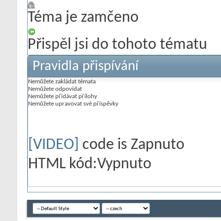
Téma je zamčeno
Přispěl jsi do tohoto tématu
Pravidla přispívání
Nemůžete
zakládat témata
Nemůžete
odpovídat
Nemůžete
přidávat přílohy
Nemůžete
upravovat své příspěvky
[VIDEO]
code is
Zapnuto
HTML kód:
Vypnuto