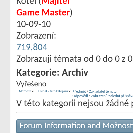
Kotel
‎(
Majitel
Game Master
)
10-09-10
Zobrazení:
719,804
Zobrazuji témata od 0 do 0 z 0
Kategorie:
Archiv
Vyřešeno
Možnosti
Hledat v této kategorii
Předmět
/
Zakladatel tématu
Odpovědi
/
Zobrazení
Poslední příspěv
V této kategorii nejsou žádné 
Forum Information and Možnost