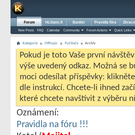
Forum
HLStats:X
Banlist
Pravidla fóra
Zkraco
New Posts
FAQ
Calendar
Community
Forum Actions
Quick Links
Kategorie
Offtopic
Počítače
Archiv
Pokud je toto Vaše první návštěv
výše uvedený odkaz. Možná se 
moci odesílat příspěvky: klikněte
dle instrukcí. Chcete-li ihned zač
které chcete navštívit z výběru ní
Oznámení:
Pravidla na fóru !!!