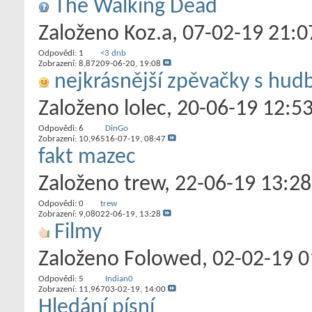
The Walking Dead
Založeno
Koz.a
‎, 07-02-19 21:0
Odpovědi:
1
<3 dnb
Zobrazení: 8,872
09-06-20,
19:08
nejkrásnější zpěvačky s hud
Založeno
lolec
‎, 20-06-19 12:5
Odpovědi:
6
DinGo
Zobrazení: 10,965
16-07-19,
08:47
fakt mazec
Založeno
trew
‎, 22-06-19 13:28
Odpovědi:
0
trew
Zobrazení: 9,080
22-06-19,
13:28
Filmy
Založeno
Folowed
‎, 02-02-19 
Odpovědi:
5
Indian0
Zobrazení: 11,967
03-02-19,
14:00
Hledání písní