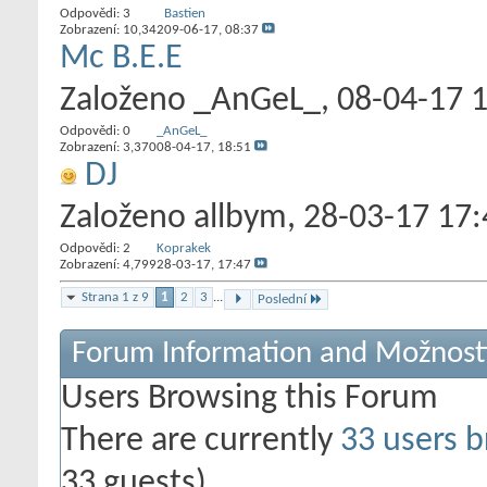
Odpovědi:
3
Bastien
Zobrazení: 10,342
09-06-17,
08:37
Mc B.E.E
Založeno
_AnGeL_
‎, 08-04-17 
Odpovědi:
0
_AnGeL_
Zobrazení: 3,370
08-04-17,
18:51
DJ
Založeno
allbym
‎, 28-03-17 17
Odpovědi:
2
Koprakek
Zobrazení: 4,799
28-03-17,
17:47
Strana 1 z 9
1
2
3
...
Poslední
Forum Information and Možnost
Users Browsing this Forum
There are currently
33 users b
33 guests)