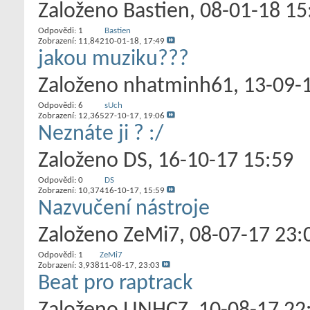
Založeno
Bastien
‎, 08-01-18 15
Odpovědi:
1
Bastien
Zobrazení: 11,842
10-01-18,
17:49
jakou muziku???
Založeno
nhatminh61
‎, 13-09
Odpovědi:
6
sUch
Zobrazení: 12,365
27-10-17,
19:06
Neznáte ji ? :/
Založeno
DS
‎, 16-10-17 15:59
Odpovědi:
0
DS
Zobrazení: 10,374
16-10-17,
15:59
Nazvučení nástroje
Založeno
ZeMi7
‎, 08-07-17 23:
Odpovědi:
1
ZeMi7
Zobrazení: 3,938
11-08-17,
23:03
Beat pro raptrack