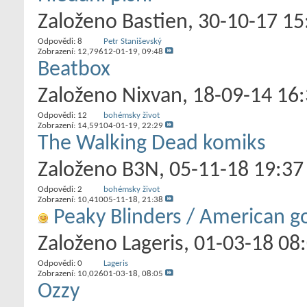
Založeno
Bastien
‎, 30-10-17 15
Odpovědi:
8
Petr Staniševský
Zobrazení: 12,796
12-01-19,
09:48
Beatbox
Založeno
Nixvan
‎, 18-09-14 16
Odpovědi:
12
bohémsky život
Zobrazení: 14,591
04-01-19,
22:29
The Walking Dead komiks
Založeno
B3N
‎, 05-11-18 19:37
Odpovědi:
2
bohémsky život
Zobrazení: 10,410
05-11-18,
21:38
Peaky Blinders / American g
Založeno
Lageris
‎, 01-03-18 08
Odpovědi:
0
Lageris
Zobrazení: 10,026
01-03-18,
08:05
Ozzy