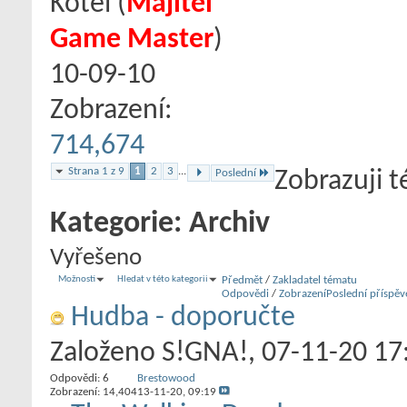
Kotel
‎(
Majitel
Game Master
)
10-09-10
Zobrazení:
714,674
Strana 1 z 9
1
2
3
...
Poslední
Zobrazuji 
Kategorie:
Archiv
Vyřešeno
Možnosti
Hledat v této kategorii
Předmět
/
Zakladatel tématu
Odpovědi
/
Zobrazení
Poslední příspěv
Hudba - doporučte
Založeno
S!GNA!
‎, 07-11-20 17
Odpovědi:
6
Brestowood
Zobrazení: 14,404
13-11-20,
09:19