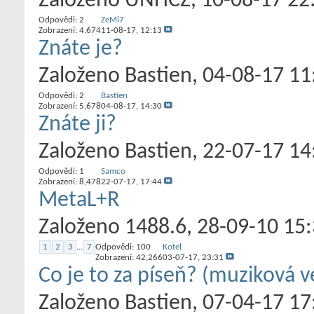
Založeno
UNHCZ
‎, 10-08-17 22
Odpovědi:
2
ZeMi7
Zobrazení: 4,674
11-08-17,
12:13
Znáte je?
Založeno
Bastien
‎, 04-08-17 11
Odpovědi:
2
Bastien
Zobrazení: 5,678
04-08-17,
14:30
Znáte ji?
Založeno
Bastien
‎, 22-07-17 14
Odpovědi:
1
Samco
Zobrazení: 8,478
22-07-17,
17:44
MetaL+R
Založeno
1488.6
‎, 28-09-10 15
1
2
3
...
7
Odpovědi:
100
Kotel
Zobrazení: 42,266
03-07-17,
23:31
Co je to za píseň? (muziková v
Založeno
Bastien
‎, 07-04-17 17