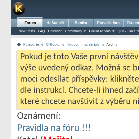
Forum
HLStats:X
Banlist
Pravidla fóra
Zkraco
New Posts
FAQ
Calendar
Community
Forum Actions
Quick Links
Kategorie
Offtopic
Hudba, filmy, seriály
Archiv
Pokud je toto Vaše první návštěv
výše uvedený odkaz. Možná se 
moci odesílat příspěvky: klikněte
dle instrukcí. Chcete-li ihned zač
které chcete navštívit z výběru ní
Oznámení:
Pravidla na fóru !!!