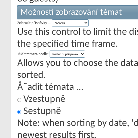
Možnosti zobrazování témat
Zobrazit příspěvky ...
Use this control to limit the 
the specified time frame.
Třídit témata podle:
Allows you to choose the data 
sorted.
Å˜adit témata ...
Vzestupně
Sestupně
Note: when sorting by date, '
newest results first.