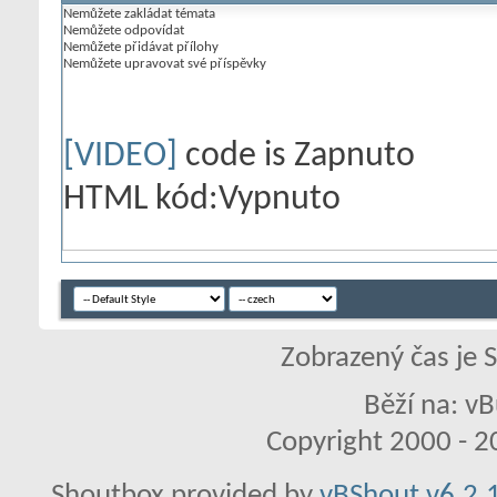
Nemůžete
zakládat témata
Nemůžete
odpovídat
Nemůžete
přidávat přílohy
Nemůžete
upravovat své příspěvky
[VIDEO]
code is
Zapnuto
HTML kód:
Vypnuto
Zobrazený čas je 
Běží na: vB
Copyright 2000 - 20
Shoutbox provided by
vBShout v6.2.1