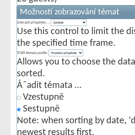
Možnosti zobrazování témat
Zobrazit příspěvky ...
Use this control to limit the 
the specified time frame.
Třídit témata podle:
Allows you to choose the data 
sorted.
Å˜adit témata ...
Vzestupně
Sestupně
Note: when sorting by date, '
newest results first.