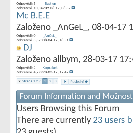
Odpovědi:
3
Bastien
Zobrazení: 10,342
09-06-17,
08:37
Mc B.E.E
Založeno
_AnGeL_
‎, 08-04-17 
Odpovědi:
0
_AnGeL_
Zobrazení: 3,370
08-04-17,
18:51
DJ
Založeno
allbym
‎, 28-03-17 17
Odpovědi:
2
Koprakek
Zobrazení: 4,799
28-03-17,
17:47
Strana 1 z 9
1
2
3
...
Poslední
Forum Information and Možnost
Users Browsing this Forum
There are currently
23 users b
23 guests)