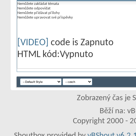
Nemůžete
zakládat témata
Nemůžete
odpovídat
Nemůžete
přidávat přílohy
Nemůžete
upravovat své příspěvky
[VIDEO]
code is
Zapnuto
HTML kód:
Vypnuto
Zobrazený čas je 
Běží na: vB
Copyright 2000 - 20
Shoutbox provided by
vBShout v6.2.1