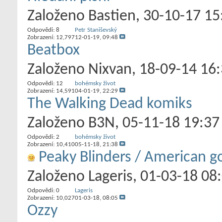
Založeno
Bastien
‎, 30-10-17 15
Odpovědi:
8
Petr Staniševský
Zobrazení: 12,797
12-01-19,
09:48
Beatbox
Založeno
Nixvan
‎, 18-09-14 16
Odpovědi:
12
bohémsky život
Zobrazení: 14,591
04-01-19,
22:29
The Walking Dead komiks
Založeno
B3N
‎, 05-11-18 19:37
Odpovědi:
2
bohémsky život
Zobrazení: 10,410
05-11-18,
21:38
Peaky Blinders / American g
Založeno
Lageris
‎, 01-03-18 08
Odpovědi:
0
Lageris
Zobrazení: 10,027
01-03-18,
08:05
Ozzy