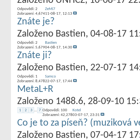
Založeno
UNHCZ
‎, 10-08-17 22
Odpovědi:
2
ZeMi7
Zobrazení: 4,674
11-08-17,
12:13
Znáte je?
Založeno
Bastien
‎, 04-08-17 11
Odpovědi:
2
Bastien
Zobrazení: 5,679
04-08-17,
14:30
Znáte ji?
Založeno
Bastien
‎, 22-07-17 14
Odpovědi:
1
Samco
Zobrazení: 8,478
22-07-17,
17:44
MetaL+R
Založeno
1488.6
‎, 28-09-10 15
1
2
3
...
7
Odpovědi:
100
Kotel
Zobrazení: 42,278
03-07-17,
23:31
Co je to za píseň? (muziková v
Založeno
Bastien
‎, 07-04-17 17