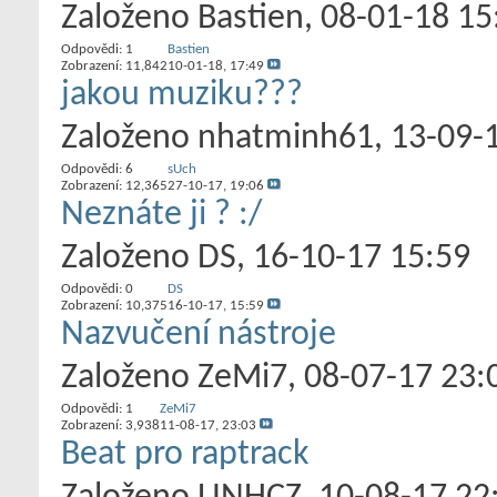
Založeno
Bastien
‎, 08-01-18 15
Odpovědi:
1
Bastien
Zobrazení: 11,842
10-01-18,
17:49
jakou muziku???
Založeno
nhatminh61
‎, 13-09
Odpovědi:
6
sUch
Zobrazení: 12,365
27-10-17,
19:06
Neznáte ji ? :/
Založeno
DS
‎, 16-10-17 15:59
Odpovědi:
0
DS
Zobrazení: 10,375
16-10-17,
15:59
Nazvučení nástroje
Založeno
ZeMi7
‎, 08-07-17 23:
Odpovědi:
1
ZeMi7
Zobrazení: 3,938
11-08-17,
23:03
Beat pro raptrack