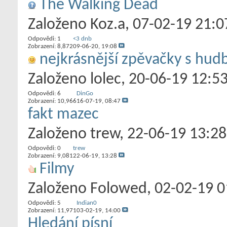
The Walking Dead
Založeno
Koz.a
‎, 07-02-19 21:0
Odpovědi:
1
<3 dnb
Zobrazení: 8,872
09-06-20,
19:08
nejkrásnější zpěvačky s hud
Založeno
lolec
‎, 20-06-19 12:5
Odpovědi:
6
DinGo
Zobrazení: 10,966
16-07-19,
08:47
fakt mazec
Založeno
trew
‎, 22-06-19 13:28
Odpovědi:
0
trew
Zobrazení: 9,081
22-06-19,
13:28
Filmy
Založeno
Folowed
‎, 02-02-19 
Odpovědi:
5
Indian0
Zobrazení: 11,971
03-02-19,
14:00
Hledání písní