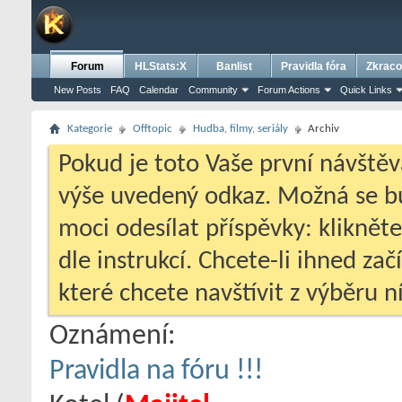
Forum
HLStats:X
Banlist
Pravidla fóra
Zkraco
New Posts
FAQ
Calendar
Community
Forum Actions
Quick Links
Kategorie
Offtopic
Hudba, filmy, seriály
Archiv
Pokud je toto Vaše první návštěv
výše uvedený odkaz. Možná se 
moci odesílat příspěvky: klikněte
dle instrukcí. Chcete-li ihned zač
které chcete navštívit z výběru ní
Oznámení:
Pravidla na fóru !!!