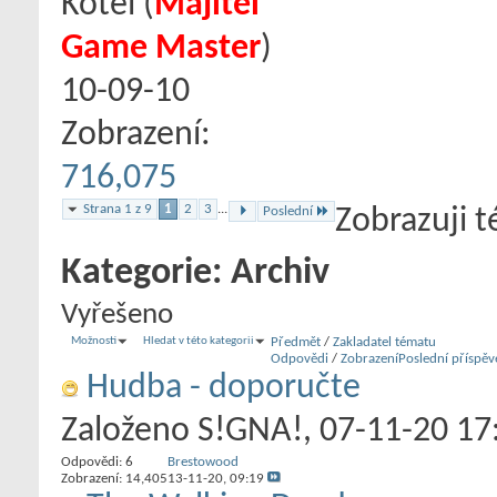
Kotel
‎(
Majitel
Game Master
)
10-09-10
Zobrazení:
716,075
Strana 1 z 9
1
2
3
...
Poslední
Zobrazuji 
Kategorie:
Archiv
Vyřešeno
Možnosti
Hledat v této kategorii
Předmět
/
Zakladatel tématu
Odpovědi
/
Zobrazení
Poslední příspěv
Hudba - doporučte
Založeno
S!GNA!
‎, 07-11-20 17
Odpovědi:
6
Brestowood
Zobrazení: 14,405
13-11-20,
09:19