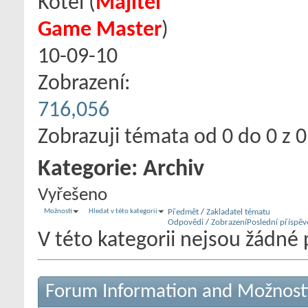
Kotel
‎(
Majitel
Game Master
)
10-09-10
Zobrazení:
716,056
Zobrazuji témata od 0 do 0 z 0
Kategorie:
Archiv
Vyřešeno
Možnosti
Hledat v této kategorii
Předmět
/
Zakladatel tématu
Odpovědi
/
Zobrazení
Poslední příspěv
V této kategorii nejsou žádné 
Forum Information and Možnost