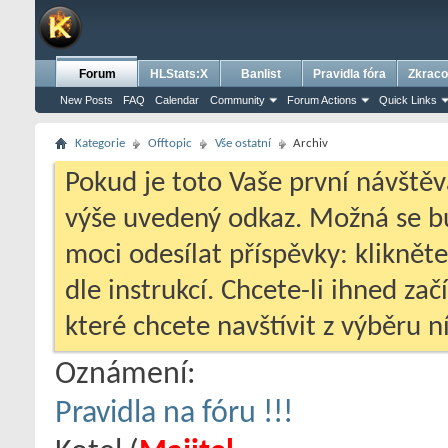
Forum
HLStats:X
Banlist
Pravidla fóra
Zkraco
New Posts
FAQ
Calendar
Community
Forum Actions
Quick Links
Kategorie
Offtopic
Vše ostatní
Archiv
Pokud je toto Vaše první návštěv
výše uvedený odkaz. Možná se 
moci odesílat příspěvky: klikněte
dle instrukcí. Chcete-li ihned zač
které chcete navštívit z výběru ní
Oznámení:
Pravidla na fóru !!!