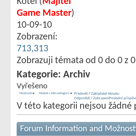
Kotel
‎(
Majitel
Game Master
)
10-09-10
Zobrazení:
713,313
Zobrazuji témata od 0 do 0 z 0
Kategorie:
Archiv
Vyřešeno
Možnosti
Hledat v této kategorii
Předmět
/
Zakladatel tématu
Odpovědi
/
Zobrazení
Poslední příspěv
V této kategorii nejsou žádné 
Forum Information and Možnost