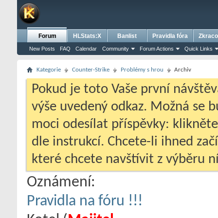
Forum
HLStats:X
Banlist
Pravidla fóra
Zkraco
New Posts
FAQ
Calendar
Community
Forum Actions
Quick Links
Kategorie
Counter-Strike
Problémy s hrou
Archiv
Pokud je toto Vaše první návštěv
výše uvedený odkaz. Možná se 
moci odesílat příspěvky: klikněte
dle instrukcí. Chcete-li ihned zač
které chcete navštívit z výběru ní
Oznámení:
Pravidla na fóru !!!