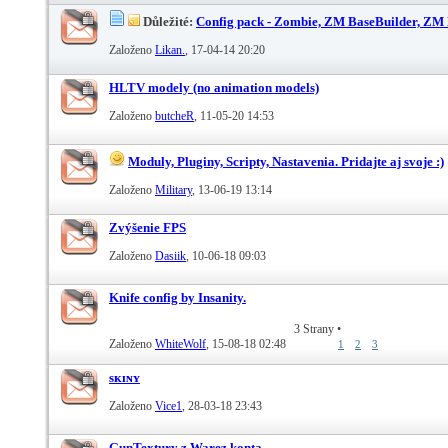
Důležité:
Config pack - Zombie, ZM BaseBuilder, ZM 
Založeno
Likan.
‎, 17-04-14 20:20
HLTV modely (no animation models)
Založeno
butcheR
‎, 11-05-20 14:53
Moduly, Pluginy, Scripty, Nastavenia. Pridajte aj svoje :)
Založeno
Military
‎, 13-06-19 13:14
Zvýšenie FPS
Založeno
Dasiik
‎, 10-06-18 09:03
Knife config by Insanity.
3 Strany
•
Založeno
WhiteWolf
‎, 15-08-18 02:48
1
2
3
sᴋɪɴʏ
Založeno
Vice1
‎, 28-03-18 23:43
GunTextury z Warez konta