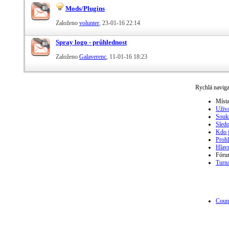
Mods/Plugins
Založeno
volunter
‎, 23-01-16 22:14
Spray logo - průhlednost
Založeno
Galaverenc
‎, 11-01-16 18:23
Rychlá navig
Místa
Uživa
Souk
Sled
Kdo j
Prohl
Hlavn
Fóru
Turna
Count