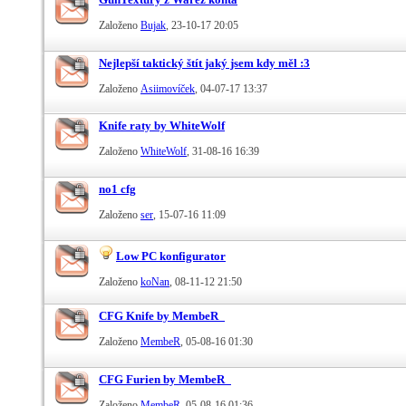
Založeno
Bujak
‎, 23-10-17 20:05
Nejlepší taktický štít jaký jsem kdy měl :3
Založeno
Asiimovíček
‎, 04-07-17 13:37
Knife raty by WhiteWolf
Založeno
WhiteWolf
‎, 31-08-16 16:39
no1 cfg
Založeno
ser
‎, 15-07-16 11:09
Low PC konfigurator
Založeno
koNan
‎, 08-11-12 21:50
CFG Knife by MembeR_
Založeno
MembeR
‎, 05-08-16 01:30
CFG Furien by MembeR_
Založeno
MembeR
‎, 05-08-16 01:36