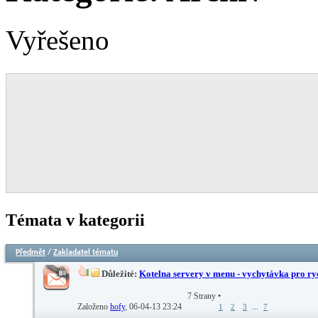
Vyřešeno
Témata v kategorii
Předmět
/
Zakladatel tématu
Důležité:
Kotelna servery v menu - vychytávka pro ryc
7 Strany
•
Založeno
hofy
‎, 06-04-13 23:24
...
1
2
3
7