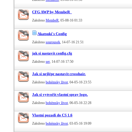
CFG AWP by MembeR_
Založeno
MembeR
‎, 05-08-16 01:33
Akatsuki's Config
Založeno
sourousek
‎, 14-07-16 21:51
jak si nastavit config.cfg
Založeno
ser
‎, 14-07-16 17:50
Jak si nejlépe nastavit crosshair.
Založeno
bohémsky život
‎, 04-05-16 23:55
Jak si vytvořit vlastní spray logo.
Založeno
bohémsky život
‎, 06-05-16 22:28
Vlastní pozadí do CS 1.6
Založeno
bohémsky život
‎, 03-05-16 19:09