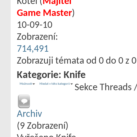
Kotel
‎(
Majitel
Game Master
)
10-09-10
Zobrazení:
714,491
Zobrazuji témata od 0 do 0 z 0
Kategorie:
Knife
Možnosti
Hledat v této kategorii
Sekce
Threads 
Archiv
(9 Zobrazení)