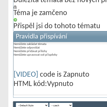
Důležitá témata bez nových p
Téma je zamčeno
Přispěl jsi do tohoto tématu
Pravidla přispívání
Nemůžete
zakládat témata
Nemůžete
odpovídat
Nemůžete
přidávat přílohy
Nemůžete
upravovat své příspěvky
[VIDEO]
code is
Zapnuto
HTML kód:
Vypnuto