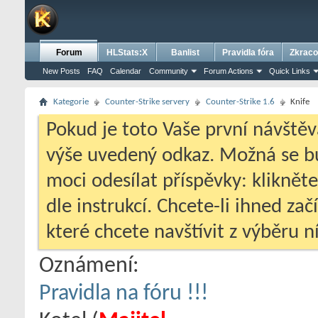
Forum
HLStats:X
Banlist
Pravidla fóra
Zkraco
New Posts
FAQ
Calendar
Community
Forum Actions
Quick Links
Kategorie
Counter-Strike servery
Counter-Strike 1.6
Knife
Pokud je toto Vaše první návštěv
výše uvedený odkaz. Možná se 
moci odesílat příspěvky: klikněte
dle instrukcí. Chcete-li ihned zač
které chcete navštívit z výběru ní
Oznámení:
Pravidla na fóru !!!