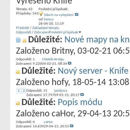
Vyřešeno Knife
Témata: 43
Poslední příspěvek:
Příspěvky: 543
Návrh na vylepšení.
od
Samco
26-04-20,
11:19
Předmět
/
Zakladatel tématu
Odpovědi
/
Zobrazení
Poslední příspěvek
Důležité:
Nové mapy na knif
Založeno
Britny
‎, 03-02-21 06:
Odpovědi:
1
Chlebik.Ve.Vaju
Zobrazení: 9,220
04-02-21,
08:34
Důležité:
Nový server - Kni
Založeno
hofy
‎, 18-05-14 13:08
1
2
Odpovědi:
15
jandyscz
Zobrazení: 27,797
09-01-15,
20:17
Důležité:
Popis módu
Založeno
caHor
‎, 29-04-13 20:
Odpovědi:
0
caHor
Zobrazení: 14,639
29-04-13,
20:55