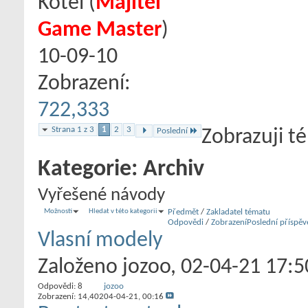
Kotel
‎(
Majitel
Game Master
)
10-09-10
Zobrazení:
722,333
Strana 1 z 3
1
2
3
Poslední
Zobrazuji t
Kategorie:
Archiv
Vyřešené návody
Možnosti
Hledat v této kategorii
Předmět
/
Zakladatel tématu
Odpovědi
/
Zobrazení
Poslední příspěv
Vlasní modely
Založeno
jozoo
‎, 02-04-21 17:5
Odpovědi:
8
jozoo
Zobrazení: 14,402
04-04-21,
00:16