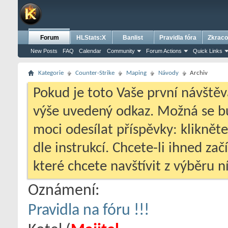
Forum
HLStats:X
Banlist
Pravidla fóra
Zkraco
New Posts
FAQ
Calendar
Community
Forum Actions
Quick Links
Kategorie
Counter-Strike
Maping
Návody
Archiv
Pokud je toto Vaše první návštěv
výše uvedený odkaz. Možná se 
moci odesílat příspěvky: klikněte
dle instrukcí. Chcete-li ihned zač
které chcete navštívit z výběru ní
Oznámení:
Pravidla na fóru !!!