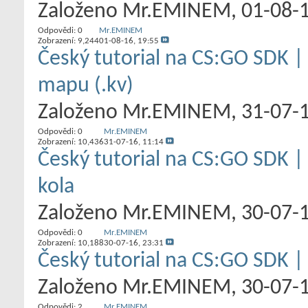
Založeno
Mr.EMINEM
‎, 01-08-
Odpovědi:
0
Mr.EMINEM
Zobrazení: 9,244
01-08-16,
19:55
Český tutorial na CS:GO SDK |
mapu (.kv)
Založeno
Mr.EMINEM
‎, 31-07-
Odpovědi:
0
Mr.EMINEM
Zobrazení: 10,436
31-07-16,
11:14
Český tutorial na CS:GO SDK |
kola
Založeno
Mr.EMINEM
‎, 30-07-
Odpovědi:
0
Mr.EMINEM
Zobrazení: 10,188
30-07-16,
23:31
Český tutorial na CS:GO SDK |
Založeno
Mr.EMINEM
‎, 30-07-
Odpovědi:
2
Mr.EMINEM