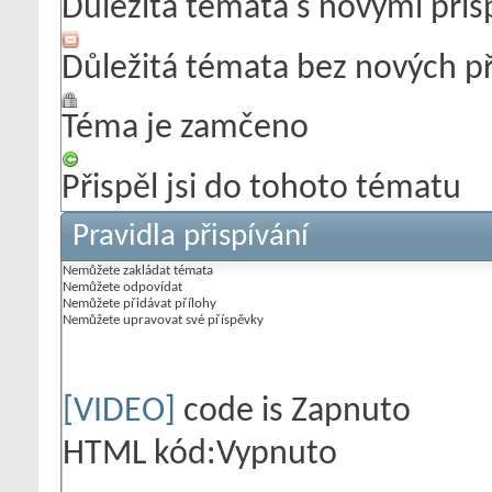
Důležitá témata s novými pří
Důležitá témata bez nových p
Téma je zamčeno
Přispěl jsi do tohoto tématu
Pravidla přispívání
Nemůžete
zakládat témata
Nemůžete
odpovídat
Nemůžete
přidávat přílohy
Nemůžete
upravovat své příspěvky
[VIDEO]
code is
Zapnuto
HTML kód:
Vypnuto