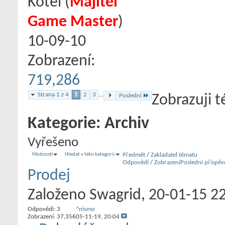
Kotel
‎(
Majitel
Game Master
)
10-09-10
Zobrazení:
719,286
Strana 1 z 4
1
2
3
...
Poslední
Zobrazuji t
Kategorie:
Archiv
Vyřešeno
Možnosti
Hledat v této kategorii
Předmět
/
Zakladatel tématu
Odpovědi
/
Zobrazení
Poslední příspěv
Prodej
Založeno
Swagrid
‎, 20-01-15 2
Odpovědi:
3
^nismo
Zobrazení: 37,356
05-11-19,
20:04