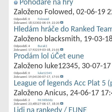
Pohodáře na hry
Založeno
Folowed
‎, 02-06-19 
Odpovědi:
0
Folowed
Zobrazení: 18,523
02-06-19,
22:20
Hledám hráče do Ranked Tea
Založeno
blacksmith
‎, 19-03-1
Odpovědi:
4
Burak1
Zobrazení: 17,922
19-03-18,
21:01
Prodám lol úČet eune
Založeno
luke12345
‎, 30-07-1
Odpovědi:
0
luke12345
Zobrazení: 19,041
30-07-17,
17:01
League of legends Acc Plat 5 (
Založeno
Anicus
‎, 24-06-17 17
Odpovědi:
2
Mr.N0b0dy
Zobrazení: 23,485
27-06-17,
18:35
Lidi na rankedy / EUNE