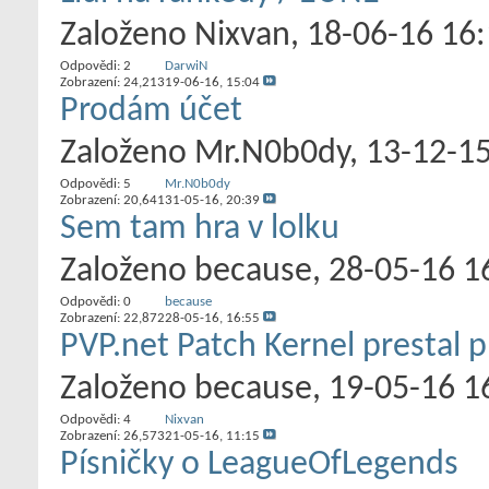
Založeno
Nixvan
‎, 18-06-16 16
Odpovědi:
2
DarwiN
Zobrazení: 24,213
19-06-16,
15:04
Prodám účet
Založeno
Mr.N0b0dy
‎, 13-12-1
Odpovědi:
5
Mr.N0b0dy
Zobrazení: 20,641
31-05-16,
20:39
Sem tam hra v lolku
Založeno
because
‎, 28-05-16 1
Odpovědi:
0
because
Zobrazení: 22,872
28-05-16,
16:55
PVP.net Patch Kernel prestal 
Založeno
because
‎, 19-05-16 1
Odpovědi:
4
Nixvan
Zobrazení: 26,573
21-05-16,
11:15
Písničky o LeagueOfLegends