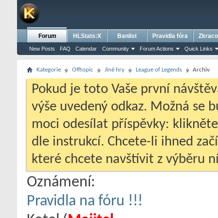
Forum
HLStats:X
Banlist
Pravidla fóra
Zkraco
New Posts
FAQ
Calendar
Community
Forum Actions
Quick Links
Kategorie
Offtopic
Jiné hry
League of Legends
Archiv
Pokud je toto Vaše první návštěv
výše uvedený odkaz. Možná se 
moci odesílat příspěvky: klikněte
dle instrukcí. Chcete-li ihned zač
které chcete navštívit z výběru ní
Oznámení:
Pravidla na fóru !!!