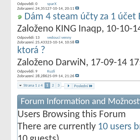
Odpovědi:
0
sparX
Zobrazení: 24,351
27-10-14,
20:11
Dám 4 steam účty za 1 účet
Založeno
KING Inaqp
‎, 10-10-
Odpovědi:
13
vedouci venny
Zobrazení: 25,433
23-10-14,
10:58
ktorá ?
Založeno
DarwiN
‎, 17-09-14 1
Odpovědi:
9
Kuzli
Zobrazení: 28,286
25-09-14,
21:26
Strana 1 z 4
1
2
3
...
Poslední
Forum Information and Možnost
Users Browsing this Forum
There are currently
10 users b
10 guests)