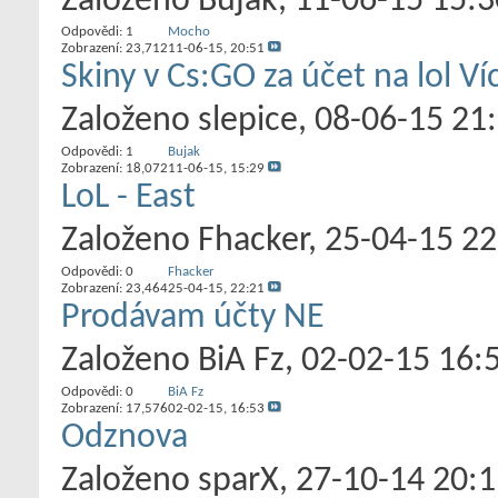
Založeno
Bujak
‎, 11-06-15 15:
Odpovědi:
1
Mocho
Zobrazení: 23,712
11-06-15,
20:51
Skiny v Cs:GO za účet na lol Ví
Založeno
slepice
‎, 08-06-15 21
Odpovědi:
1
Bujak
Zobrazení: 18,072
11-06-15,
15:29
LoL - East
Založeno
Fhacker
‎, 25-04-15 2
Odpovědi:
0
Fhacker
Zobrazení: 23,464
25-04-15,
22:21
Prodávam účty NE
Založeno
BiA Fz
‎, 02-02-15 16:
Odpovědi:
0
BiA Fz
Zobrazení: 17,576
02-02-15,
16:53
Odznova
Založeno
sparX
‎, 27-10-14 20: