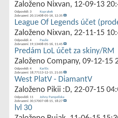
Založeno
Nixvan
‎, 12-09-13 20
Odpovědi:
3
Koprakek
Zobrazení: 20,114
08-05-16,
12:35
League Of Legends účet (prod
Založeno
Nixvan
‎, 22-11-15 10
Odpovědi:
4
Paulie
Zobrazení: 19,134
08-05-16,
11:45
Predám LoL účet za skiny/RM
Založeno
Company
‎, 09-12-15 
Odpovědi:
4
Karl0s
Zobrazení: 18,771
13-12-15,
21:05
West PlatV - DiamantV
Založeno
Pikii :D
‎, 22-07-15 04
Odpovědi:
11
Johny Pampeliska
Zobrazení: 30,570
07-08-15,
18:27
lvl 30