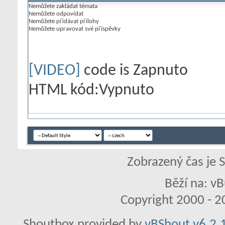
Nemůžete
zakládat témata
Nemůžete
odpovídat
Nemůžete
přidávat přílohy
Nemůžete
upravovat své příspěvky
[VIDEO]
code is
Zapnuto
HTML kód:
Vypnuto
Zobrazený čas je 
Běží na: vB
Copyright 2000 - 20
Shoutbox provided by
vBShout v6.2.1