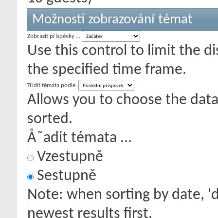
Možnosti zobrazování témat
Zobrazit příspěvky ...
Use this control to limit the 
the specified time frame.
Třídit témata podle:
Allows you to choose the data 
sorted.
Å˜adit témata ...
Vzestupně
Sestupně
Note: when sorting by date, '
newest results first.