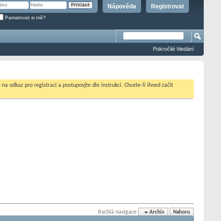
Nápověda
Registrovat
Pamatovat si mě?
Pokročilé hledání
na odkaz pro registraci a postupovjte dle instrukcí. Chcete-li ihned začít
Rychlá navigace
Archiv
Nahoru