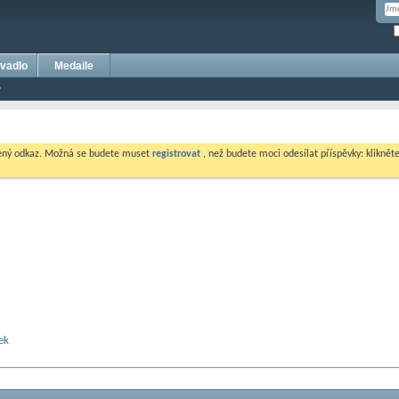
vadlo
Medaile
dený odkaz. Možná se budete muset
registrovat
, než budete moci odesílat příspěvky: klikněte 
ek