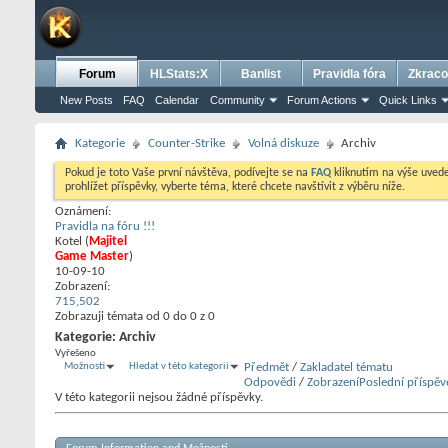
Forum
HLStats:X
Banlist
Pravidla fóra
Zkraco
New Posts
FAQ
Calendar
Community
Forum Actions
Quick Links
Kategorie
Counter-Strike
Volná diskuze
Archiv
Pokud je toto Vaše první návštěva, podívejte se na
FAQ
kliknutím na výše uve
prohlížet příspěvky, vyberte téma, které chcete navštívit z výběru níže.
Oznámení:
Pravidla na fóru !!!
Kotel
‎(
Majitel
Game Master
)
10-09-10
Zobrazení:
715,502
Zobrazuji témata od 0 do 0 z 0
Kategorie:
Archiv
Vyřešeno
Možnosti
Hledat v této kategorii
Předmět
/
Zakladatel tématu
Odpovědi
/
Zobrazení
Poslední příspěv
V této kategorii nejsou žádné příspěvky.