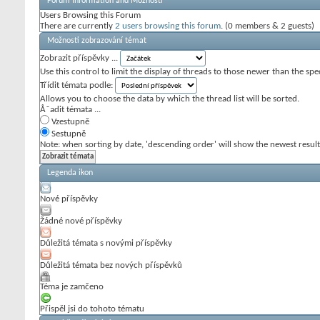
Forum Information and Možnosti
Users Browsing this Forum
There are currently
2 users browsing this forum
. (0 members & 2 guests)
Možnosti zobrazování témat
Zobrazit příspěvky ...
Use this control to limit the display of threads to those newer than the spe
Třídit témata podle:
Allows you to choose the data by which the thread list will be sorted.
Å˜adit témata ...
Vzestupně
Sestupně
Note: when sorting by date, 'descending order' will show the newest results
Legenda ikon
Nové příspěvky
Žádné nové příspěvky
Důležitá témata s novými příspěvky
Důležitá témata bez nových příspěvků
Téma je zamčeno
Přispěl jsi do tohoto tématu