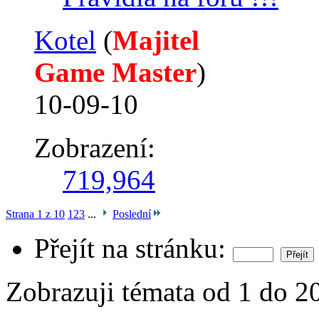
Kotel
‎(
Majitel
Game Master
)
10-09-10
Zobrazení:
719,964
Strana 1 z 10
1
2
3
...
Poslední
Přejít na stránku:
Zobrazuji témata od 1 do 2