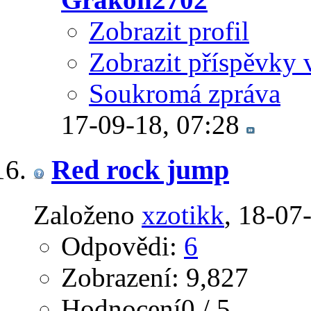
Zobrazit profil
Zobrazit příspěvky 
Soukromá zpráva
17-09-18,
07:28
Red rock jump
Založeno
xzotikk
‎, 18-0
Odpovědi:
6
Zobrazení: 9,827
Hodnocení0 / 5