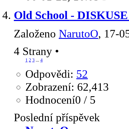
Old School - DISKU
Založeno
NarutoO
‎, 17-
4 Strany
•
1
2
3
...
4
Odpovědi:
52
Zobrazení: 62,413
Hodnocení0 / 5
Poslední příspěvek