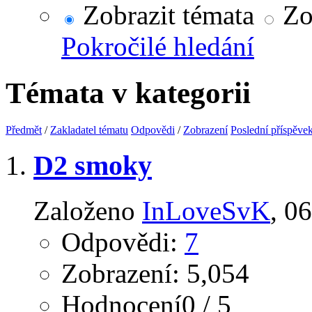
Zobrazit témata
Zob
Pokročilé hledání
Témata v kategorii
Předmět
/
Zakladatel tématu
Odpovědi
/
Zobrazení
Poslední příspěve
D2 smoky
Založeno
InLoveSvK
‎, 
Odpovědi:
7
Zobrazení: 5,054
Hodnocení0 / 5