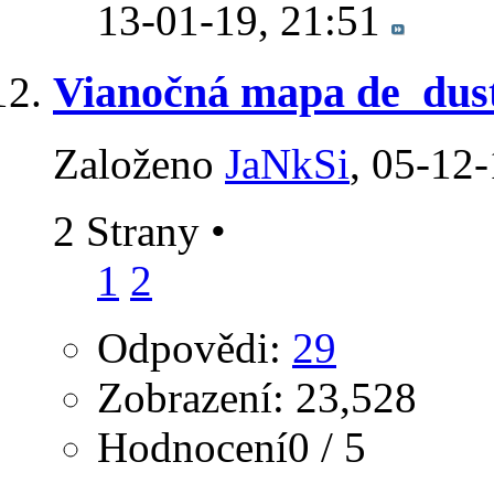
13-01-19,
21:51
Vianočná mapa de_dust
Založeno
JaNkSi
‎, 05-12
2 Strany
•
1
2
Odpovědi:
29
Zobrazení: 23,528
Hodnocení0 / 5