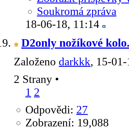
Soukromá zpráva
18-06-18,
11:14
D2only nožíkové kolo
Založeno
darkkk
‎, 15-01
2 Strany
•
1
2
Odpovědi:
27
Zobrazení: 19,088