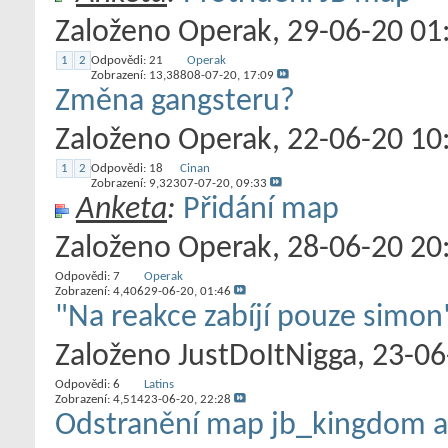
Založeno
Operak
‎, 29-06-20 01
1
2
Odpovědi:
21
Operak
Zobrazení: 13,388
08-07-20,
17:09
Změna gangsteru?
Založeno
Operak
‎, 22-06-20 10
1
2
Odpovědi:
18
Cinan
Zobrazení: 9,323
07-07-20,
09:33
Anketa
:
Přidání map
Založeno
Operak
‎, 28-06-20 20
Odpovědi:
7
Operak
Zobrazení: 4,406
29-06-20,
01:46
"Na reakce zabíjí pouze simon
Založeno
JustDoItNigga
‎, 23-0
Odpovědi:
6
Latins
Zobrazení: 4,514
23-06-20,
22:28
Odstranění map jb_kingdom a