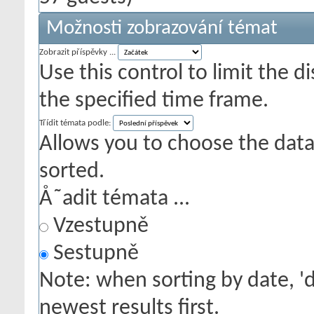
Možnosti zobrazování témat
Zobrazit příspěvky ...
Use this control to limit the 
the specified time frame.
Třídit témata podle:
Allows you to choose the data 
sorted.
Å˜adit témata ...
Vzestupně
Sestupně
Note: when sorting by date, '
newest results first.