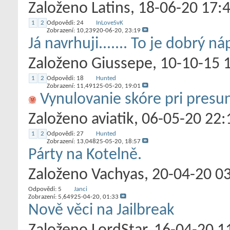
Založeno
Latins
‎, 18-06-20 17:
1
2
Odpovědi:
24
InLoveSvK
Zobrazení: 10,239
20-06-20,
23:19
Já navrhuji....... To je dobrý ná
Založeno
Giussepe
‎, 10-10-15 
1
2
Odpovědi:
18
Hunted
Zobrazení: 11,491
25-05-20,
19:01
Vynulovanie skóre pri presu
Založeno
aviatik
‎, 06-05-20 22:
1
2
Odpovědi:
27
Hunted
Zobrazení: 13,048
25-05-20,
18:57
Párty na Kotelně.
Založeno
Vachyas
‎, 20-04-20 0
Odpovědi:
5
Janci
Zobrazení: 5,649
25-04-20,
01:33
Nově věci na Jailbreak