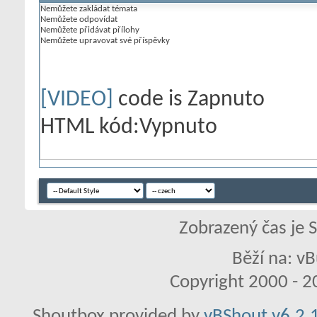
Nemůžete
zakládat témata
Nemůžete
odpovídat
Nemůžete
přidávat přílohy
Nemůžete
upravovat své příspěvky
[VIDEO]
code is
Zapnuto
HTML kód:
Vypnuto
Zobrazený čas je 
Běží na: vB
Copyright 2000 - 20
Shoutbox provided by
vBShout v6.2.1