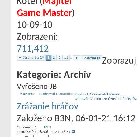
Kotel
‎(
Majitel
Game Master
)
10-09-10
Zobrazení:
711,412
Strana 1 z 29
1
2
3
11
...
Poslední
Zobrazuj
Kategorie:
Archiv
Vyřešeno JB
Možnosti
Hledat v této kategorii
Předmět
/
Zakladatel tématu
Odpovědi
/
Zobrazení
Poslední příspěv
Zrážanie hráčov
Založeno
B3N
‎, 06-01-21 16:12
Odpovědi:
4
B3N
Zobrazení: 7,082
06-01-21,
16:31