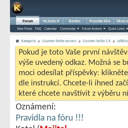
Forum
HLStats:X
Banlist
Pravidla fóra
Zkraco
New Posts
FAQ
Calendar
Community
Forum Actions
Quick Links
Kategorie
Counter-Strike servery
Counter-Strike 1.6
JailBre
Pokud je toto Vaše první návštěv
výše uvedený odkaz. Možná se 
moci odesílat příspěvky: klikněte
dle instrukcí. Chcete-li ihned zač
které chcete navštívit z výběru ní
Oznámení:
Pravidla na fóru !!!