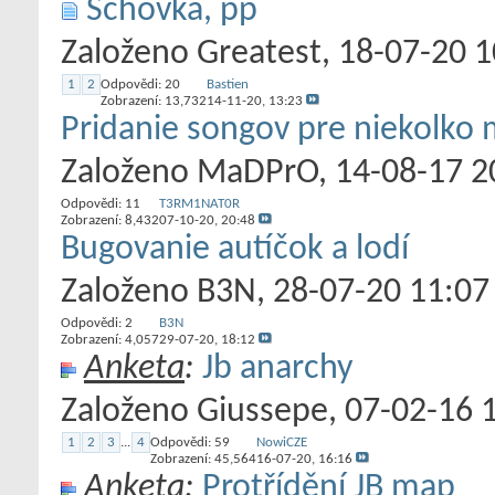
Schovka, pp
Založeno
Greatest
‎, 18-07-20 
1
2
Odpovědi:
20
Bastien
Zobrazení: 13,732
14-11-20,
13:23
Pridanie songov pre niekolko
Založeno
MaDPrO
‎, 14-08-17 
Odpovědi:
11
T3RM1NAT0R
Zobrazení: 8,432
07-10-20,
20:48
Bugovanie autíčok a lodí
Založeno
B3N
‎, 28-07-20 11:07
Odpovědi:
2
B3N
Zobrazení: 4,057
29-07-20,
18:12
Anketa
:
Jb anarchy
Založeno
Giussepe
‎, 07-02-16 
1
2
3
...
4
Odpovědi:
59
NowiCZE
Zobrazení: 45,564
16-07-20,
16:16
Anketa
:
Protřídění JB map