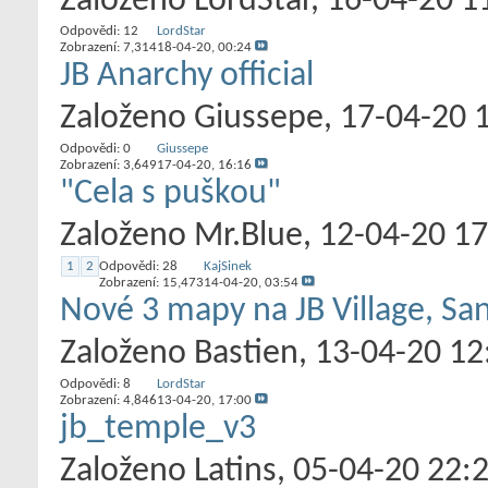
Založeno
LordStar
‎, 16-04-20 1
Odpovědi:
12
LordStar
Zobrazení: 7,314
18-04-20,
00:24
JB Anarchy official
Založeno
Giussepe
‎, 17-04-20 
Odpovědi:
0
Giussepe
Zobrazení: 3,649
17-04-20,
16:16
"Cela s puškou"
Založeno
Mr.Blue
‎, 12-04-20 1
1
2
Odpovědi:
28
KajSinek
Zobrazení: 15,473
14-04-20,
03:54
Nové 3 mapy na JB Village, San
Založeno
Bastien
‎, 13-04-20 12
Odpovědi:
8
LordStar
Zobrazení: 4,846
13-04-20,
17:00
jb_temple_v3
Založeno
Latins
‎, 05-04-20 22: