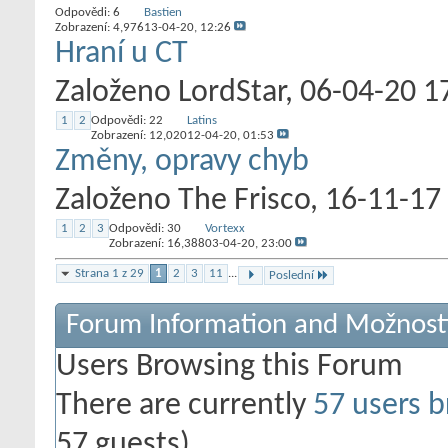
Odpovědi:
6
Bastien
Zobrazení: 4,976
13-04-20,
12:26
Hraní u CT
Založeno
LordStar
‎, 06-04-20 1
1
2
Odpovědi:
22
Latins
Zobrazení: 12,020
12-04-20,
01:53
Změny, opravy chyb
Založeno
The Frisco
‎, 16-11-17
1
2
3
Odpovědi:
30
Vortexx
Zobrazení: 16,388
03-04-20,
23:00
Strana 1 z 29
1
2
3
11
...
Poslední
Forum Information and Možnost
Users Browsing this Forum
There are currently
57 users b
57 guests)