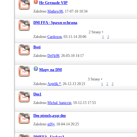
He Grenade VIP
Založeno
Mathew96
‎, 17-07-16 10:34
DM FFA - Spawn ochrana
2 Strany
•
Založeno
Cardoxon
‎, 03-11-14 20:06
1
2
Boti
Založeno
Del!k98
‎, 26-05-16 14:17
Mapy na DM
3 Strany
•
Založeno
Anjelik.*
‎, 26-12-13 20:21
1
2
3
Dm1
Založeno
Michal_haniccin
‎, 19-12-15 17:53
Dm pistols,awp dm
Založeno
giNy
‎, 18-04-14 20:25
DMFFA - Update?