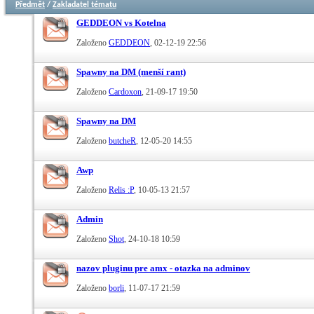
Předmět
/
Zakladatel tématu
GEDDEON vs Kotelna
Založeno
GEDDEON
‎, 02-12-19 22:56
Spawny na DM (menší rant)
Založeno
Cardoxon
‎, 21-09-17 19:50
Spawny na DM
Založeno
butcheR
‎, 12-05-20 14:55
Awp
Založeno
Relis :P
‎, 10-05-13 21:57
Admin
Založeno
Shot
‎, 24-10-18 10:59
nazov pluginu pre amx - otazka na adminov
Založeno
borli
‎, 11-07-17 21:59