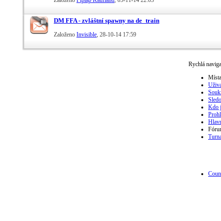
Založeno
Piplap Kaufland
‎, 05-11-14 22:03
DM FFA - zvláštní spawny na de_train
Založeno
Invisible
‎, 28-10-14 17:59
Rychlá navig
Místa
Uživa
Souk
Sled
Kdo j
Prohl
Hlavn
Fóru
Turna
Count