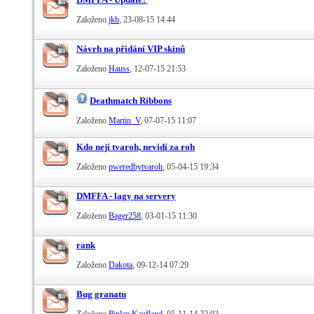
Založeno
jkb
‎, 23-08-15 14:44
Návrh na přidání VIP skinů
Založeno
Hauss
‎, 12-07-15 21:53
Deathmatch Ribbons
Založeno
Martin_V
‎, 07-07-15 11:07
Kdo nejí tvaroh, nevidí za roh
Založeno
pweredbytvaroh
‎, 05-04-15 19:34
DMFFA - lagy na servery
Založeno
Bager258
‎, 03-01-15 11:30
rank
Založeno
Dakota
‎, 09-12-14 07:29
Bug granatu