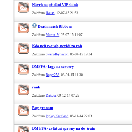
Návrh na přidání VIP skinů
Založeno
Hauss
‎, 12-07-15 21:53
Deathmatch Ribbons
Založeno
Martin_V
‎, 07-07-15 11:07
Kdo nejí tvaroh, nevidí za roh
Založeno
pweredbytvaroh
‎, 05-04-15 19:34
DMFFA - lagy na servery
Založeno
Bager258
‎, 03-01-15 11:30
rank
Založeno
Dakota
‎, 09-12-14 07:29
Bug granatu
Založeno
Piplap Kaufland
‎, 05-11-14 22:03
DM FFA - zvláštní spawny na de_train