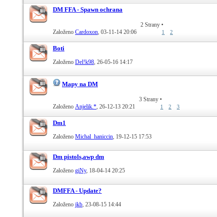
DM FFA - Spawn ochrana
2 Strany
•
Založeno
Cardoxon
‎, 03-11-14 20:06
1
2
Boti
Založeno
Del!k98
‎, 26-05-16 14:17
Mapy na DM
3 Strany
•
Založeno
Anjelik.*
‎, 26-12-13 20:21
1
2
3
Dm1
Založeno
Michal_haniccin
‎, 19-12-15 17:53
Dm pistols,awp dm
Založeno
giNy
‎, 18-04-14 20:25
DMFFA - Update?
Založeno
jkb
‎, 23-08-15 14:44