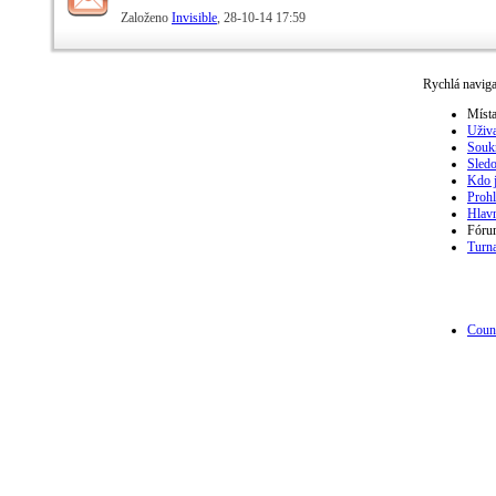
Založeno
Invisible
‎, 28-10-14 17:59
Rychlá navig
Místa
Uživa
Souk
Sled
Kdo j
Prohl
Hlavn
Fóru
Turna
Count