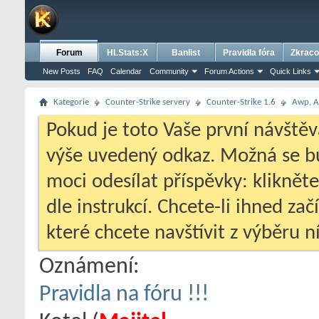
Forum
HLStats:X
Banlist
Pravidla fóra
Zkraco
New Posts
FAQ
Calendar
Community
Forum Actions
Quick Links
Kategorie
Counter-Strike servery
Counter-Strike 1.6
Awp, Ai
Pokud je toto Vaše první návštěv
výše uvedený odkaz. Možná se 
moci odesílat příspěvky: klikněte
dle instrukcí. Chcete-li ihned zač
které chcete navštívit z výběru ní
Oznámení:
Pravidla na fóru !!!