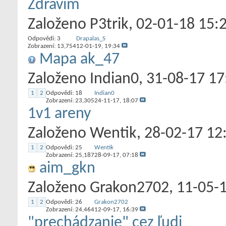
Zdravím
Založeno
P3trik
‎, 02-01-18 15:
Odpovědi:
3
Drapalas_S
Zobrazení: 13,754
12-01-19,
19:34
Mapa ak_47
Založeno
Indian0
‎, 31-08-17 1
1
2
Odpovědi:
18
Indian0
Zobrazení: 23,305
24-11-17,
18:07
1v1 areny
Založeno
Wentik
‎, 28-02-17 12
1
2
Odpovědi:
25
Wentik
Zobrazení: 25,187
28-09-17,
07:18
aim_gkn
Založeno
Grakon2702
‎, 11-05-
1
2
Odpovědi:
26
Grakon2702
Zobrazení: 24,464
12-09-17,
16:39
"prechádzanie" cez ľudi