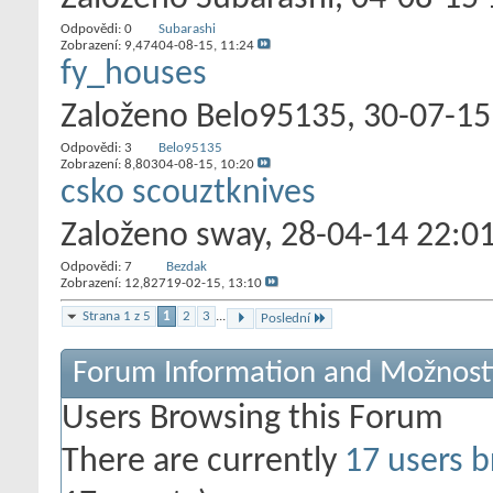
Odpovědi:
0
Subarashi
Zobrazení: 9,474
04-08-15,
11:24
fy_houses
Založeno
Belo95135
‎, 30-07-1
Odpovědi:
3
Belo95135
Zobrazení: 8,803
04-08-15,
10:20
csko scouztknives
Založeno
sway
‎, 28-04-14 22:0
Odpovědi:
7
Bezdak
Zobrazení: 12,827
19-02-15,
13:10
Strana 1 z 5
1
2
3
...
Poslední
Forum Information and Možnost
Users Browsing this Forum
There are currently
17 users b