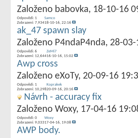
Založeno
babovka
‎, 18-10-16 
Odpovědi:
1
Samco
Zobrazení: 7,934
18-10-16,
22:16
ak_47 spawn slay
Založeno
P4ndaP4nda
‎, 28-03
Odpovědi:
6
ZeMi7
Zobrazení: 12,644
16-10-16,
15:02
Awp cross
Založeno
eXoTy
‎, 20-09-16 19:
Odpovědi:
1
Koprakek
Zobrazení: 10,298
20-09-16,
20:16
Návrh - accuracy fix
Založeno
Woxy
‎, 17-04-16 19:0
Odpovědi:
0
Woxy
Zobrazení: 9,033
17-04-16,
19:08
AWP body.