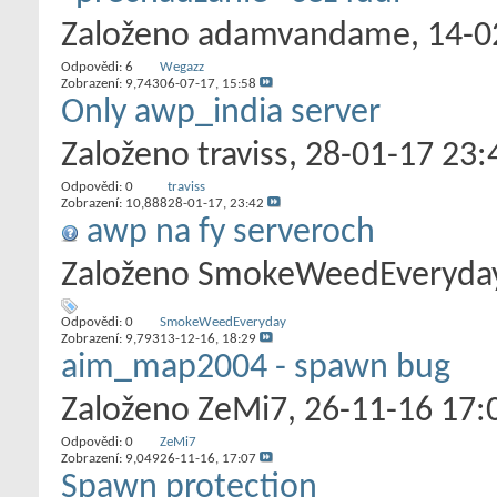
Založeno
adamvandame
‎, 14-
Odpovědi:
6
Wegazz
Zobrazení: 9,743
06-07-17,
15:58
Only awp_india server
Založeno
traviss
‎, 28-01-17 23:
Odpovědi:
0
traviss
Zobrazení: 10,888
28-01-17,
23:42
awp na fy serveroch
Založeno
SmokeWeedEveryda
Odpovědi:
0
SmokeWeedEveryday
Zobrazení: 9,793
13-12-16,
18:29
aim_map2004 - spawn bug
Založeno
ZeMi7
‎, 26-11-16 17:
Odpovědi:
0
ZeMi7
Zobrazení: 9,049
26-11-16,
17:07
Spawn protection