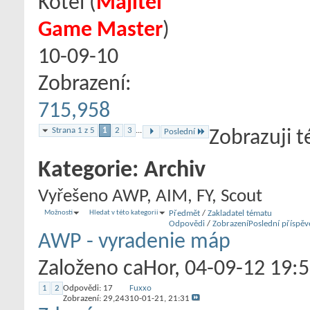
Kotel
‎(
Majitel
Game Master
)
10-09-10
Zobrazení:
715,958
Strana 1 z 5
1
2
3
...
Poslední
Zobrazuji t
Kategorie:
Archiv
Vyřešeno AWP, AIM, FY, Scout
Možnosti
Hledat v této kategorii
Předmět
/
Zakladatel tématu
Odpovědi
/
Zobrazení
Poslední příspěv
AWP - vyradenie máp
Založeno
caHor
‎, 04-09-12 19:
1
2
Odpovědi:
17
Fuxxo
Zobrazení: 29,243
10-01-21,
21:31