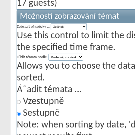
17 guests)
Možnosti zobrazování témat
Zobrazit příspěvky ...
Use this control to limit the 
the specified time frame.
Třídit témata podle:
Allows you to choose the data 
sorted.
Å˜adit témata ...
Vzestupně
Sestupně
Note: when sorting by date, '