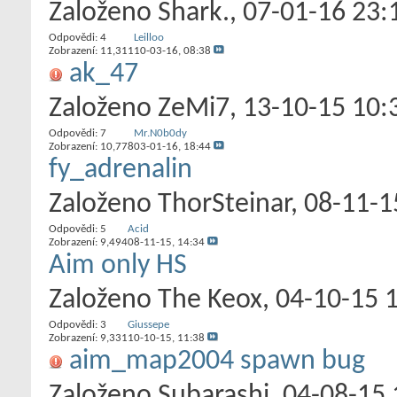
Založeno
Shark.
‎, 07-01-16 23:
Odpovědi:
4
Leilloo
Zobrazení: 11,311
10-03-16,
08:38
ak_47
Založeno
ZeMi7
‎, 13-10-15 10:
Odpovědi:
7
Mr.N0b0dy
Zobrazení: 10,778
03-01-16,
18:44
fy_adrenalin
Založeno
ThorSteinar
‎, 08-11-
Odpovědi:
5
Acid
Zobrazení: 9,494
08-11-15,
14:34
Aim only HS
Založeno
The Keox
‎, 04-10-15 
Odpovědi:
3
Giussepe
Zobrazení: 9,331
10-10-15,
11:38
aim_map2004 spawn bug
Založeno
Subarashi
‎, 04-08-15