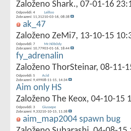
Založeno
Shark.
‎, 07-01-16 23:
Odpovědi:
4
Leilloo
Zobrazení: 11,312
10-03-16,
08:38
ak_47
Založeno
ZeMi7
‎, 13-10-15 10:
Odpovědi:
7
Mr.N0b0dy
Zobrazení: 10,779
03-01-16,
18:44
fy_adrenalin
Založeno
ThorSteinar
‎, 08-11-
Odpovědi:
5
Acid
Zobrazení: 9,499
08-11-15,
14:34
Aim only HS
Založeno
The Keox
‎, 04-10-15 
Odpovědi:
3
Giussepe
Zobrazení: 9,332
10-10-15,
11:38
aim_map2004 spawn bug
Založeno
Subarashi
‎, 04-08-15