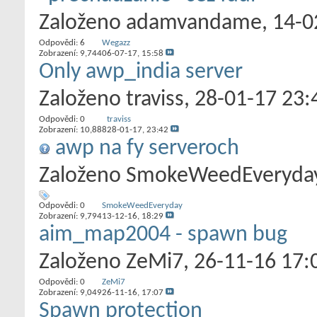
Založeno
adamvandame
‎, 14-
Odpovědi:
6
Wegazz
Zobrazení: 9,744
06-07-17,
15:58
Only awp_india server
Založeno
traviss
‎, 28-01-17 23:
Odpovědi:
0
traviss
Zobrazení: 10,888
28-01-17,
23:42
awp na fy serveroch
Založeno
SmokeWeedEveryda
Odpovědi:
0
SmokeWeedEveryday
Zobrazení: 9,794
13-12-16,
18:29
aim_map2004 - spawn bug
Založeno
ZeMi7
‎, 26-11-16 17:
Odpovědi:
0
ZeMi7
Zobrazení: 9,049
26-11-16,
17:07
Spawn protection