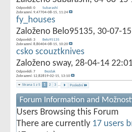
Odpovědi:
0
Subarashi
Zobrazení: 9,477
04-08-15,
11:24
fy_houses
Založeno
Belo95135
‎, 30-07-1
Odpovědi:
3
Belo95135
Zobrazení: 8,804
04-08-15,
10:20
csko scouztknives
Založeno
sway
‎, 28-04-14 22:0
Odpovědi:
7
Bezdak
Zobrazení: 12,828
19-02-15,
13:10
Strana 1 z 5
1
2
3
...
Poslední
Forum Information and Možnost
Users Browsing this Forum
There are currently
17 users b