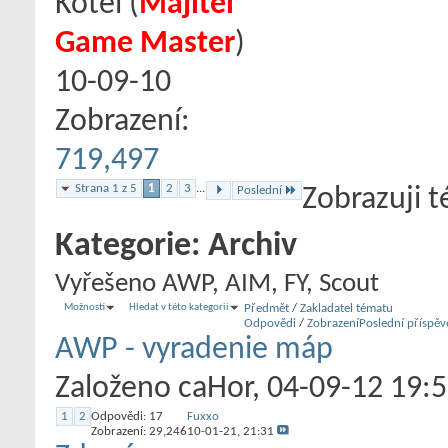
Kotel
‎(
Majitel
Game Master
)
10-09-10
Zobrazení:
719,497
Strana 1 z 5
1
2
3
...
Poslední
Zobrazuji t
Kategorie:
Archiv
Vyřešeno AWP, AIM, FY, Scout
Možnosti
Hledat v této kategorii
Předmět
/
Zakladatel tématu
Odpovědi
/
Zobrazení
Poslední příspěv
AWP - vyradenie máp
Založeno
caHor
‎, 04-09-12 19:
1
2
Odpovědi:
17
Fuxxo
Zobrazení: 29,246
10-01-21,
21:31