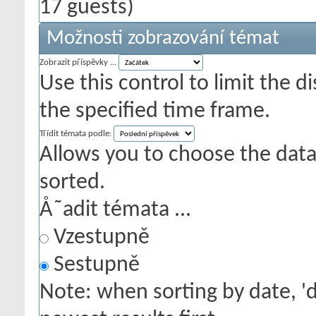
17 guests)
Možnosti zobrazování témat
Zobrazit příspěvky ...
Use this control to limit the 
the specified time frame.
Třídit témata podle:
Allows you to choose the data 
sorted.
Å˜adit témata ...
Vzestupně
Sestupně
Note: when sorting by date, '