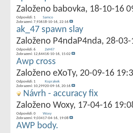
Založeno
babovka
‎, 18-10-16 
Odpovědi:
1
Samco
Zobrazení: 7,936
18-10-16,
22:16
ak_47 spawn slay
Založeno
P4ndaP4nda
‎, 28-03
Odpovědi:
6
ZeMi7
Zobrazení: 12,644
16-10-16,
15:02
Awp cross
Založeno
eXoTy
‎, 20-09-16 19:
Odpovědi:
1
Koprakek
Zobrazení: 10,299
20-09-16,
20:16
Návrh - accuracy fix
Založeno
Woxy
‎, 17-04-16 19:0
Odpovědi:
0
Woxy
Zobrazení: 9,034
17-04-16,
19:08
AWP body.