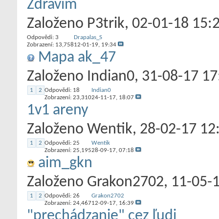
Zdravím
Založeno
P3trik
‎, 02-01-18 15:
Odpovědi:
3
Drapalas_S
Zobrazení: 13,758
12-01-19,
19:34
Mapa ak_47
Založeno
Indian0
‎, 31-08-17 1
1
2
Odpovědi:
18
Indian0
Zobrazení: 23,310
24-11-17,
18:07
1v1 areny
Založeno
Wentik
‎, 28-02-17 12
1
2
Odpovědi:
25
Wentik
Zobrazení: 25,195
28-09-17,
07:18
aim_gkn
Založeno
Grakon2702
‎, 11-05-
1
2
Odpovědi:
26
Grakon2702
Zobrazení: 24,467
12-09-17,
16:39
"prechádzanie" cez ľudi