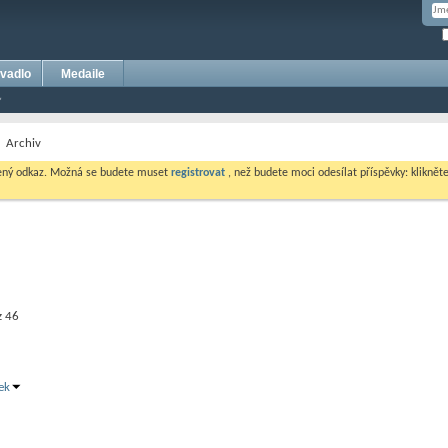
vadlo
Medaile
Archiv
dený odkaz. Možná se budete muset
registrovat
, než budete moci odesílat příspěvky: klikněte 
z 46
ek