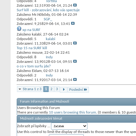
Odpovědi:
4
Tortilla
Zobrazení: 12,519
30-06-14,
21:24
Surf kill - zobrazování, kdo vás spectuje
Založeno
Mr.N0b0dy
‎, 01-06-14 22:39
Odpovědi:
1
SGP_
Zobrazení: 9,258
29-06-14,
13:41
xp na SURF
Založeno
kalabi
‎, 27-06-14 02:24
Odpovědi:
5
kalabi
Zobrazení: 11,338
29-06-14,
03:01
Top 15 na SURF kill
Založeno
mouse
‎, 22-02-14 22:41
Odpovědi:
8
Indy
Zobrazení: 13,901
28-03-14,
09:55
o co v tom surfu jde?
Založeno
Eidam
‎, 02-07-13 16:14
Odpovědi:
2
Indy
Zobrazení: 11,920
17-03-14,
21:14
Strana 1 z 3
1
2
3
Poslední
Forum Information and Možnosti
Users Browsing this Forum
There are currently
10 users browsing this forum
. (0 members & 10 guest
Možnosti zobrazování témat
Zobrazit příspěvky ...
Use this control to limit the display of threads to those newer than the spe