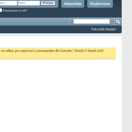
Nápověda
Registrovat
Pamatovat si mě?
Pokročilé hledání
na odkaz pro registraci a postupovjte dle instrukcí. Chcete-li ihned začít