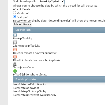
Třídit témata podle:
Allows you to choose the data by which the thread list will be sorted.
Å˜adit témata ...
Vzestupně
Sestupně
Note: when sorting by date, 'descending order' will show the newest results
Legenda ikon
Nové příspěvky
Žádné nové příspěvky
Důležitá témata s novými příspěvky
Důležitá témata bez nových příspěvků
Téma je zamčeno
Přispěl jsi do tohoto tématu
Pravidla přispívání
Nemůžete
zakládat témata
Nemůžete
odpovídat
Nemůžete
přidávat přílohy
Nemůžete
upravovat své příspěvky