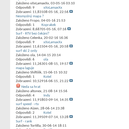
Založeno
xXxLamaxXx
‎, 03-05-16 03:10
Odpovědi:
9
xXxLamaxXx
Zobrazení: 11,831
08-05-16,
22:56
Nesmyslný mapa ?
Založeno
Fropo
‎, 04-05-16 21:53
Odpovědi:
1
Koprakek
Zobrazení: 8,687
05-05-16,
07:16
Surf - RTV bez čekání?
Založeno
Celenka
‎, 20-02-16 16:36
Odpovědi:
9
xXxLamaxXx
Zobrazení: 11,615
04-05-16,
20:58
surf ski 2 only
Založeno
ola
‎, 14-04-15 20:14
Odpovědi:
6
ola
Zobrazení: 11,263
01-08-15,
19:57
mapa laguje
Založeno
Shiftiiik
‎, 15-06-15 10:32
Odpovědi:
1
Kotel
Zobrazení: 10,529
16-06-15,
21:22
Neda sa hrat
Založeno
altonex
‎, 21-08-14 15:56
Odpovědi:
4
Indy
Zobrazení: 11,918
03-09-14,
14:35
surf speed - rtv
Založeno
Aizen
‎, 28-06-14 23:38
Odpovědi:
2
Kotel
Zobrazení: 11,395
09-07-14,
13:28
Surf - rank
Založeno
Tortilla
‎, 30-06-14 18:11