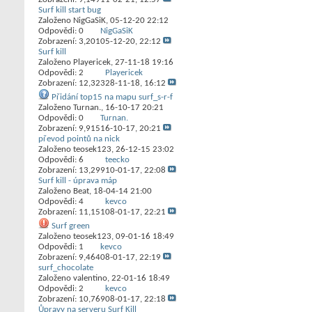
Surf kill start bug
Založeno
NigGaSiK
‎, 05-12-20 22:12
Odpovědi:
0
NigGaSiK
Zobrazení: 3,201
05-12-20,
22:12
Surf kill
Založeno
Playericek
‎, 27-11-18 19:16
Odpovědi:
2
Playericek
Zobrazení: 12,323
28-11-18,
16:12
Přidání top15 na mapu surf_s-r-f
Založeno
Turnan.
‎, 16-10-17 20:21
Odpovědi:
0
Turnan.
Zobrazení: 9,915
16-10-17,
20:21
převod pointů na nick
Založeno
teosek123
‎, 26-12-15 23:02
Odpovědi:
6
teecko
Zobrazení: 13,299
10-01-17,
22:08
Surf kill - úprava máp
Založeno
Beat
‎, 18-04-14 21:00
Odpovědi:
4
kevco
Zobrazení: 11,151
08-01-17,
22:21
Surf green
Založeno
teosek123
‎, 09-01-16 18:49
Odpovědi:
1
kevco
Zobrazení: 9,464
08-01-17,
22:19
surf_chocolate
Založeno
valentino
‎, 22-01-16 18:49
Odpovědi:
2
kevco
Zobrazení: 10,769
08-01-17,
22:18
Ůpravy na serveru Surf Kill