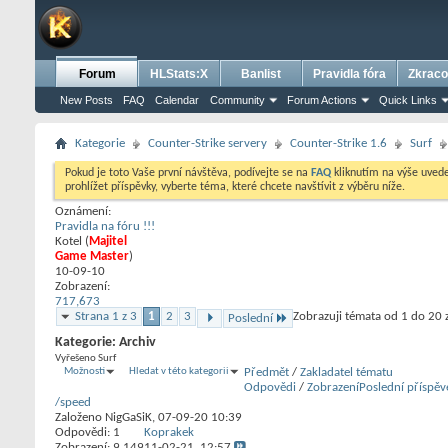
Forum
HLStats:X
Banlist
Pravidla fóra
Zkraco
New Posts
FAQ
Calendar
Community
Forum Actions
Quick Links
Kategorie
Counter-Strike servery
Counter-Strike 1.6
Surf
Pokud je toto Vaše první návštěva, podívejte se na
FAQ
kliknutím na výše uve
prohlížet příspěvky, vyberte téma, které chcete navštívit z výběru níže.
Oznámení:
Pravidla na fóru !!!
Kotel
‎(
Majitel
Game Master
)
10-09-10
Zobrazení:
717,673
Strana 1 z 3
1
2
3
Zobrazuji témata od 1 do 20 
Poslední
Kategorie:
Archiv
Vyřešeno Surf
Možnosti
Hledat v této kategorii
Předmět
/
Zakladatel tématu
Odpovědi
/
Zobrazení
Poslední příspěv
/speed
Založeno
NigGaSiK
‎, 07-09-20 10:39
Odpovědi:
1
Koprakek
Zobrazení: 9,149
11-02-21,
12:57