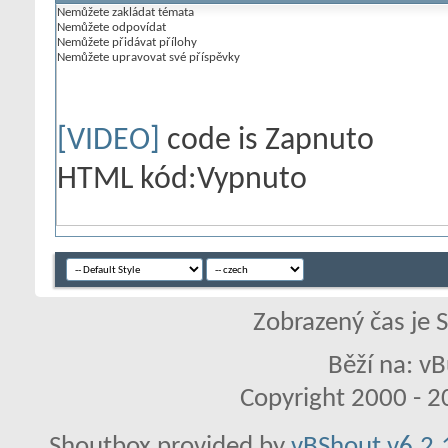
Nemůžete
zakládat témata
Nemůžete
odpovídat
Nemůžete
přidávat přílohy
Nemůžete
upravovat své příspěvky
[VIDEO]
code is
Zapnuto
HTML kód:
Vypnuto
Zobrazený čas je 
Běží na: vB
Copyright 2000 - 20
Shoutbox provided by
vBShout v6.2.1