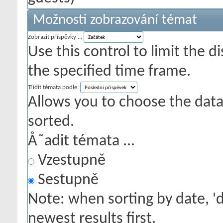
Možnosti zobrazování témat
Zobrazit příspěvky ...
Use this control to limit the 
the specified time frame.
Třídit témata podle:
Allows you to choose the data 
sorted.
Å˜adit témata ...
Vzestupně
Sestupně
Note: when sorting by date, '
newest results first.