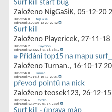
Surf kill start bug
Založeno
NigGaSiK
‎, 05-12-20 
Odpovědi:
0
NigGaSiK
Zobrazení: 3,201
05-12-20,
22:12
Surf kill
Založeno
Playericek
‎, 27-11-18
Odpovědi:
2
Playericek
Zobrazení: 12,322
28-11-18,
16:12
Přidání top15 na mapu surf_
Založeno
Turnan.
‎, 16-10-17 2
Odpovědi:
0
Turnan.
Zobrazení: 9,914
16-10-17,
20:21
převod pointů na nick
Založeno
teosek123
‎, 26-12-1
Odpovědi:
6
teecko
Zobrazení: 13,294
10-01-17,
22:08
Surf kill - úprava máp