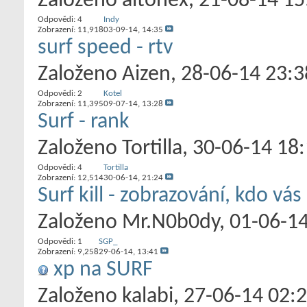
Založeno
altonex
‎, 21-08-14 1
Odpovědi:
4
Indy
Zobrazení: 11,918
03-09-14,
14:35
surf speed - rtv
Založeno
Aizen
‎, 28-06-14 23:3
Odpovědi:
2
Kotel
Zobrazení: 11,395
09-07-14,
13:28
Surf - rank
Založeno
Tortilla
‎, 30-06-14 18
Odpovědi:
4
Tortilla
Zobrazení: 12,514
30-06-14,
21:24
Surf kill - zobrazování, kdo vá
Založeno
Mr.N0b0dy
‎, 01-06-1
Odpovědi:
1
SGP_
Zobrazení: 9,258
29-06-14,
13:41
xp na SURF
Založeno
kalabi
‎, 27-06-14 02: