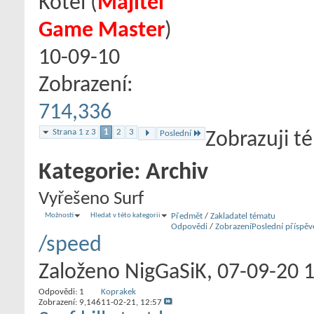
Kotel
‎(
Majitel
Game Master
)
10-09-10
Zobrazení:
714,336
Strana 1 z 3
1
2
3
Poslední
Zobrazuji t
Kategorie:
Archiv
Vyřešeno Surf
Možnosti
Hledat v této kategorii
Předmět
/
Zakladatel tématu
Odpovědi
/
Zobrazení
Poslední příspěv
/speed
Založeno
NigGaSiK
‎, 07-09-20 
Odpovědi:
1
Koprakek
Zobrazení: 9,146
11-02-21,
12:57