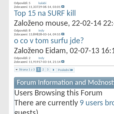
Odpovědi:
5
kalabi
Zobrazení: 11,337
29-06-14,
03:01
Top 15 na SURF kill
Založeno
mouse
‎, 22-02-14 22
Odpovědi:
8
Indy
Zobrazení: 13,898
28-03-14,
09:55
o co v tom surfu jde?
Založeno
Eidam
‎, 02-07-13 16:
Odpovědi:
2
Indy
Zobrazení: 11,919
17-03-14,
21:14
Strana 1 z 3
1
2
3
Poslední
Forum Information and Možnost
Users Browsing this Forum
There are currently
9 users br
guests)