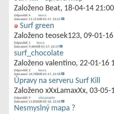
Založeno
Beat
‎, 18-04-14 21:00
Odpovědi:
4
kevco
Zobrazení: 11,151
08-01-17,
22:21
Surf green
Založeno
teosek123
‎, 09-01-1
Odpovědi:
1
kevco
Zobrazení: 9,464
08-01-17,
22:19
surf_chocolate
Založeno
valentino
‎, 22-01-16 
Odpovědi:
2
kevco
Zobrazení: 10,768
08-01-17,
22:18
Ůpravy na serveru Surf Kill
Založeno
xXxLamaxXx
‎, 03-05
Odpovědi:
9
xXxLamaxXx
Zobrazení: 11,830
08-05-16,
22:56
Nesmyslný mapa ?