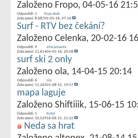
Založeno
Fropo
‎, 04-05-16 21:
Odpovědi:
1
Koprakek
Zobrazení: 8,687
05-05-16,
07:16
Surf - RTV bez čekání?
Založeno
Celenka
‎, 20-02-16 1
Odpovědi:
9
xXxLamaxXx
Zobrazení: 11,614
04-05-16,
20:58
surf ski 2 only
Založeno
ola
‎, 14-04-15 20:14
Odpovědi:
6
ola
Zobrazení: 11,263
01-08-15,
19:57
mapa laguje
Založeno
Shiftiiik
‎, 15-06-15 10
Odpovědi:
1
Kotel
Zobrazení: 10,529
16-06-15,
21:22
Neda sa hrat