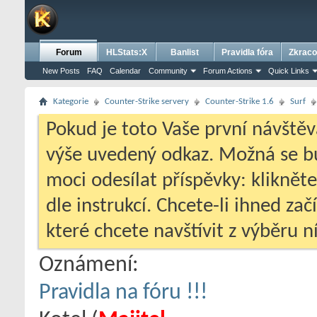
Forum
HLStats:X
Banlist
Pravidla fóra
Zkraco
New Posts
FAQ
Calendar
Community
Forum Actions
Quick Links
Kategorie
Counter-Strike servery
Counter-Strike 1.6
Surf
Pokud je toto Vaše první návštěv
výše uvedený odkaz. Možná se 
moci odesílat příspěvky: klikněte
dle instrukcí. Chcete-li ihned zač
které chcete navštívit z výběru ní
Oznámení:
Pravidla na fóru !!!