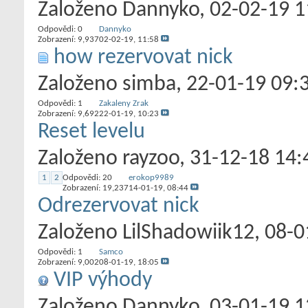
Založeno
Dannyko
‎, 02-02-19 
Odpovědi:
0
Dannyko
Zobrazení: 9,937
02-02-19,
11:58
how rezervovat nick
Založeno
simba
‎, 22-01-19 09:
Odpovědi:
1
Zakaleny Zrak
Zobrazení: 9,692
22-01-19,
10:23
Reset levelu
Založeno
rayzoo
‎, 31-12-18 14:
1
2
Odpovědi:
20
erokop9989
Zobrazení: 19,237
14-01-19,
08:44
Odrezervovat nick
Založeno
LilShadowiik12
‎, 08-
Odpovědi:
1
Samco
Zobrazení: 9,002
08-01-19,
18:05
VIP výhody
Založeno
Dannyko
‎, 03-01-19 