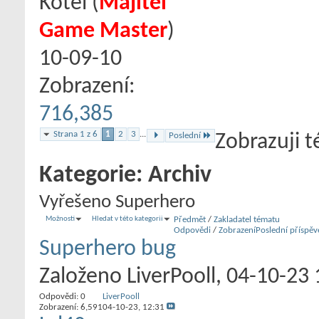
Kotel
‎(
Majitel
Game Master
)
10-09-10
Zobrazení:
716,385
Strana 1 z 6
1
2
3
...
Poslední
Zobrazuji 
Kategorie:
Archiv
Vyřešeno Superhero
Možnosti
Hledat v této kategorii
Předmět
/
Zakladatel tématu
Odpovědi
/
Zobrazení
Poslední příspěv
Superhero bug
Založeno
LiverPooll
‎, 04-10-23
Odpovědi:
0
LiverPooll
Zobrazení: 6,591
04-10-23,
12:31