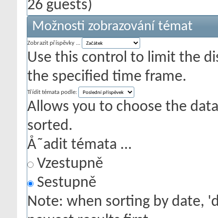
26 guests)
Možnosti zobrazování témat
Zobrazit příspěvky ...
Use this control to limit the 
the specified time frame.
Třídit témata podle:
Allows you to choose the data 
sorted.
Å˜adit témata ...
Vzestupně
Sestupně
Note: when sorting by date, '