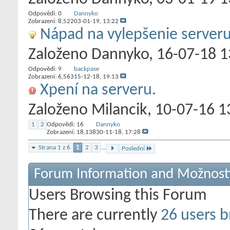
Odpovědi:
0
Dannyko
Zobrazení: 8,522
03-01-19,
13:22
Nápad na vylepšenie server
Založeno
Dannyko
‎, 16-07-18 
Odpovědi:
9
backpase
Zobrazení: 6,563
15-12-18,
19:13
Xpení na serveru.
Založeno
Milancik
‎, 10-07-16 
1
2
Odpovědi:
16
Dannyko
Zobrazení: 18,138
30-11-18,
17:28
Strana 1 z 6
1
2
3
...
Poslední
Forum Information and Možnost
Users Browsing this Forum
There are currently
26 users b