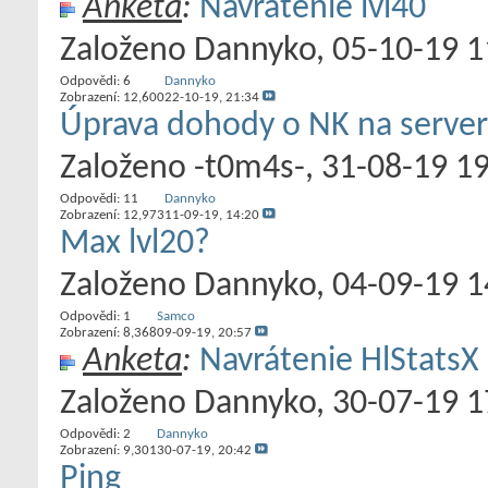
Anketa
:
Navrátenie lvl40
Založeno
Dannyko
‎, 05-10-19 
Odpovědi:
6
Dannyko
Zobrazení: 12,600
22-10-19,
21:34
Úprava dohody o NK na serve
Založeno
-t0m4s-
‎, 31-08-19 1
Odpovědi:
11
Dannyko
Zobrazení: 12,973
11-09-19,
14:20
Max lvl20?
Založeno
Dannyko
‎, 04-09-19 
Odpovědi:
1
Samco
Zobrazení: 8,368
09-09-19,
20:57
Anketa
:
Navrátenie HlStatsX
Založeno
Dannyko
‎, 30-07-19 
Odpovědi:
2
Dannyko
Zobrazení: 9,301
30-07-19,
20:42
Ping