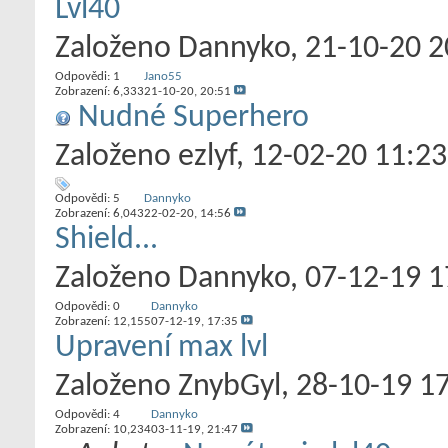
Lvl40
Založeno
Dannyko
‎, 21-10-20 
Odpovědi:
1
Jano55
Zobrazení: 6,333
21-10-20,
20:51
Nudné Superhero
Založeno
ezlyf
‎, 12-02-20 11:23
Odpovědi:
5
Dannyko
Zobrazení: 6,043
22-02-20,
14:56
Shield...
Založeno
Dannyko
‎, 07-12-19 
Odpovědi:
0
Dannyko
Zobrazení: 12,155
07-12-19,
17:35
Upravení max lvl
Založeno
ZnybGyl
‎, 28-10-19 1
Odpovědi:
4
Dannyko
Zobrazení: 10,234
03-11-19,
21:47