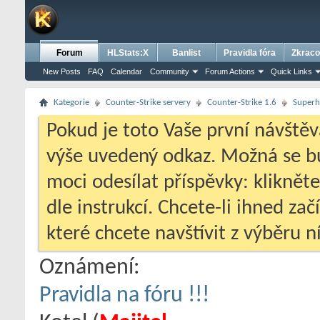
Forum
HLStats:X
Banlist
Pravidla fóra
Zkraco
New Posts
FAQ
Calendar
Community
Forum Actions
Quick Links
Kategorie
Counter-Strike servery
Counter-Strike 1.6
Superh
Pokud je toto Vaše první návštěv
výše uvedený odkaz. Možná se 
moci odesílat příspěvky: klikněte
dle instrukcí. Chcete-li ihned zač
které chcete navštívit z výběru ní
Oznámení:
Pravidla na fóru !!!