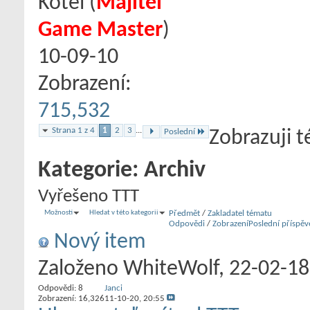
Kotel
‎(
Majitel
Game Master
)
10-09-10
Zobrazení:
715,532
Strana 1 z 4
1
2
3
...
Poslední
Zobrazuji t
Kategorie:
Archiv
Vyřešeno TTT
Možnosti
Hledat v této kategorii
Předmět
/
Zakladatel tématu
Odpovědi
/
Zobrazení
Poslední příspěv
Nový item
Založeno
WhiteWolf
‎, 22-02-1
Odpovědi:
8
Janci
Zobrazení: 16,326
11-10-20,
20:55