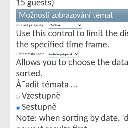
15 guests)
Možnosti zobrazování témat
Zobrazit příspěvky ...
Use this control to limit the 
the specified time frame.
Třídit témata podle:
Allows you to choose the data 
sorted.
Å˜adit témata ...
Vzestupně
Sestupně
Note: when sorting by date, '