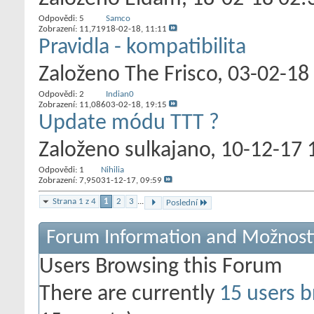
Odpovědi:
5
Samco
Zobrazení: 11,719
18-02-18,
11:11
Pravidla - kompatibilita
Založeno
The Frisco
‎, 03-02-18
Odpovědi:
2
Indian0
Zobrazení: 11,086
03-02-18,
19:15
Update módu TTT ?
Založeno
sulkajano
‎, 10-12-17
Odpovědi:
1
Nihilia
Zobrazení: 7,950
31-12-17,
09:59
Strana 1 z 4
1
2
3
...
Poslední
Forum Information and Možnost
Users Browsing this Forum
There are currently
15 users b