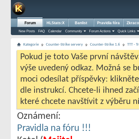
Forum
HLStats:X
Banlist
Pravidla fóra
Zkraco
New Posts
FAQ
Calendar
Community
Forum Actions
Quick Links
Kategorie
Counter-Strike servery
Counter-Strike 1.6
TTT - T
Pokud je toto Vaše první návštěv
výše uvedený odkaz. Možná se 
moci odesílat příspěvky: klikněte
dle instrukcí. Chcete-li ihned zač
které chcete navštívit z výběru ní
Oznámení:
Pravidla na fóru !!!