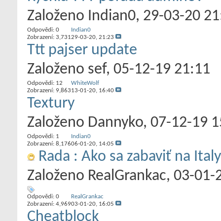
Založeno
Indian0
‎, 29-03-20 2
Odpovědi:
0
Indian0
Zobrazení: 3,731
29-03-20,
21:23
Ttt pajser update
Založeno
sef
‎, 05-12-19 21:11
Odpovědi:
12
WhiteWolf
Zobrazení: 9,863
13-01-20,
16:40
Textury
Založeno
Dannyko
‎, 07-12-19 
Odpovědi:
1
Indian0
Zobrazení: 8,176
06-01-20,
14:05
Rada : Ako sa zabaviť na Italy
Založeno
RealGrankac
‎, 03-01
Odpovědi:
0
RealGrankac
Zobrazení: 4,969
03-01-20,
16:05
Cheatblock