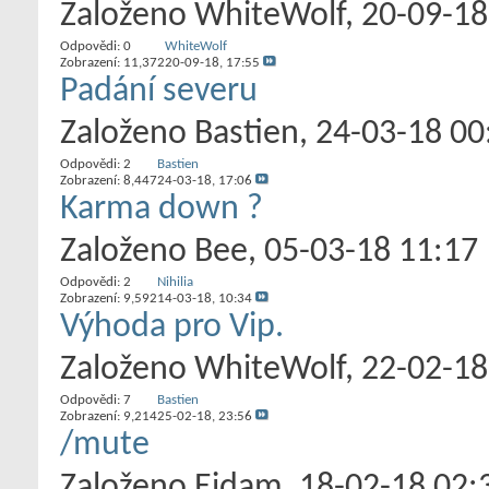
Založeno
WhiteWolf
‎, 20-09-1
Odpovědi:
0
WhiteWolf
Zobrazení: 11,372
20-09-18,
17:55
Padání severu
Založeno
Bastien
‎, 24-03-18 00
Odpovědi:
2
Bastien
Zobrazení: 8,447
24-03-18,
17:06
Karma down ?
Založeno
Bee
‎, 05-03-18 11:17
Odpovědi:
2
Nihilia
Zobrazení: 9,592
14-03-18,
10:34
Výhoda pro Vip.
Založeno
WhiteWolf
‎, 22-02-1
Odpovědi:
7
Bastien
Zobrazení: 9,214
25-02-18,
23:56
/mute
Založeno
Eidam
‎, 18-02-18 02: