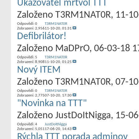
Ukazovateľ mŕtvol TTT
Založeno
T3RM1NAT0R
‎, 11-1
Odpovědi:
0
T3RM1NAT0R
Zobrazení: 2,956
11-10-20,
01:31
Defibrilátor!
Založeno
MaDPrO
‎, 06-03-18 
Odpovědi:
5
T3RM1NAT0R
Zobrazení: 8,908
11-10-20,
01:25
Nový ITEM
Založeno
T3RM1NAT0R
‎, 07-1
Odpovědi:
0
T3RM1NAT0R
Zobrazení: 2,775
07-10-20,
17:30
"Novinka na TTT"
Založeno
JustDoItNigga
‎, 15-0
Odpovědi:
4
JustDoItNigga
Zobrazení: 5,051
17-06-20,
14:43
Rýchla TTT porada adminov