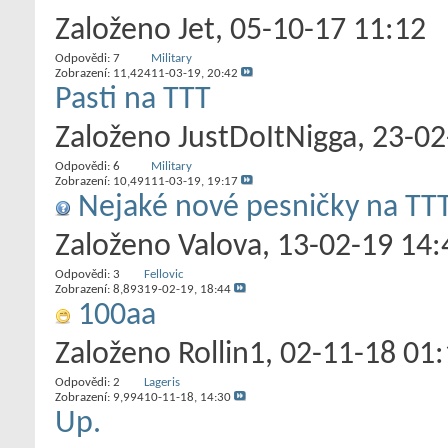
Založeno
Jet
‎, 05-10-17 11:12
Odpovědi:
7
Military
Zobrazení: 11,424
11-03-19,
20:42
Pasti na TTT
Založeno
JustDoItNigga
‎, 23-0
Odpovědi:
6
Military
Zobrazení: 10,491
11-03-19,
19:17
Nejaké nové pesničky na TT
Založeno
Valova
‎, 13-02-19 14
Odpovědi:
3
Fellovic
Zobrazení: 8,893
19-02-19,
18:44
100aa
Založeno
Rollin1
‎, 02-11-18 01
Odpovědi:
2
Lageris
Zobrazení: 9,994
10-11-18,
14:30
Up.