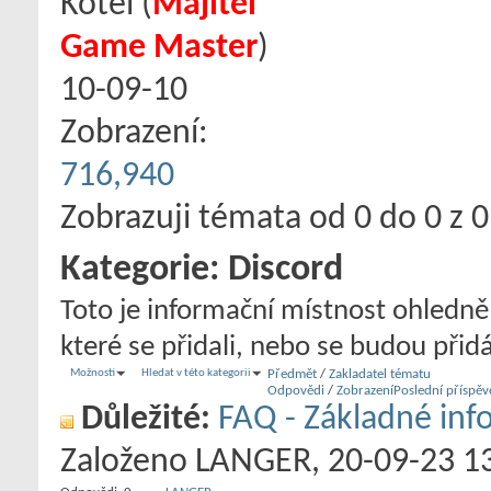
Kotel
‎(
Majitel
Game Master
)
10-09-10
Zobrazení:
716,940
Zobrazuji témata od 0 do 0 z 0
Kategorie:
Discord
Toto je informační místnost ohledně
které se přidali, nebo se budou přid
Možnosti
Hledat v této kategorii
Předmět
/
Zakladatel tématu
Odpovědi
/
Zobrazení
Poslední příspěv
Důležité:
FAQ - Základné inf
Založeno
LANGER
‎, 20-09-23 1