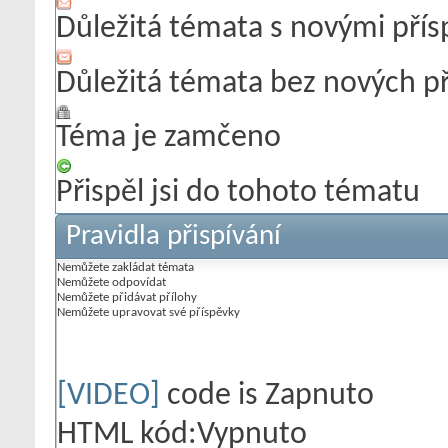
Důležitá témata s novými pří
Důležitá témata bez nových p
Téma je zamčeno
Přispěl jsi do tohoto tématu
Pravidla přispívání
Nemůžete
zakládat témata
Nemůžete
odpovídat
Nemůžete
přidávat přílohy
Nemůžete
upravovat své příspěvky
[VIDEO]
code is
Zapnuto
HTML kód:
Vypnuto