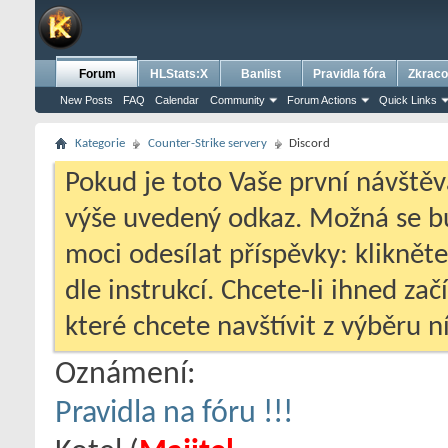
Forum
HLStats:X
Banlist
Pravidla fóra
Zkraco
New Posts
FAQ
Calendar
Community
Forum Actions
Quick Links
Kategorie
Counter-Strike servery
Discord
Pokud je toto Vaše první návštěv
výše uvedený odkaz. Možná se 
moci odesílat příspěvky: klikněte
dle instrukcí. Chcete-li ihned zač
které chcete navštívit z výběru ní
Oznámení:
Pravidla na fóru !!!