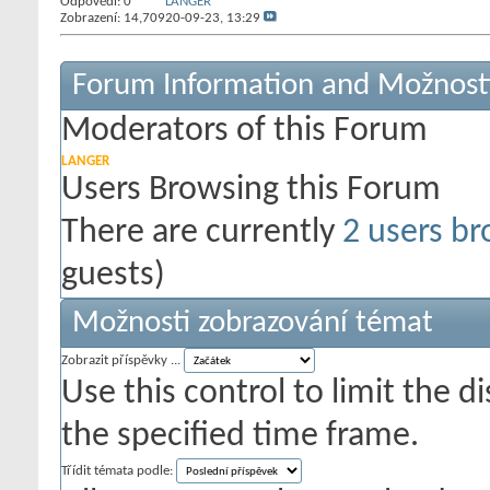
Odpovědi:
0
LANGER
Zobrazení: 14,709
20-09-23,
13:29
Forum Information and Možnost
Moderators of this Forum
LANGER
Users Browsing this Forum
There are currently
2 users br
guests)
Možnosti zobrazování témat
Zobrazit příspěvky ...
Use this control to limit the 
the specified time frame.
Třídit témata podle: