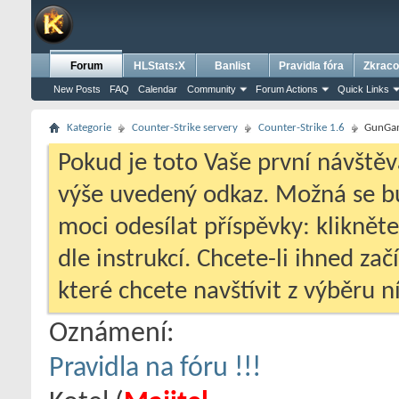
Forum
HLStats:X
Banlist
Pravidla fóra
Zkraco
New Posts
FAQ
Calendar
Community
Forum Actions
Quick Links
Kategorie
Counter-Strike servery
Counter-Strike 1.6
GunGa
Pokud je toto Vaše první návštěv
výše uvedený odkaz. Možná se 
moci odesílat příspěvky: klikněte
dle instrukcí. Chcete-li ihned zač
které chcete navštívit z výběru ní
Oznámení:
Pravidla na fóru !!!