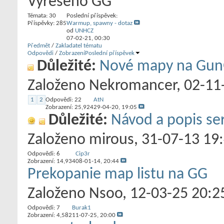
Vyřešeno GG
Témata: 30
Poslední příspěvek:
Příspěvky: 285
Warmup, spawny - dotaz
od
UNHCZ
07-02-21,
00:30
Předmět
/
Zakladatel tématu
Odpovědi
/
Zobrazení
Poslední příspěvek
Důležité:
Nové mapy na GunG
Založeno
Nekromancer
‎, 02-1
1
2
Odpovědi:
22
AtN
Zobrazení: 25,924
29-04-20,
19:05
Důležité:
Návod a popis s
Založeno
mirous
‎, 31-07-13 19
Odpovědi:
6
Cip3r
Zobrazení: 14,934
08-01-14,
20:44
Prekopanie map listu na GG
Založeno
Nsoo
‎, 12-03-25 20:2
Odpovědi:
7
Burak1
Zobrazení: 4,582
11-07-25,
20:00