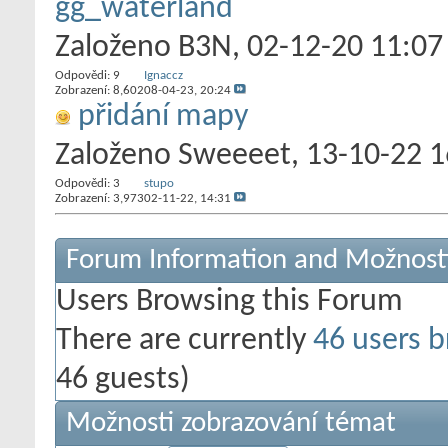
gg_waterland
Založeno
B3N
‎, 02-12-20 11:07
Odpovědi:
9
Ignaccz
Zobrazení: 8,602
08-04-23,
20:24
přidání mapy
Založeno
Sweeeet
‎, 13-10-22 
Odpovědi:
3
stupo
Zobrazení: 3,973
02-11-22,
14:31
Forum Information and Možnost
Users Browsing this Forum
There are currently
46 users b
46 guests)
Možnosti zobrazování témat