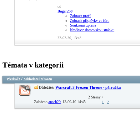
od
Bager258
Zobrazit profil
Zobrazit příspěvky ve fóru
Soukromá zpráva
Navštivte domovskou stránku
22-02-20,
13:48
Témata v kategorii
Předmět
/
Zakladatel tématu
Důležité:
Warcraft 3 Frozen Throne - příručka
2 Strany
•
Založeno
apach29
‎, 13-09-10 14:45
1
2