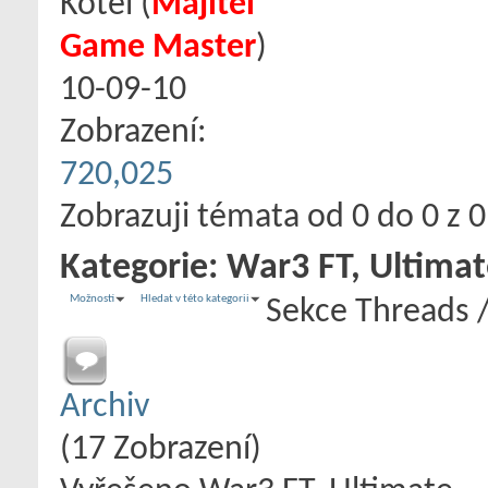
Kotel
‎(
Majitel
Game Master
)
10-09-10
Zobrazení:
720,025
Zobrazuji témata od 0 do 0 z 0
Kategorie:
War3 FT, Ultimat
Možnosti
Hledat v této kategorii
Sekce
Threads 
Archiv
(17 Zobrazení)