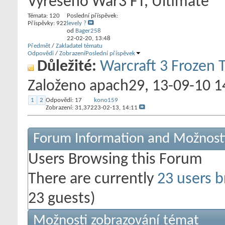
Vyřešeno War3 FT, Ultimate
Témata: 120
Poslední příspěvek:
Příspěvky: 922
levely ?
od
Bager258
22-02-20,
13:48
Předmět
/
Zakladatel tématu
Odpovědi
/
Zobrazení
Poslední příspěvek
Důležité:
Warcraft 3 Frozen 
Založeno
apach29
‎, 13-09-10 
1
2
Odpovědi:
17
kono159
Zobrazení: 31,372
23-02-13,
14:11
Forum Information and Možnost
Users Browsing this Forum
There are currently
23 users b
23 guests)
Možnosti zobrazování témat