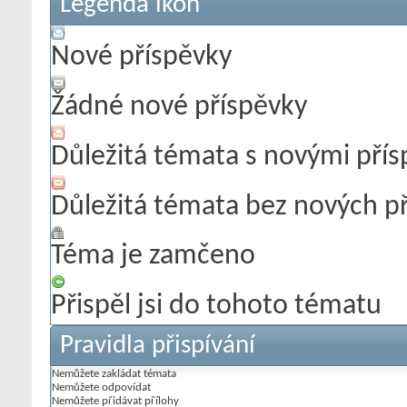
Legenda ikon
Nové příspěvky
Žádné nové příspěvky
Důležitá témata s novými pří
Důležitá témata bez nových p
Téma je zamčeno
Přispěl jsi do tohoto tématu
Pravidla přispívání
Nemůžete
zakládat témata
Nemůžete
odpovídat
Nemůžete
přidávat přílohy