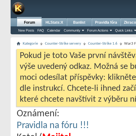
Forum
HLStats:X
Banlist
Pravidla fóra
Zkraco
New Posts
FAQ
Calendar
Community
Forum Actions
Quick Links
Kategorie
Counter-Strike servery
Counter-Strike 1.6
War3 FT
Pokud je toto Vaše první návštěv
výše uvedený odkaz. Možná se 
moci odesílat příspěvky: klikněte
dle instrukcí. Chcete-li ihned zač
které chcete navštívit z výběru ní
Oznámení:
Pravidla na fóru !!!