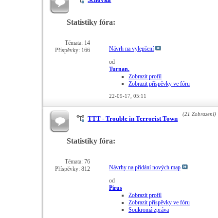
Statistiky fóra:
Témata: 14
Návrh na vylepšení
Příspěvky: 166
od
Turnan.
Zobrazit profil
Zobrazit příspěvky ve fóru
22-09-17,
05:11
(21 Zobrazení)
TTT - Trouble in Terrorist Town
Statistiky fóra:
Témata: 76
Návrhy na přidání nových map
Příspěvky: 812
od
Pirus
Zobrazit profil
Zobrazit příspěvky ve fóru
Soukromá zpráva