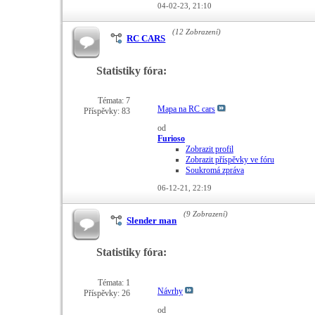
04-02-23,
21:10
(12 Zobrazení)
RC CARS
Statistiky fóra:
Témata: 7
Mapa na RC cars
Příspěvky: 83
od
Furioso
Zobrazit profil
Zobrazit příspěvky ve fóru
Soukromá zpráva
06-12-21,
22:19
(9 Zobrazení)
Slender man
Statistiky fóra:
Témata: 1
Návrhy
Příspěvky: 26
od