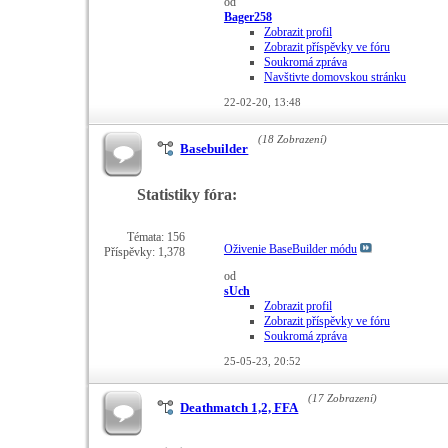
od
Bager258
Zobrazit profil
Zobrazit příspěvky ve fóru
Soukromá zpráva
Navštivte domovskou stránku
22-02-20,
13:48
(18 Zobrazení)
Basebuilder
Statistiky fóra:
Témata: 156
Oživenie BaseBuilder módu
Příspěvky: 1,378
od
sUch
Zobrazit profil
Zobrazit příspěvky ve fóru
Soukromá zpráva
25-05-23,
20:52
(17 Zobrazení)
Deathmatch 1,2, FFA