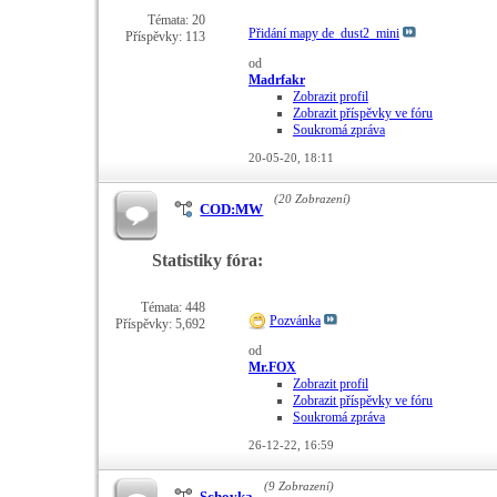
Témata: 20
Přidání mapy de_dust2_mini
Příspěvky: 113
od
Madrfakr
Zobrazit profil
Zobrazit příspěvky ve fóru
Soukromá zpráva
20-05-20,
18:11
(20 Zobrazení)
COD:MW
Statistiky fóra:
Témata: 448
Pozvánka
Příspěvky: 5,692
od
Mr.FOX
Zobrazit profil
Zobrazit příspěvky ve fóru
Soukromá zpráva
26-12-22,
16:59
(9 Zobrazení)
Schovka