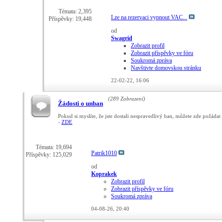
Témata: 2,395
Lze na rezervaci vypnout VAC...
Příspěvky: 19,448
od
Swagrid
Zobrazit profil
Zobrazit příspěvky ve fóru
Soukromá zpráva
Navštivte domovskou stránku
22-02-22,
16:06
(289 Zobrazení)
Žádosti o unban
Pokud si myslíte, že jste dostali nespravedlivý ban, můžete zde požáda
-
ZDE
Témata: 19,694
Patrik1010
Příspěvky: 125,029
od
Koprakek
Zobrazit profil
Zobrazit příspěvky ve fóru
Soukromá zpráva
04-08-26,
20:40