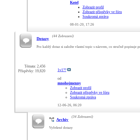
Kotel
Zobrazit profil
Zobrazit příspěvky ve fóru
Soukromá zpráva
08-01-20,
17:26
(44 Zobrazení)
Dotazy
Pro každý dotaz si založte vlastní topic s názvem, co stručně popisuje 
Témata: 2,456
1v1??
Příspěvky: 19,820
od
mnohojmenny
Zobrazit profil
Zobrazit příspěvky ve fóru
Soukromá zpráva
12-06-26,
06:20
(34 Zobrazení)
Archiv
Vyřešené dotazy