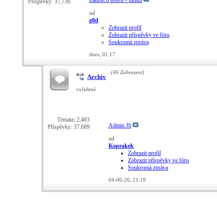
Žádost o práva – dldldl
Příspěvky: 37,736
od
g0d
Zobrazit profil
Zobrazit příspěvky ve fóru
Soukromá zpráva
dnes,
01:17
(46 Zobrazení)
Archiv
vyřešené
Témata: 2,403
Admin Jb
Příspěvky: 37,689
od
Koprakek
Zobrazit profil
Zobrazit příspěvky ve fóru
Soukromá zpráva
04-06-26,
21:19