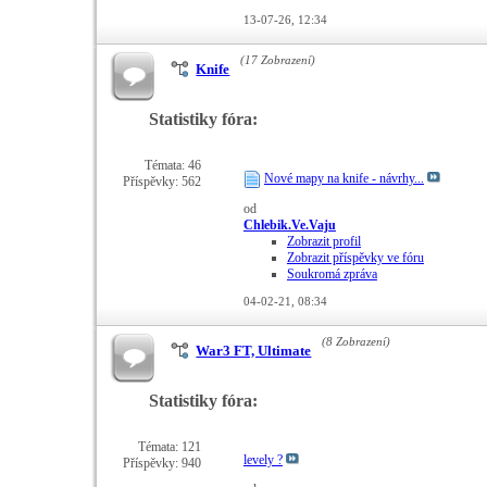
13-07-26,
12:34
(17 Zobrazení)
Knife
Statistiky fóra:
Témata: 46
Nové mapy na knife - návrhy...
Příspěvky: 562
od
Chlebik.Ve.Vaju
Zobrazit profil
Zobrazit příspěvky ve fóru
Soukromá zpráva
04-02-21,
08:34
(8 Zobrazení)
War3 FT, Ultimate
Statistiky fóra:
Témata: 121
levely ?
Příspěvky: 940