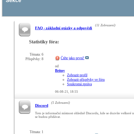
Sekce
(11 Zobrazení)
FAQ - základní otázky a odpovědi
Statistiky fóra:
Témata: 6
Čtěte jako první!
Příspěvky: 8
od
Britny
Zobrazit profil
Zobrazit příspěvky ve fóru
Soukromá zpráva
06-08-21,
18:55
(5 Zobrazení)
Discord
Toto je informační místnost ohledně Discordu, kde se dozvíte veškeré no
se budou přidávat.
Témata: 1