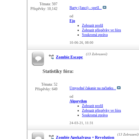
Témata: 597
Barty (Janci) - spešl...
Příspěvky: 10,142
od
Ejo
Zobrazit profil
Zobrazit příspěvky ve fóru
Soukromá zpráva
10-06-26,
08:00
(13 Zobrazení)
Zombie Escape
Statistiky fóra:
Témata: 52
Úmyselné čakanie na začiatku...
Příspěvky: 649
od
Algorythm
Zobrazit profil
Zobrazit příspěvky ve fóru
Soukromá zpráva
24-03-21,
11:31
(13 Zobrazení)
Zombie Apokalypsa + Revolution