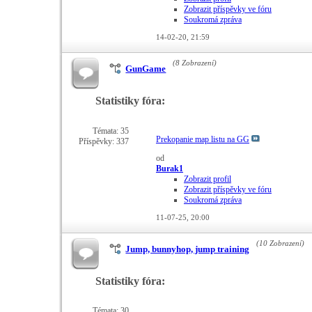
Zobrazit příspěvky ve fóru
Soukromá zpráva
14-02-20,
21:59
(8 Zobrazení)
GunGame
Statistiky fóra:
Témata: 35
Prekopanie map listu na GG
Příspěvky: 337
od
Burak1
Zobrazit profil
Zobrazit příspěvky ve fóru
Soukromá zpráva
11-07-25,
20:00
(10 Zobrazení)
Jump, bunnyhop, jump training
Statistiky fóra:
Témata: 30