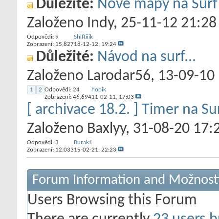
Důležité:
Nové mapy na Surf 
Založeno
Indy
‎, 25-11-12 21:28
Odpovědi:
9
Shiftiiik
Zobrazení: 15,827
18-12-12,
19:24
Důležité:
Návod na surf...
Založeno
Larodar56
‎, 13-09-10
1
2
Odpovědi:
24
hopik
Zobrazení: 46,694
11-02-11,
17:03
[ archivace 18.2. ] Timer na 
Založeno
Baxlyy
‎, 31-08-20 17:
Odpovědi:
3
Burak1
Zobrazení: 12,033
15-02-21,
22:23
Forum Information and Možnost
Users Browsing this Forum