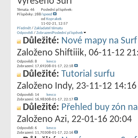
Vyřešeno Surf
Témata: 46
Poslední příspěvek:
Příspěvky: 288
/speed
od
Koprakek
11-02-21,
12:57
Předmět
/
Zakladatel tématu
Odpovědi
/
Zobrazení
Poslední příspěvek
Důležité:
Nové mapy na Surf K
Založeno
Shiftiiik
‎, 06-11-12 21
Odpovědi:
8
kevco
Zobrazení: 17,692
08-01-17,
22:18
Důležité:
Tutorial surfu
Založeno
Indy
‎, 23-11-12 14:16
Odpovědi:
14
kevco
Zobrazení: 16,983
08-01-17,
22:17
Důležité:
Přehled buy zón n
Založeno
Azi
‎, 22-01-16 20:04
Odpovědi:
6
kevco
Zobrazení: 11,703
08-01-17,
22:16