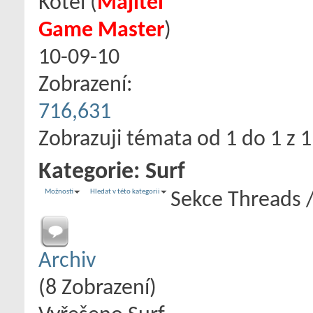
Kotel
‎(
Majitel
Game Master
)
10-09-10
Zobrazení:
716,631
Zobrazuji témata od 1 do 1 z 1
Kategorie:
Surf
Možnosti
Hledat v této kategorii
Sekce
Threads 
Archiv
(8 Zobrazení)