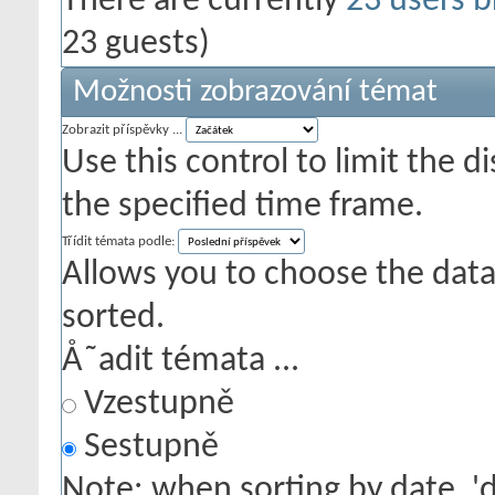
There are currently
23 users b
23 guests)
Možnosti zobrazování témat
Zobrazit příspěvky ...
Use this control to limit the 
the specified time frame.
Třídit témata podle:
Allows you to choose the data 
sorted.
Å˜adit témata ...
Vzestupně
Sestupně
Note: when sorting by date, '