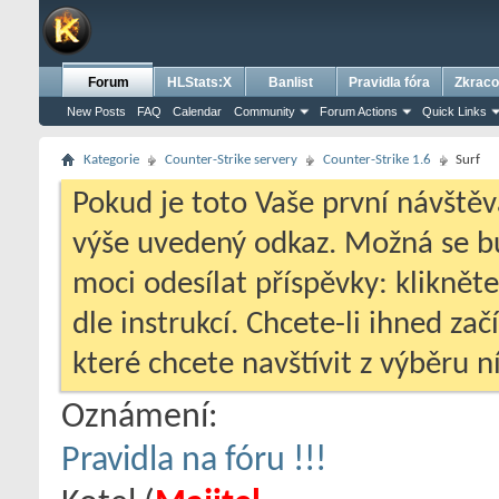
Forum
HLStats:X
Banlist
Pravidla fóra
Zkraco
New Posts
FAQ
Calendar
Community
Forum Actions
Quick Links
Kategorie
Counter-Strike servery
Counter-Strike 1.6
Surf
Pokud je toto Vaše první návštěv
výše uvedený odkaz. Možná se 
moci odesílat příspěvky: klikněte
dle instrukcí. Chcete-li ihned zač
které chcete navštívit z výběru ní
Oznámení:
Pravidla na fóru !!!