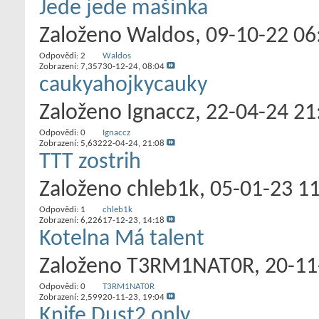
Jede jede mašinka
Založeno
Waldos
‎, 09-10-22 06
Odpovědi:
2
Waldos
Zobrazení: 7,357
30-12-24,
08:04
caukyahojkycauky
Založeno
Ignaccz
‎, 22-04-24 21
Odpovědi:
0
Ignaccz
Zobrazení: 5,632
22-04-24,
21:08
TTT zostrih
Založeno
chleb1k
‎, 05-01-23 1
Odpovědi:
1
chleb1k
Zobrazení: 6,226
17-12-23,
14:18
Kotelna Má talent
Založeno
T3RM1NAT0R
‎, 20-1
Odpovědi:
0
T3RM1NAT0R
Zobrazení: 2,599
20-11-23,
19:04
Knife Dust2 only