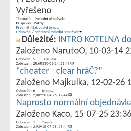
Vyřešeno
Témata: 0
Poslední příspěvek:
Příspěvky: 0
Nikdy
Předmět
/
Zakladatel tématu
Odpovědi
/
Zobrazení
Poslední příspěvek
Důležité:
INTRO KOTELNA do
Založeno
NarutoO
‎, 10-03-14 
Odpovědi:
5
NarutoO
Zobrazení: 28,683
30-03-14,
21:49
"cheater - clear hráČ?"
Založeno
Majkulka
‎, 12-02-26 
Odpovědi:
6
Ignaccz
Zobrazení: 2,002
20-04-26,
17:44
Naprosto normální objednávk
Založeno
Kaco
‎, 15-07-25 23:3
Odpovědi:
1
^nismo
Zobrazení: 2,939
15-07-25,
23:44