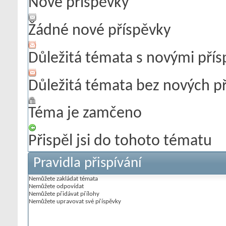
Nové příspěvky
Žádné nové příspěvky
Důležitá témata s novými pří
Důležitá témata bez nových p
Téma je zamčeno
Přispěl jsi do tohoto tématu
Pravidla přispívání
Nemůžete
zakládat témata
Nemůžete
odpovídat
Nemůžete
přidávat přílohy
Nemůžete
upravovat své příspěvky