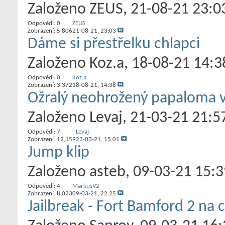
Založeno
ZEUS
‎, 21-08-21 23:0
Odpovědi:
0
ZEUS
Zobrazení: 5,806
21-08-21,
23:03
Dáme si přestřelku chlapci
Založeno
Koz.a
‎, 18-08-21 14:3
Odpovědi:
0
Koz.a
Zobrazení: 3,372
18-08-21,
14:38
Ožralý neohrožený papaloma 
Založeno
Levaj
‎, 21-03-21 21:5
Odpovědi:
7
Levaj
Zobrazení: 12,159
23-03-21,
15:01
Jump klip
Založeno
asteb
‎, 09-03-21 15:
Odpovědi:
4
MarkusV2
Zobrazení: 8,023
09-03-21,
22:25
Jailbreak - Fort Bamford 2 na 