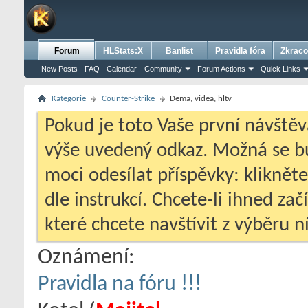
Forum
HLStats:X
Banlist
Pravidla fóra
Zkraco
New Posts
FAQ
Calendar
Community
Forum Actions
Quick Links
Kategorie
Counter-Strike
Dema, videa, hltv
Pokud je toto Vaše první návštěv
výše uvedený odkaz. Možná se 
moci odesílat příspěvky: klikněte
dle instrukcí. Chcete-li ihned zač
které chcete navštívit z výběru ní
Oznámení:
Pravidla na fóru !!!