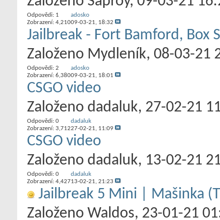
Založeno
Saproy
‎, 09-03-21 16
Odpovědi:
1
adosko
Zobrazení: 4,210
09-03-21,
18:32
Jailbreak - Fort Bamford, Box 
Založeno
Mydleník
‎, 08-03-21 
Odpovědi:
2
adosko
Zobrazení: 6,380
09-03-21,
18:01
CSGO video
Založeno
dadaluk
‎, 27-02-21 1
Odpovědi:
0
dadaluk
Zobrazení: 3,712
27-02-21,
11:09
CSGO video
Založeno
dadaluk
‎, 13-02-21 2
Odpovědi:
0
dadaluk
Zobrazení: 4,427
13-02-21,
21:23
Jailbreak 5 Mini | Mašinka (
Založeno
Waldos
‎, 23-01-21 01