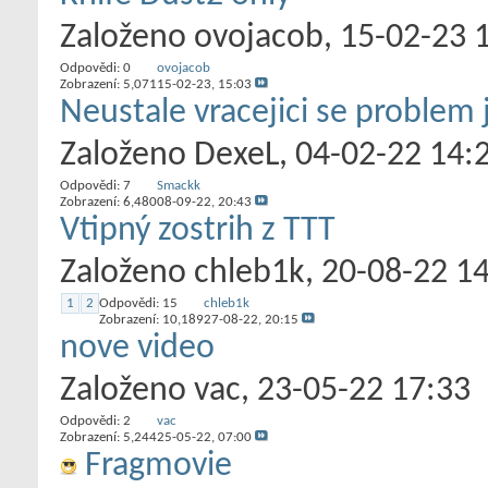
Založeno
ovojacob
‎, 15-02-23 
Odpovědi:
0
ovojacob
Zobrazení: 5,071
15-02-23,
15:03
Neustale vracejici se proble
Založeno
DexeL
‎, 04-02-22 14:
Odpovědi:
7
Smackk
Zobrazení: 6,480
08-09-22,
20:43
Vtipný zostrih z TTT
Založeno
chleb1k
‎, 20-08-22 1
1
2
Odpovědi:
15
chleb1k
Zobrazení: 10,189
27-08-22,
20:15
nove video
Založeno
vac
‎, 23-05-22 17:33
Odpovědi:
2
vac
Zobrazení: 5,244
25-05-22,
07:00
Fragmovie