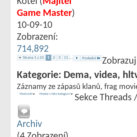
Kotel
‎(
Majitel
Game Master
)
10-09-10
Zobrazení:
714,892
Strana 1 z 25
1
2
3
11
...
Poslední
Zobrazuj
Kategorie:
Dema, videa, hlt
Záznamy ze zápasů klanů, frag movie 
Možnosti
Hledat v této kategorii
Sekce
Threads 
Archiv
(4 Zobrazení)