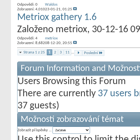
Odpovědi:
0
Waldos
Zobrazení: 4,010
23-01-21,
01:25
Metriox gathery 1.6
Založeno
metriox
‎, 30-12-16 0
Odpovědi:
4
metriox
Zobrazení: 8,682
08-12-20,
20:55
Strana 1 z 25
1
2
3
11
...
Poslední
Forum Information and Možnost
Users Browsing this Forum
There are currently
37 users b
37 guests)
Možnosti zobrazování témat
Zobrazit příspěvky ...
Use this control to limit the 