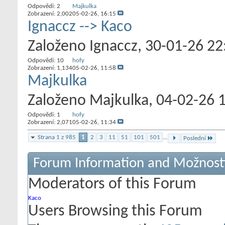
Odpovědi:
2
Majkulka
Zobrazení: 2,002
05-02-26,
16:15
Ignaccz --> Kaco
Založeno
Ignaccz
‎, 30-01-26 22
Odpovědi:
10
hofy
Zobrazení: 1,134
05-02-26,
11:58
Majkulka
Založeno
Majkulka
‎, 04-02-26 
Odpovědi:
1
hofy
Zobrazení: 2,071
05-02-26,
11:34
Strana 1 z 985
1
2
3
11
51
101
501
...
Poslední
Forum Information and Možnost
Moderators of this Forum
Kaco
Users Browsing this Forum