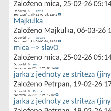
Založeno
mica
‎, 25-02-26 05:1
Odpovědi:
5
slavO
Zobrazení: 1,484
12-03-26,
12:42
Majkulka
Založeno
Majkulka
‎, 06-03-26 
Odpovědi:
3
woozie
Zobrazení: 1,914
06-03-26,
19:24
mica --> slavO
Založeno
mica
‎, 25-02-26 05:1
Odpovědi:
0
mica
Zobrazení: 477
25-02-26,
05:14
jarka z jednoty ze striteza (jin
Založeno
Petrpan
‎, 19-02-26 1
Odpovědi:
0
Petrpan
Zobrazení: 396
19-02-26,
17:02
jarka z jednoty ze striteza (jin