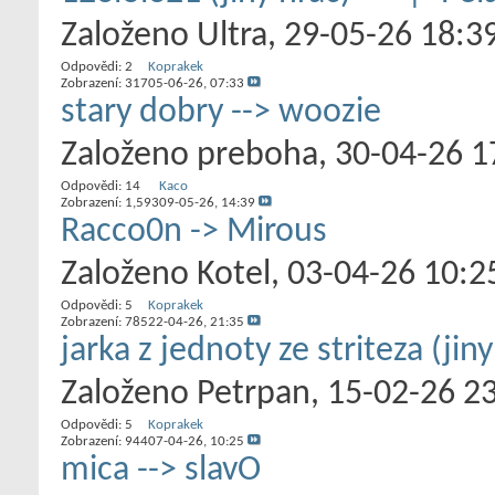
Založeno
Ultra
‎, 29-05-26 18:3
Odpovědi:
2
Koprakek
Zobrazení: 317
05-06-26,
07:33
stary dobry --> woozie
Založeno
preboha
‎, 30-04-26 
Odpovědi:
14
Kaco
Zobrazení: 1,593
09-05-26,
14:39
Racco0n -> Mirous
Založeno
Kotel
‎, 03-04-26 10:2
Odpovědi:
5
Koprakek
Zobrazení: 785
22-04-26,
21:35
jarka z jednoty ze striteza (jin
Založeno
Petrpan
‎, 15-02-26 2
Odpovědi:
5
Koprakek
Zobrazení: 944
07-04-26,
10:25
mica --> slavO