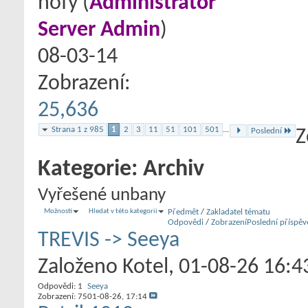
hofy
‎(
Administrátor
Server Admin
)
08-03-14
Zobrazení:
25,636
Strana 1 z 985
1
2
3
11
51
101
501
...
Poslední
Z
Kategorie:
Archiv
Vyřešené unbany
Možnosti
Hledat v této kategorii
Předmět
/
Zakladatel tématu
Odpovědi
/
Zobrazení
Poslední příspěv
TREVIS -> Seeya
Založeno
Kotel
‎, 01-08-26 16:4
Odpovědi:
1
Seeya
Zobrazení: 75
01-08-26,
17:14