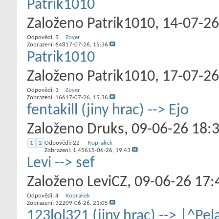
Patrik1010
Založeno
Patrik1010
‎, 14-07-2
Odpovědi:
5
Zoyer
Zobrazení: 648
17-07-26,
15:36
Patrik1010
Založeno
Patrik1010
‎, 17-07-2
Odpovědi:
3
Zoyer
Zobrazení: 166
17-07-26,
15:36
fentakill (jiny hrac) --> Ejo
Založeno
Druks
‎, 09-06-26 18:
1
2
Odpovědi:
22
Koprakek
Zobrazení: 1,456
15-06-26,
19:43
Levi --> sef
Založeno
LeviCZ
‎, 09-06-26 17:
Odpovědi:
4
Koprakek
Zobrazení: 322
09-06-26,
21:05
123lol321 (jiny hrac) --> |^Pe