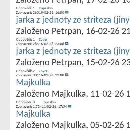
Založeno
Petrpan
‎, 19-02-26 1
Odpovědi:
1
Koprakek
Zobrazení: 263
19-02-26,
16:50
jarka z jednoty ze striteza (jin
Založeno
Petrpan
‎, 16-02-26 2
Odpovědi:
1
Zoyer
Zobrazení: 285
16-02-26,
23:08
jarka z jednoty ze striteza (jin
Založeno
Petrpan
‎, 15-02-26 2
Odpovědi:
2
Zoyer
Zobrazení: 301
16-02-26,
23:08
Majkulka
Založeno
Majkulka
‎, 11-02-26 
Odpovědi:
3
Koprakek
Zobrazení: 1,734
11-02-26,
17:34
Majkulka
Založeno
Majkulka
‎, 05-02-26 