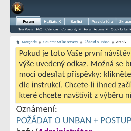
Forum
HLStats:X
Banlist
Pravidla fóra
Zkraco
New Posts
FAQ
Calendar
Community
Forum Actions
Quick Links
Kategorie
Counter-Strike servery
Žádosti o unban
Archiv
Pokud je toto Vaše první návštěv
výše uvedený odkaz. Možná se 
moci odesílat příspěvky: klikněte
dle instrukcí. Chcete-li ihned zač
které chcete navštívit z výběru ní
Oznámení:
POŽÁDAT O UNBAN + POSTUP, 