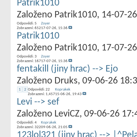
Patrik1010
Založeno
Patrik1010
‎, 14-07-2
Odpovědi:
5
Zoyer
Zobrazení: 652
17-07-26,
15:36
Patrik1010
Založeno
Patrik1010
‎, 17-07-2
Odpovědi:
3
Zoyer
Zobrazení: 167
17-07-26,
15:36
fentakill (jiny hrac) --> Ejo
Založeno
Druks
‎, 09-06-26 18:
1
2
Odpovědi:
22
Koprakek
Zobrazení: 1,457
15-06-26,
19:43
Levi --> sef
Založeno
LeviCZ
‎, 09-06-26 17:
Odpovědi:
4
Koprakek
Zobrazení: 322
09-06-26,
21:05
123lol321 (jiny hrac) --> |^Pe