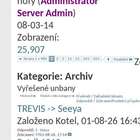
hofy
‎(
Administrátor
Server Admin
)
08-03-14
Zobrazení:
25,907
Strana 1 z 985
1
2
3
11
51
101
501
...
Poslední
Z
Kategorie:
Archiv
Vyřešené unbany
Možnosti
Hledat v této kategorii
Předmět
/
Zakladatel tématu
Odpovědi
/
Zobrazení
Poslední příspěv
TREVIS -> Seeya
Založeno
Kotel
‎, 01-08-26 16:4
Odpovědi:
1
Seeya
Zobrazení: 77
01-08-26,
17:14