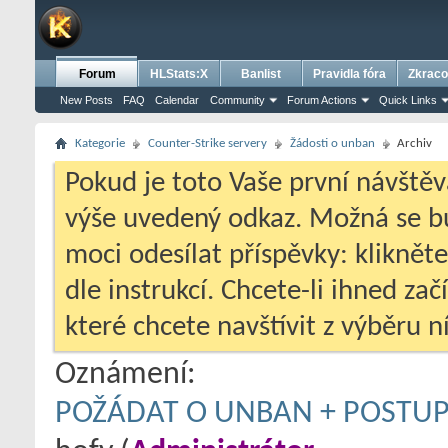
Forum
HLStats:X
Banlist
Pravidla fóra
Zkraco
New Posts
FAQ
Calendar
Community
Forum Actions
Quick Links
Kategorie
Counter-Strike servery
Žádosti o unban
Archiv
Pokud je toto Vaše první návštěv
výše uvedený odkaz. Možná se 
moci odesílat příspěvky: klikněte
dle instrukcí. Chcete-li ihned zač
které chcete navštívit z výběru ní
Oznámení:
POŽÁDAT O UNBAN + POSTUP, 