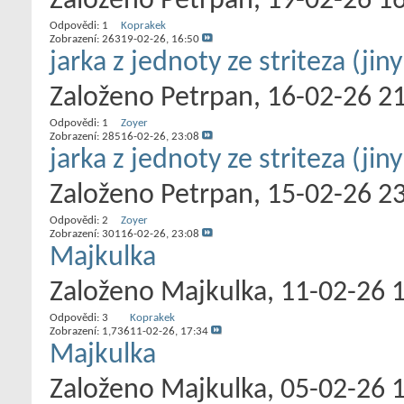
Založeno
Petrpan
‎, 19-02-26 1
Odpovědi:
1
Koprakek
Zobrazení: 263
19-02-26,
16:50
jarka z jednoty ze striteza (jin
Založeno
Petrpan
‎, 16-02-26 2
Odpovědi:
1
Zoyer
Zobrazení: 285
16-02-26,
23:08
jarka z jednoty ze striteza (jin
Založeno
Petrpan
‎, 15-02-26 2
Odpovědi:
2
Zoyer
Zobrazení: 301
16-02-26,
23:08
Majkulka
Založeno
Majkulka
‎, 11-02-26 
Odpovědi:
3
Koprakek
Zobrazení: 1,736
11-02-26,
17:34
Majkulka
Založeno
Majkulka
‎, 05-02-26 