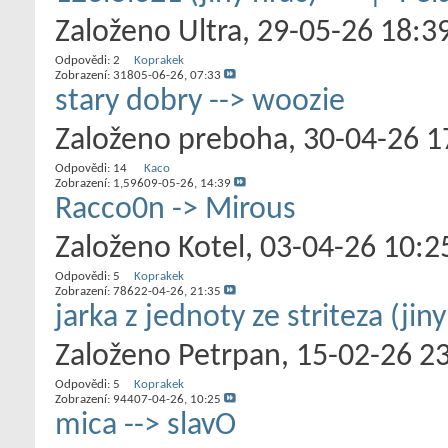
Založeno
Ultra
‎, 29-05-26 18:3
Odpovědi:
2
Koprakek
Zobrazení: 318
05-06-26,
07:33
stary dobry --> woozie
Založeno
preboha
‎, 30-04-26 
Odpovědi:
14
Kaco
Zobrazení: 1,596
09-05-26,
14:39
Racco0n -> Mirous
Založeno
Kotel
‎, 03-04-26 10:2
Odpovědi:
5
Koprakek
Zobrazení: 786
22-04-26,
21:35
jarka z jednoty ze striteza (jin
Založeno
Petrpan
‎, 15-02-26 2
Odpovědi:
5
Koprakek
Zobrazení: 944
07-04-26,
10:25
mica --> slavO