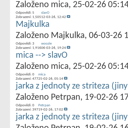
Založeno
mica
‎, 25-02-26 05:1
Odpovědi:
5
slavO
Zobrazení: 1,505
12-03-26,
12:42
Majkulka
Založeno
Majkulka
‎, 06-03-26 
Odpovědi:
3
woozie
Zobrazení: 1,916
06-03-26,
19:24
mica --> slavO
Založeno
mica
‎, 25-02-26 05:1
Odpovědi:
0
mica
Zobrazení: 477
25-02-26,
05:14
jarka z jednoty ze striteza (jin
Založeno
Petrpan
‎, 19-02-26 1
Odpovědi:
0
Petrpan
Zobrazení: 397
19-02-26,
17:02
jarka z jednoty ze striteza (jin