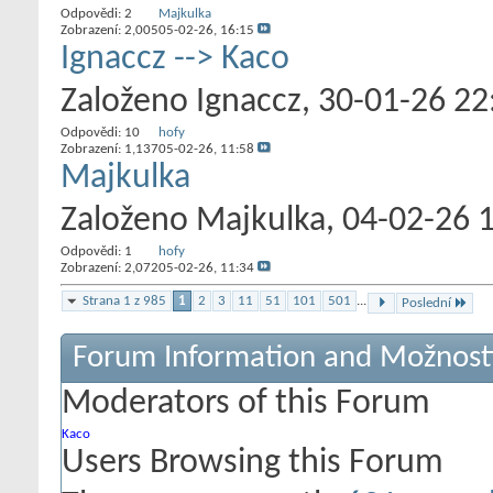
Odpovědi:
2
Majkulka
Zobrazení: 2,005
05-02-26,
16:15
Ignaccz --> Kaco
Založeno
Ignaccz
‎, 30-01-26 22
Odpovědi:
10
hofy
Zobrazení: 1,137
05-02-26,
11:58
Majkulka
Založeno
Majkulka
‎, 04-02-26 
Odpovědi:
1
hofy
Zobrazení: 2,072
05-02-26,
11:34
Strana 1 z 985
1
2
3
11
51
101
501
...
Poslední
Forum Information and Možnost
Moderators of this Forum
Kaco
Users Browsing this Forum