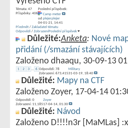
Vyřešeno CTF
Témata: 47
Poslední příspěvek:
Příspěvky: 406
Camp meter
od
plejerplejer
04-01-21,
14:41
Předmět
/
Zakladatel tématu
Odpovědi
/
Zobrazení
Poslední příspěvek
Důležité:
Anketa
:
Nové mapy
přidání (/smazání stávajících)
Založeno
dhaaqu
‎, 30-09-13 0
1
2
3
...
6
Odpovědi:
78
Military
Zobrazení: 673,415
31-03-19,
18:40
Důležité:
Mapy na CTF
Založeno
Zoyer
‎, 17-04-14 01:3
Odpovědi:
0
Zoyer
Zobrazení: 11,185
17-04-14,
01:30
Důležité:
Návod
Založeno
D!!!!n3r [MaMLas] :