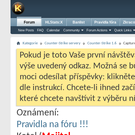
Forum
HLStats:X
Banlist
Pravidla fóra
Zkraco
New Posts
FAQ
Calendar
Community
Forum Actions
Quick Links
Kategorie
Counter-Strike servery
Counter-Strike 1.6
Capture
Pokud je toto Vaše první návštěv
výše uvedený odkaz. Možná se 
moci odesílat příspěvky: klikněte
dle instrukcí. Chcete-li ihned zač
které chcete navštívit z výběru ní
Oznámení:
Pravidla na fóru !!!