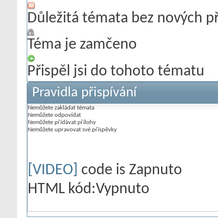
Důležitá témata bez nových p
Téma je zamčeno
Přispěl jsi do tohoto tématu
Pravidla přispívání
Nemůžete
zakládat témata
Nemůžete
odpovídat
Nemůžete
přidávat přílohy
Nemůžete
upravovat své příspěvky
[VIDEO]
code is
Zapnuto
HTML kód:
Vypnuto