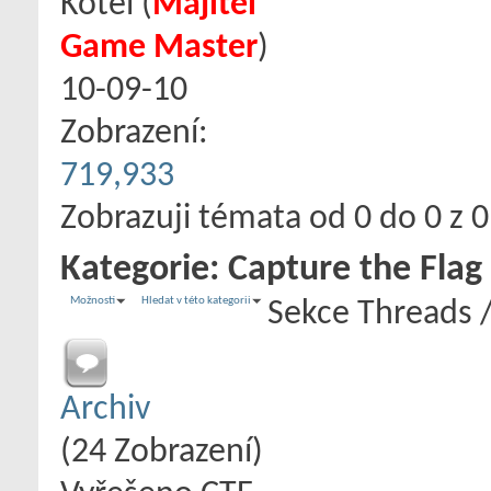
Kotel
‎(
Majitel
Game Master
)
10-09-10
Zobrazení:
719,933
Zobrazuji témata od 0 do 0 z 0
Kategorie:
Capture the Flag
Možnosti
Hledat v této kategorii
Sekce
Threads 
Archiv
(24 Zobrazení)