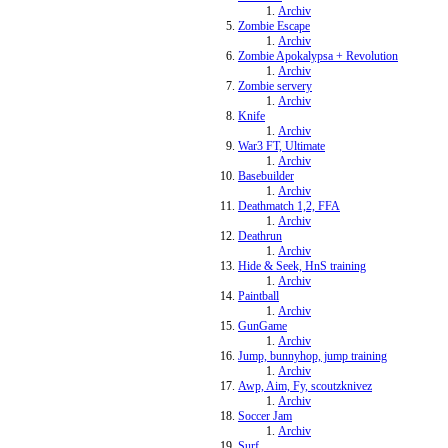
Archiv
Zombie Escape
Archiv
Zombie Apokalypsa + Revolution
Archiv
Zombie servery
Archiv
Knife
Archiv
War3 FT, Ultimate
Archiv
Basebuilder
Archiv
Deathmatch 1,2, FFA
Archiv
Deathrun
Archiv
Hide & Seek, HnS training
Archiv
Paintball
Archiv
GunGame
Archiv
Jump, bunnyhop, jump training
Archiv
Awp, Aim, Fy, scoutzknivez
Archiv
Soccer Jam
Archiv
Surf