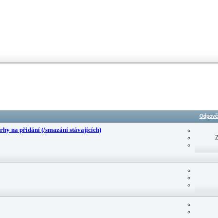
Odpově
hy na přidání (/smazání stávajících)
Z