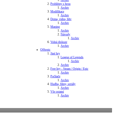
Problémy s hrou
Archiv
Modifikace
Archiv
Dema, videa, hltv
Archiv
Maping
Archiv
Návody
Archiv
Volná diskuze
Archiv
Offtopic
Jiné hry
League of Legends
Archiv
Archiv
Free hry - Steam / Origin / Epic
Archiv
Počítače
Archiv
Hudba, filmy, seriály
Archiv
Vše ostatní
Archiv