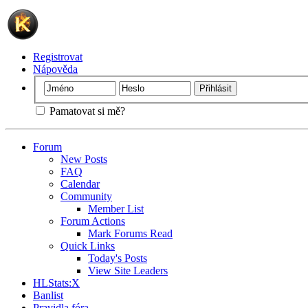
Registrovat
Nápověda
Pamatovat si mě?
Forum
New Posts
FAQ
Calendar
Community
Member List
Forum Actions
Mark Forums Read
Quick Links
Today's Posts
View Site Leaders
HLStats:X
Banlist
Pravidla fóra