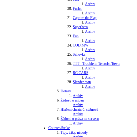
Archiv
Furien
Archiv
Capture the Flag
Archiv
Superhero
Archiv
Fun
Archiv
COD:MW
Archiv
Schovka
Archiv
TTT - Trouble in Terrorist Town
Archiv
RC CARS
Archiv
Slender man
Archiv
Dotazy
Archiv
Žádosti o unban
Archiv
Hlášení cheaterů, stížnosti
Archiv
Žádosti o práva na serveru
Archiv
Counter-Strike
Tipy, triky, návody
Archiv