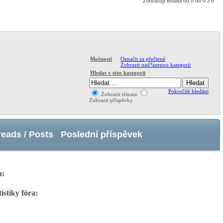
Zobrazuji témata od 0 do 0 z 0
Označit za přečtené
Možnosti
Zobrazit nad?azenou kategorii
Hledat v této kategorii
Pokročilé hledání
Zobrazit témata
Zobrazit příspěvky
reads / Posts
Poslední příspěvek
a:
tistiky fóra: