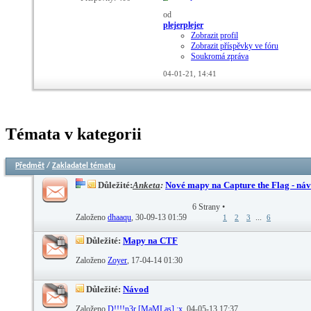
od
plejerplejer
Zobrazit profil
Zobrazit příspěvky ve fóru
Soukromá zpráva
04-01-21,
14:41
Témata v kategorii
Předmět
/
Zakladatel tématu
Důležité:
Anketa
:
Nové mapy na Capture the Flag - návr
6 Strany
•
Založeno
dhaaqu
‎, 30-09-13 01:59
...
1
2
3
6
Důležité:
Mapy na CTF
Založeno
Zoyer
‎, 17-04-14 01:30
Důležité:
Návod
Založeno
D!!!!n3r [MaMLas] :x
‎, 04-05-13 17:37