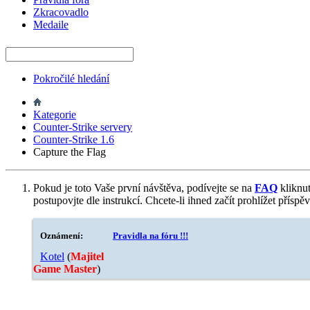
Zkracovadlo
Medaile
Pokročilé hledání
Kategorie
Counter-Strike servery
Counter-Strike 1.6
Capture the Flag
Pokud je toto Vaše první návštěva, podívejte se na
FAQ
kliknu
postupovjte dle instrukcí. Chcete-li ihned začít prohlížet příspě
Oznámení:
Pravidla na fóru !!!
Kotel
‎(
Majitel
Game Master
)