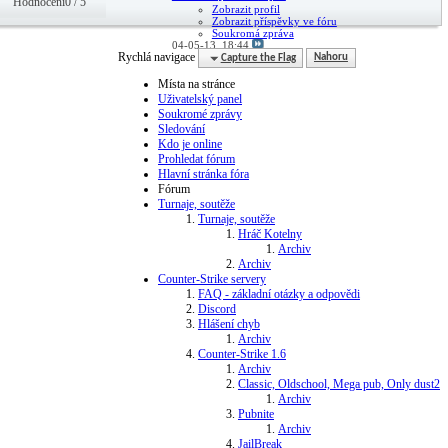
Hodnocení0 / 5
Zobrazit profil
Zobrazit příspěvky ve fóru
Soukromá zpráva
04-05-13,
18:44
Rychlá navigace
Capture the Flag
Nahoru
Místa na stránce
Uživatelský panel
Soukromé zprávy
Sledování
Kdo je online
Prohledat fórum
Hlavní stránka fóra
Fórum
Turnaje, soutěže
Turnaje, soutěže
Hráč Kotelny
Archiv
Archiv
Counter-Strike servery
FAQ - základní otázky a odpovědi
Discord
Hlášení chyb
Archiv
Counter-Strike 1.6
Archiv
Classic, Oldschool, Mega pub, Only dust2
Archiv
Pubnite
Archiv
JailBreak