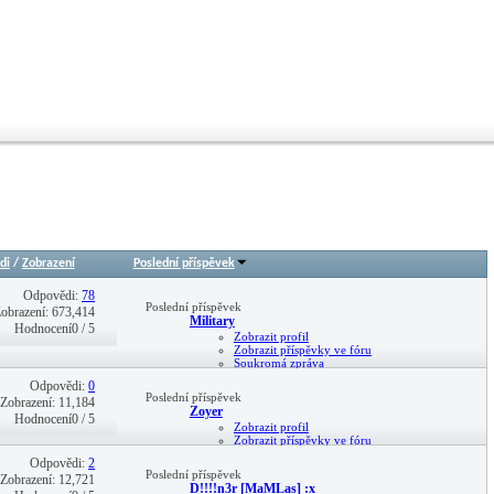
di
/
Zobrazení
Poslední příspěvek
Odpovědi:
78
Poslední příspěvek
obrazení: 673,414
Military
Hodnocení0 / 5
Zobrazit profil
Zobrazit příspěvky ve fóru
Soukromá zpráva
31-03-19,
18:40
Odpovědi:
0
Poslední příspěvek
Zobrazení: 11,184
Zoyer
Hodnocení0 / 5
Zobrazit profil
Zobrazit příspěvky ve fóru
Soukromá zpráva
Odpovědi:
2
17-04-14,
01:30
Poslední příspěvek
Zobrazení: 12,721
D!!!!n3r [MaMLas] :x