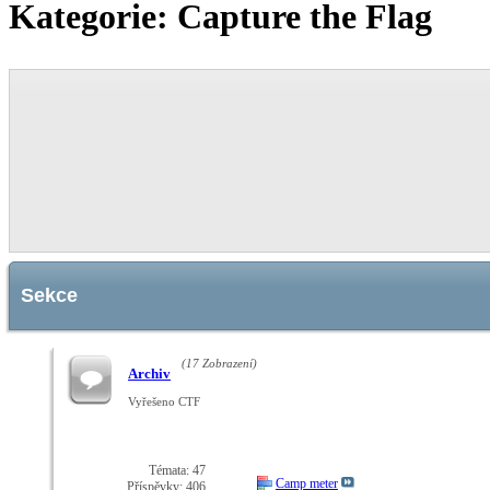
Kategorie:
Capture the Flag
Sekce
(17 Zobrazení)
Archiv
Vyřešeno CTF
Témata: 47
Camp meter
Příspěvky: 406